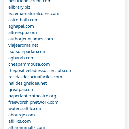
bestfriendscredit.com
elibrary.biz
eczema-naturalcures.com
astro-bath.com
aghapal.com
altu-expo.com
authorjennijames.com
viajearoma.net
tsutsuji-parkin.com
agharab.com
cheapammousa.com
thepositiveladiessoccerclub.com
recetasdecocinafaciles.com
naildesignsidea.net
greatpai.com
paperlanterntheatre.org
freeworshipnetwork.com
watercraftllc.com
abourge.com
afiliixs.com
alharammallz.com