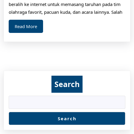
Pemula
beralih ke internet untuk memasang taruhan pada tim
dalam
olahraga favorit, pacuan kuda, dan acara lainnya. Salah
Taruhan
Read
Read More
Online
More
Search
Search