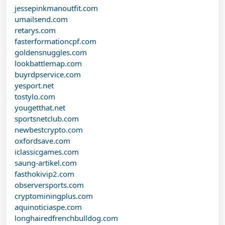
jessepinkmanoutfit.com
umailsend.com
retarys.com
fasterformationcpf.com
goldensnuggles.com
lookbattlemap.com
buyrdpservice.com
yesport.net
tostylo.com
yougetthat.net
sportsnetclub.com
newbestcrypto.com
oxfordsave.com
iclassicgames.com
saung-artikel.com
fasthokivip2.com
observersports.com
cryptominingplus.com
aquinoticiaspe.com
longhairedfrenchbulldog.com