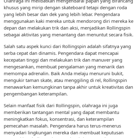
Olahraga ini melibatkan mengendarai papan yang dirancang
khusus yang mirip dengan skateboard tetapi dengan roda
yang lebih besar dan dek yang lebih lebar. Pengendara
menggunakan kaki mereka untuk mendorong diri mereka ke
depan dan melakukan trik dan aksi, menjadikan Rollingspin
sebagai aktivitas yang menantang dan menuntut secara fisik.
Salah satu aspek kunci dari Rollingspin adalah sifatnya yang
serba cepat dan dinamis. Pengendara dapat mencapai
kecepatan tinggi dan melakukan trik dan manuver yang
mengesankan, membuat pengalaman yang menarik dan
memompa adrenalin. Baik Anda melaju menuruni bukit,
mengukir taman skate, atau menggiling di rel, Rollingspin
menawarkan kemungkinan tanpa akhir untuk kreativitas dan
pengembangan keterampilan.
Selain manfaat fisik dari Rollingspin, olahraga ini juga
memberikan tantangan mental yang dapat membantu
meningkatkan fokus, konsentrasi, dan keterampilan
pemecahan masalah. Pengendara harus terus-menerus
menyadari lingkungan mereka dan membuat keputusan