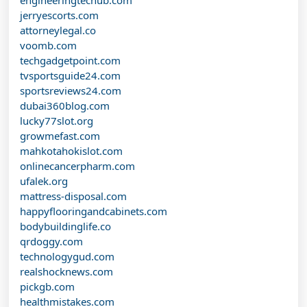
jerryescorts.com
attorneylegal.co
voomb.com
techgadgetpoint.com
tvsportsguide24.com
sportsreviews24.com
dubai360blog.com
lucky77slot.org
growmefast.com
mahkotahokislot.com
onlinecancerpharm.com
ufalek.org
mattress-disposal.com
happyflooringandcabinets.com
bodybuildinglife.co
qrdoggy.com
technologygud.com
realshocknews.com
pickgb.com
healthmistakes.com