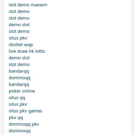
slot demo maxwin
slot demo
slot demo
demo slot
slot demo
situs pkv
sbobet wap
live draw hk lotto
demo slot
slot demo
bandarqq
dominoqq
bandarqq
poker online
situs qq
situs pkv
situs pkv games
pkv qq
dominoqq pkv
dominoqq