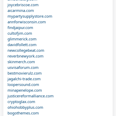
joycebriscoe.com
aicarmina.com
mypartysupplystore.com
annforwisconsin.com
findjaipur.com
cultofjim.com
glimmerick.com
davidfollett.com
newcollegebeat.com
reverbnewyork.com
skinmerch.com
usvisaforum.com
bestmovierulz.com
jagalchi-trade.com
loopersound.com
minapenelope.com
justicereformalliance.com
cryptoglax.com
ohiohobbyplus.com
bogothemes.com