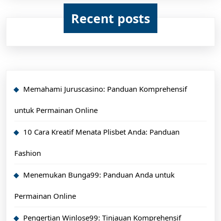
Recent posts
Memahami Juruscasino: Panduan Komprehensif
untuk Permainan Online
10 Cara Kreatif Menata Plisbet Anda: Panduan
Fashion
Menemukan Bunga99: Panduan Anda untuk
Permainan Online
Pengertian Winlose99: Tinjauan Komprehensif