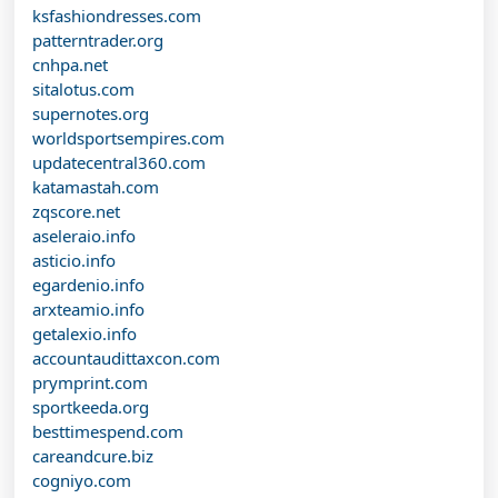
ksfashiondresses.com
patterntrader.org
cnhpa.net
sitalotus.com
supernotes.org
worldsportsempires.com
updatecentral360.com
katamastah.com
zqscore.net
aseleraio.info
asticio.info
egardenio.info
arxteamio.info
getalexio.info
accountaudittaxcon.com
prymprint.com
sportkeeda.org
besttimespend.com
careandcure.biz
cogniyo.com