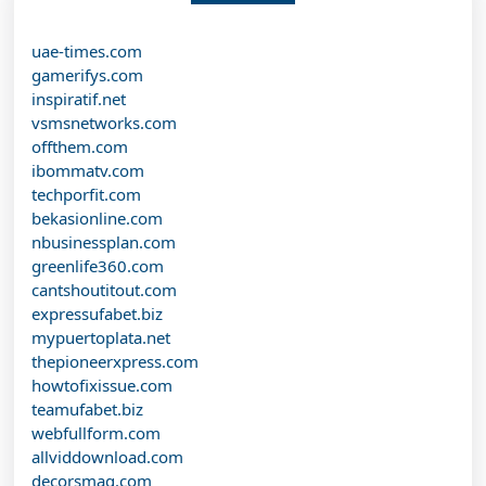
uae-times.com
gamerifys.com
inspiratif.net
vsmsnetworks.com
offthem.com
ibommatv.com
techporfit.com
bekasionline.com
nbusinessplan.com
greenlife360.com
cantshoutitout.com
expressufabet.biz
mypuertoplata.net
thepioneerxpress.com
howtofixissue.com
teamufabet.biz
webfullform.com
allviddownload.com
decorsmag.com