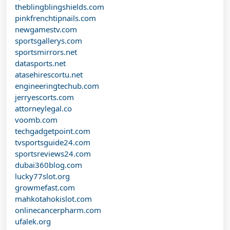
theblingblingshields.com
pinkfrenchtipnails.com
newgamestv.com
sportsgallerys.com
sportsmirrors.net
datasports.net
atasehirescortu.net
engineeringtechub.com
jerryescorts.com
attorneylegal.co
voomb.com
techgadgetpoint.com
tvsportsguide24.com
sportsreviews24.com
dubai360blog.com
lucky77slot.org
growmefast.com
mahkotahokislot.com
onlinecancerpharm.com
ufalek.org