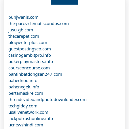
punjwanis.com
the-parcs-clematiscondos.com
jusu-gb.com
thecarepet.com
blogwriterplus.com
guestpostingseo.com
casinogambitpro.info
pokerplaymasters.info
courseoncourse.com
bantinbatdongsan247.com
bahednog.info
bahenxgek.info
pertamaskre.com
threadsvideoandphotodownloader.com
techgiddy.com
usalivenetwork.com
jackpotrushonline.info
ucnewshindi.com