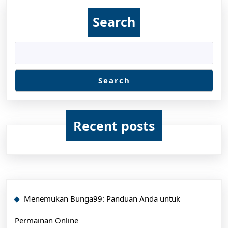
Search
Search
Recent posts
Menemukan Bunga99: Panduan Anda untuk
Permainan Online