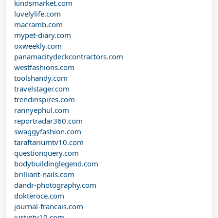
kindsmarket.com
luvelylife.com
macramb.com
mypet-diary.com
oxweekly.com
panamacitydeckcontractors.com
westfashions.com
toolshandy.com
travelstager.com
trendinspires.com
rannyephul.com
reportradar360.com
swaggyfashion.com
taraftariumtv10.com
questionquery.com
bodybuildinglegend.com
brilliant-nails.com
dandr-photography.com
dokteroce.com
journal-francais.com
justintv10.com