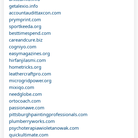
getalexio.info
accountaudittaxcon.com
prymprint.com
sportkeeda.org
besttimespend.com
careandcure.biz
cogniyo.com
easymagazines.org
hirfanjilasmi.com
hometricks.org
leathercraftpro.com
microgridpower.org
mixiqo.com
needglobe.com
ortocoach.com
passionawe.com
pittsburghpaintingprofessionals.com
plumberryworks.com
psychoterapiawioletanowak.com
quickultimate.com