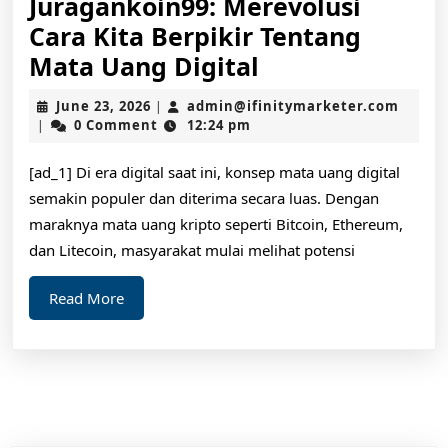
Juragankoin99: Merevolusi
Cara Kita Berpikir Tentang
Juragankoin99:
Mata Uang Digital
Merevolusi
June
admin
June 23, 2026
admin@ifinitymarketer.com
|
Cara
23,
0 Comment
12:24 pm
|
2026
Kita
[ad_1] Di era digital saat ini, konsep mata uang digital
Berpikir
semakin populer dan diterima secara luas. Dengan
Tentang
maraknya mata uang kripto seperti Bitcoin, Ethereum,
Mata
dan Litecoin, masyarakat mulai melihat potensi
Uang
Read
Read More
Digital
More