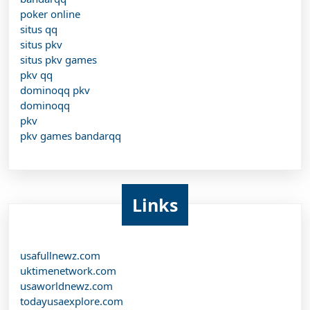
poker online
situs qq
situs pkv
situs pkv games
pkv qq
dominoqq pkv
dominoqq
pkv
pkv games bandarqq
Links
usafullnewz.com
uktimenetwork.com
usaworldnewz.com
todayusaexplore.com