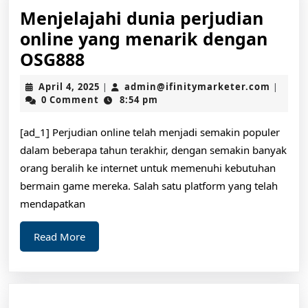
Menjelajahi dunia perjudian
online yang menarik dengan
Menjelajahi
OSG888
dunia
April
admin@
April 4, 2025
admin@ifinitymarketer.com
|
|
perjudian
4,
0 Comment
8:54 pm
2025
online
[ad_1] Perjudian online telah menjadi semakin populer
yang
dalam beberapa tahun terakhir, dengan semakin banyak
menarik
orang beralih ke internet untuk memenuhi kebutuhan
dengan
bermain game mereka. Salah satu platform yang telah
OSG888
mendapatkan
Read
Read More
More