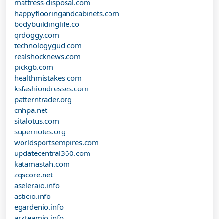
mattress-disposal.com
happyflooringandcabinets.com
bodybuildinglife.co
qrdoggy.com
technologygud.com
realshocknews.com
pickgb.com
healthmistakes.com
ksfashiondresses.com
patterntrader.org
cnhpa.net
sitalotus.com
supernotes.org
worldsportsempires.com
updatecentral360.com
katamastah.com
zqscore.net
aseleraio.info
asticio.info
egardenio.info
arxteamio.info