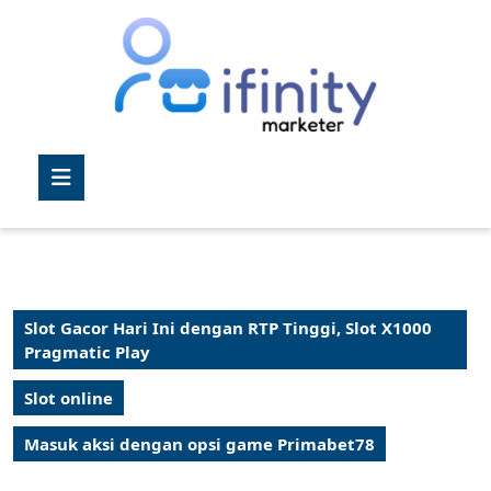
Skip
to
content
Skip
to
content
Open
Button
Slot Gacor Hari Ini dengan RTP Tinggi, Slot X1000
Pragmatic Play
Slot online
Masuk aksi dengan opsi game Primabet78