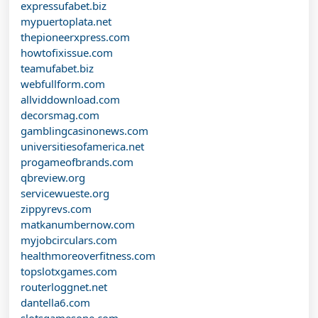
expressufabet.biz
mypuertoplata.net
thepioneerxpress.com
howtofixissue.com
teamufabet.biz
webfullform.com
allviddownload.com
decorsmag.com
gamblingcasinonews.com
universitiesofamerica.net
progameofbrands.com
qbreview.org
servicewueste.org
zippyrevs.com
matkanumbernow.com
myjobcirculars.com
healthmoreoverfitness.com
topslotxgames.com
routerloggnet.net
dantella6.com
slotsgamesone.com