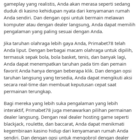
gameplay yang realistis, Anda akan merasa seperti sedang
duduk di kasino kehidupan nyata dari kenyamanan rumah
Anda sendiri. Dan dengan opsi untuk bermain melawan
komputer atau dengan dealer langsung, Anda dapat memilih
pengalaman yang paling sesuai dengan Anda.
Jika taruhan olahraga lebih gaya Anda, Primabet78 telah
Anda liput. Dengan berbagai macam olahraga untuk dipilih,
termasuk sepak bola, bola basket, tenis, dan banyak lagi,
Anda dapat menempatkan taruhan pada tim dan pemain
favorit Anda hanya dengan beberapa klik. Dan dengan opsi
taruhan langsung yang tersedia, Anda dapat mengikuti aksi
secara real-time dan membuat keputusan cepat saat
permainan terungkap.
Bagi mereka yang lebih suka pengalaman yang lebih
interaktif, Primabet78 juga menawarkan pilihan permainan
dealer langsung. Dengan real dealer hosting game seperti
blackjack, roulette, dan baccarat, Anda dapat menikmati
kegembiraan kasino hidup dari kenyamanan rumah Anda
sendiri. Dan dengan opsi untuk mengobrol dengan dealer