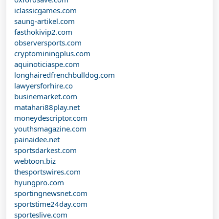
iclassicgames.com
saung-artikel.com
fasthokivip2.com
observersports.com
cryptominingplus.com
aquinoticiaspe.com
longhairedfrenchbulldog.com
lawyersforhire.co
businemarket.com
matahari88play.net
moneydescriptor.com
youthsmagazine.com
painaidee.net
sportsdarkest.com
webtoon.biz
thesportswires.com
hyungpro.com
sportingnewsnet.com
sportstime24day.com
sporteslive.com