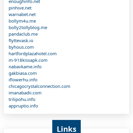
enoughinfo.net
pinhive.net
warnabet.net
bollym4u.me
bolly2tollyblog.me
pandaclub.me
flyttevask.io
byhous.com
hartfordplazahotel.com
m-918kissapk.com
nabavkame.info
gakbiasa.com
iflowerhu.info
chicagocrystalconnection.com
imanabadii.com
trilipohu.info
appruptio.info
Links