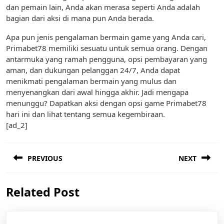
dan pemain lain, Anda akan merasa seperti Anda adalah
bagian dari aksi di mana pun Anda berada.
Apa pun jenis pengalaman bermain game yang Anda cari,
Primabet78 memiliki sesuatu untuk semua orang. Dengan
antarmuka yang ramah pengguna, opsi pembayaran yang
aman, dan dukungan pelanggan 24/7, Anda dapat
menikmati pengalaman bermain yang mulus dan
menyenangkan dari awal hingga akhir. Jadi mengapa
menunggu? Dapatkan aksi dengan opsi game Primabet78
hari ini dan lihat tentang semua kegembiraan.
[ad_2]
Post
PREVIOUS
NEXT
navigation
Previous
Next
Related Post
post:
post: