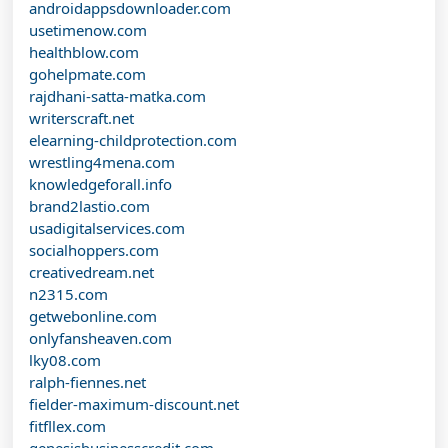
androidappsdownloader.com
usetimenow.com
healthblow.com
gohelpmate.com
rajdhani-satta-matka.com
writerscraft.net
elearning-childprotection.com
wrestling4mena.com
knowledgeforall.info
brand2lastio.com
usadigitalservices.com
socialhoppers.com
creativedream.net
n2315.com
getwebonline.com
onlyfansheaven.com
lky08.com
ralph-fiennes.net
fielder-maximum-discount.net
fitfllex.com