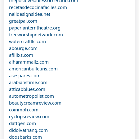
thepositiveladiessoccerclub.com
recetasdecocinafaciles.com
naildesignsidea.net
greatpai.com
paperlanterntheatre.org
freeworshipnetwork.com
watercraftllc.com
abourge.com
afiliixs.com
alharammallz.com
americanbulletins.com
asespares.com
arabianstime.com
atticabblues.com
autometropolist.com
beautycreamreview.com
coinmoh.com
cyclopsreview.com
dattgen.com
didoivatnang.com
dogsbarks.com