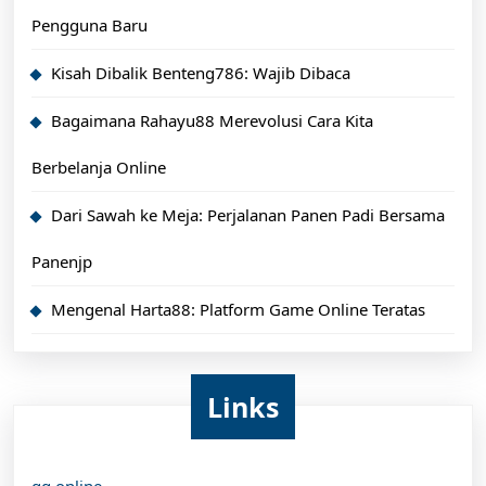
Pengguna Baru
Kisah Dibalik Benteng786: Wajib Dibaca
Bagaimana Rahayu88 Merevolusi Cara Kita
Berbelanja Online
Dari Sawah ke Meja: Perjalanan Panen Padi Bersama
Panenjp
Mengenal Harta88: Platform Game Online Teratas
Links