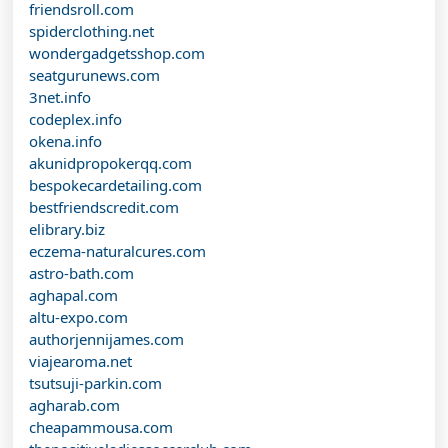
friendsroll.com
spiderclothing.net
wondergadgetsshop.com
seatgurunews.com
3net.info
codeplex.info
okena.info
akunidpropokerqq.com
bespokecardetailing.com
bestfriendscredit.com
elibrary.biz
eczema-naturalcures.com
astro-bath.com
aghapal.com
altu-expo.com
authorjennijames.com
viajearoma.net
tsutsuji-parkin.com
agharab.com
cheapammousa.com