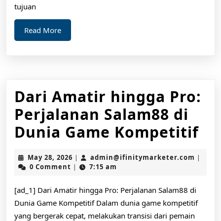
Olahraga
tujuan
Online
Read
Read More
More
Dari Amatir hingga Pro:
Perjalanan Salam88 di
Da
Dunia Game Kompetitif
Am
May
admin@
May 28, 2026
admin@ifinitymarketer.com
|
|
hi
28,
0 Comment
7:15 am
|
2026
Pr
[ad_1] Dari Amatir hingga Pro: Perjalanan Salam88 di
Pe
Dunia Game Kompetitif Dalam dunia game kompetitif
Sa
yang bergerak cepat, melakukan transisi dari pemain