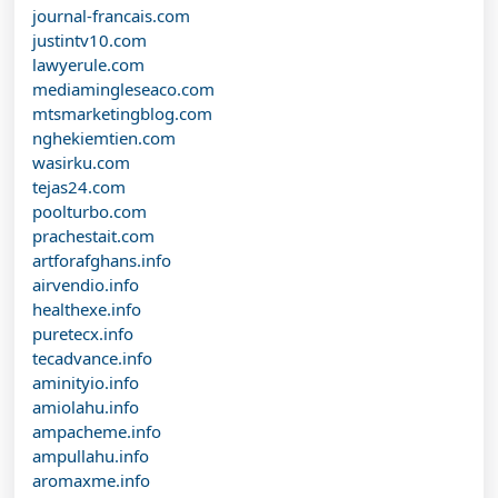
journal-francais.com
justintv10.com
lawyerule.com
mediamingleseaco.com
mtsmarketingblog.com
nghekiemtien.com
wasirku.com
tejas24.com
poolturbo.com
prachestait.com
artforafghans.info
airvendio.info
healthexe.info
puretecx.info
tecadvance.info
aminityio.info
amiolahu.info
ampacheme.info
ampullahu.info
aromaxme.info