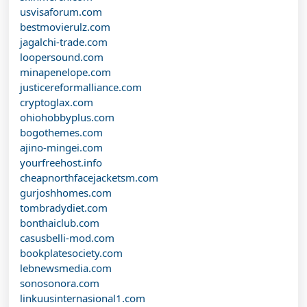
usvisaforum.com
bestmovierulz.com
jagalchi-trade.com
loopersound.com
minapenelope.com
justicereformalliance.com
cryptoglax.com
ohiohobbyplus.com
bogothemes.com
ajino-mingei.com
yourfreehost.info
cheapnorthfacejacketsm.com
gurjoshhomes.com
tombradydiet.com
bonthaiclub.com
casusbelli-mod.com
bookplatesociety.com
lebnewsmedia.com
sonosonora.com
linkuusinternasional1.com