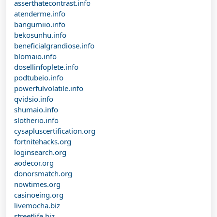
asserthatecontrast.info
atenderme.info
bangumiio.info
bekosunhu.info
beneficialgrandiose.info
blomaio.info
dosellinfoplete.info
podtubeio.info
powerfulvolatile.info
qvidsio.info
shumaio.info
slotherio.info
cysapluscertification.org
fortnitehacks.org
loginsearch.org
aodecor.org
donorsmatch.org
nowtimes.org
casinoeing.org
livemocha.biz
streetlife.biz