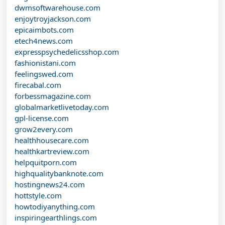
dwmsoftwarehouse.com
enjoytroyjackson.com
epicaimbots.com
etech4news.com
expresspsychedelicsshop.com
fashionistani.com
feelingswed.com
firecabal.com
forbessmagazine.com
globalmarketlivetoday.com
gpl-license.com
grow2every.com
healthhousecare.com
healthkartreview.com
helpquitporn.com
highqualitybanknote.com
hostingnews24.com
hottstyle.com
howtodiyanything.com
inspiringearthlings.com