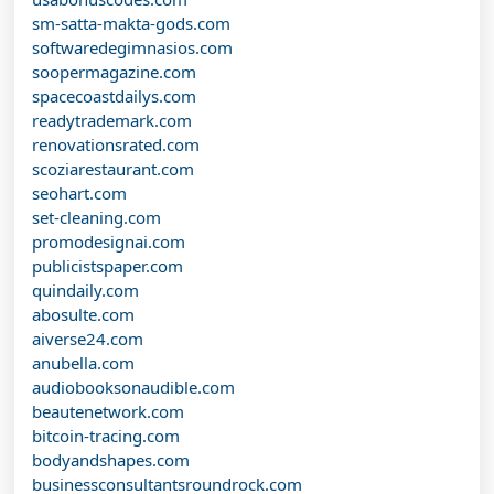
sm-satta-makta-gods.com
softwaredegimnasios.com
soopermagazine.com
spacecoastdailys.com
readytrademark.com
renovationsrated.com
scoziarestaurant.com
seohart.com
set-cleaning.com
promodesignai.com
publicistspaper.com
quindaily.com
abosulte.com
aiverse24.com
anubella.com
audiobooksonaudible.com
beautenetwork.com
bitcoin-tracing.com
bodyandshapes.com
businessconsultantsroundrock.com