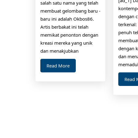
[ad_1] D
salah satu nama yang telah
lebih
kontempo
membuat gelombang baru -
dekat
dengan c
baru ini adalah Okbos86.
pada
terkenal
Artis berbakat ini telah
seni
penuh tek
memikat penonton dengan
dan
membuat 
kreasi mereka yang unik
dengan k
inspirasi
dan menakjubkan
dan men
mereka
memaduk
Read
Read More
More
Read 