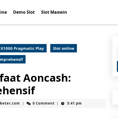
line
Demo Slot
Slot Maxwin
t X1000 Pragmatic Play
Slot online
omprehensif
faat Aoncash:
hensif
admin@ifinitymarketer.com
rketer.com
0 Comment
5:41 pm
|
|