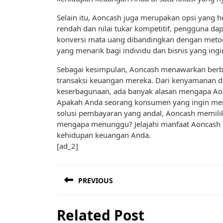
Selain itu, Aoncash juga merupakan opsi yang 
rendah dan nilai tukar kompetitif, pengguna da
konversi mata uang dibandingkan dengan metode
yang menarik bagi individu dan bisnis yang i
Sebagai kesimpulan, Aoncash menawarkan berb
transaksi keuangan mereka. Dari kenyamanan da
keserbagunaan, ada banyak alasan mengapa Aon
Apakah Anda seorang konsumen yang ingin men
solusi pembayaran yang andal, Aoncash memilik
mengapa menunggu? Jelajahi manfaat Aoncash ha
kehidupan keuangan Anda.
[ad_2]
Post
PREVIOUS
navigation
Previous
Related Post
post: