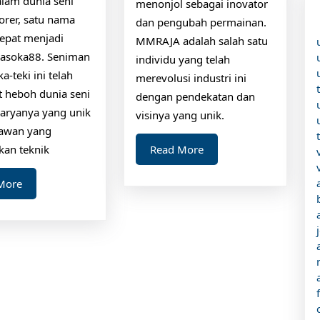
alam dunia seni
menonjol sebagai inovator
Gejolak
rer, satu nama
dan pengubah permainan.
di
epat menjadi
MMRAJA adalah salah satu
Dunia
: asoka88. Seniman
individu yang telah
Seni
a-teki ini telah
merevolusi industri ini
heboh dunia seni
dengan pendekatan dan
aryanya yang unik
visinya yang unik.
awan yang
Read
an teknik
Read More
More
Read
More
More