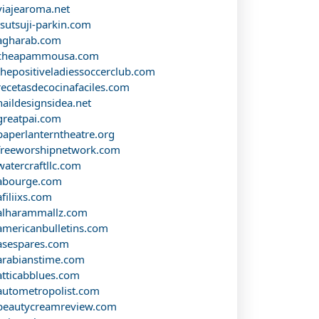
viajearoma.net
tsutsuji-parkin.com
agharab.com
cheapammousa.com
thepositiveladiessoccerclub.com
recetasdecocinafaciles.com
naildesignsidea.net
greatpai.com
paperlanterntheatre.org
freeworshipnetwork.com
watercraftllc.com
abourge.com
afiliixs.com
alharammallz.com
americanbulletins.com
asespares.com
arabianstime.com
atticabblues.com
autometropolist.com
beautycreamreview.com