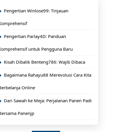
Pengertian Winlose99: Tinjauan
Komprehensif
Pengertian Parlay4D: Panduan
Komprehensif untuk Pengguna Baru
Kisah Dibalik Benteng786: Wajib Dibaca
Bagaimana Rahayu88 Merevolusi Cara Kita
Berbelanja Online
Dari Sawah ke Meja: Perjalanan Panen Padi
Bersama Panenjp