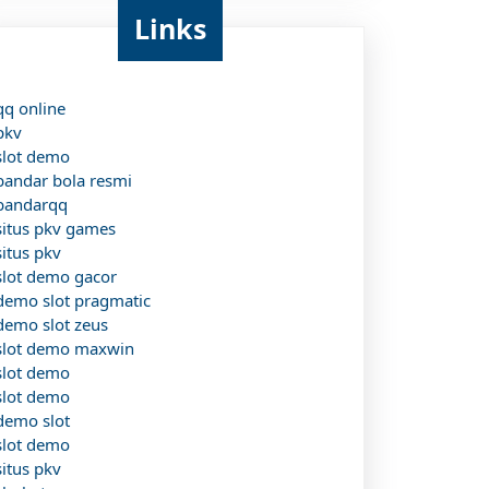
Links
qq online
pkv
slot demo
bandar bola resmi
bandarqq
situs pkv games
situs pkv
slot demo gacor
demo slot pragmatic
demo slot zeus
slot demo maxwin
slot demo
slot demo
demo slot
slot demo
situs pkv