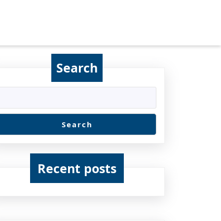
Search
Search
Recent posts