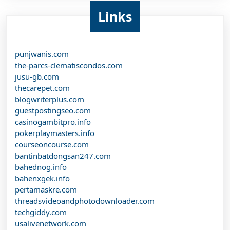
Links
punjwanis.com
the-parcs-clematiscondos.com
jusu-gb.com
thecarepet.com
blogwriterplus.com
guestpostingseo.com
casinogambitpro.info
pokerplaymasters.info
courseoncourse.com
bantinbatdongsan247.com
bahednog.info
bahenxgek.info
pertamaskre.com
threadsvideoandphotodownloader.com
techgiddy.com
usalivenetwork.com