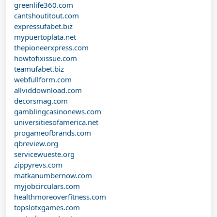
greenlife360.com
cantshoutitout.com
expressufabet.biz
mypuertoplata.net
thepioneerxpress.com
howtofixissue.com
teamufabet.biz
webfullform.com
allviddownload.com
decorsmag.com
gamblingcasinonews.com
universitiesofamerica.net
progameofbrands.com
qbreview.org
servicewueste.org
zippyrevs.com
matkanumbernow.com
myjobcirculars.com
healthmoreoverfitness.com
topslotxgames.com