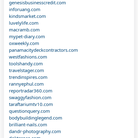
genesisbusinesscredit.com
inforuang.com
kindsmarket.com
luvelylife.com
macramb.com
mypet-diary.com
oxweekly.com
panamacitydeckcontractors.com
westfashions.com
toolshandy.com
travelstager.com
trendinspires.com
rannyephul.com
reportradar360.com
swaggyfashion.com
taraftariumtv10.com
questionquery.com
bodybuildinglegend.com
brilliant-nails.com
dandr-photography.com
dokteroce.com