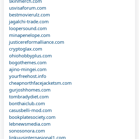
skinmerch.com
usvisaforum.com
bestmovierulz.com
jagalchi-trade.com
loopersound.com
minapenelope.com
justicereformalliance.com
cryptoglax.com
ohiohobbyplus.com
bogothemes.com
ajino-mingei.com
yourfreehost.info
cheapnorthfacejacketsm.com
gurjoshhomes.com
tombradydiet.com
bonthaiclub.com
casusbelli-mod.com
bookplatesociety.com
lebnewsmedia.com
sonosonora.com
linkuusinternasional1.com