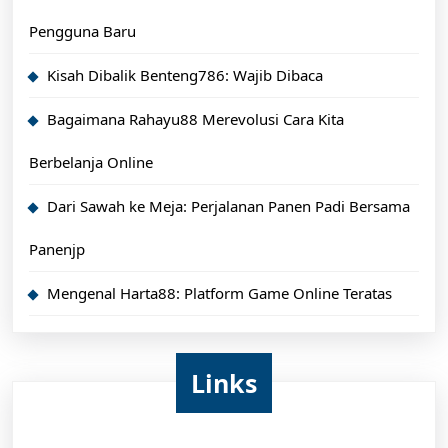
Pengguna Baru
Kisah Dibalik Benteng786: Wajib Dibaca
Bagaimana Rahayu88 Merevolusi Cara Kita
Berbelanja Online
Dari Sawah ke Meja: Perjalanan Panen Padi Bersama
Panenjp
Mengenal Harta88: Platform Game Online Teratas
Links