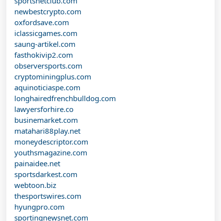
sportsnetclub.com
newbestcrypto.com
oxfordsave.com
iclassicgames.com
saung-artikel.com
fasthokivip2.com
observersports.com
cryptominingplus.com
aquinoticiaspe.com
longhairedfrenchbulldog.com
lawyersforhire.co
businemarket.com
matahari88play.net
moneydescriptor.com
youthsmagazine.com
painaidee.net
sportsdarkest.com
webtoon.biz
thesportswires.com
hyungpro.com
sportingnewsnet.com