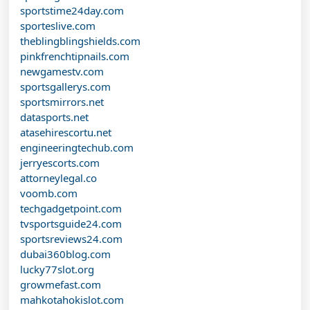
sportstime24day.com
sporteslive.com
theblingblingshields.com
pinkfrenchtipnails.com
newgamestv.com
sportsgallerys.com
sportsmirrors.net
datasports.net
atasehirescortu.net
engineeringtechub.com
jerryescorts.com
attorneylegal.co
voomb.com
techgadgetpoint.com
tvsportsguide24.com
sportsreviews24.com
dubai360blog.com
lucky77slot.org
growmefast.com
mahkotahokislot.com