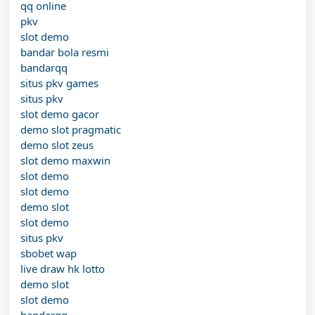
qq online
pkv
slot demo
bandar bola resmi
bandarqq
situs pkv games
situs pkv
slot demo gacor
demo slot pragmatic
demo slot zeus
slot demo maxwin
slot demo
slot demo
demo slot
slot demo
situs pkv
sbobet wap
live draw hk lotto
demo slot
slot demo
bandarqq