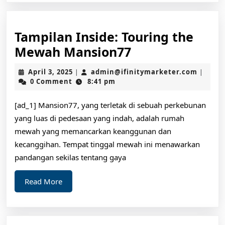
Tampilan Inside: Touring the
Tampilan
Mewah Mansion77
Inside:
April
admin@
April 3, 2025
admin@ifinitymarketer.com
|
|
Touring
3,
0 Comment
8:41 pm
2025
the
[ad_1] Mansion77, yang terletak di sebuah perkebunan
Mewah
yang luas di pedesaan yang indah, adalah rumah
Mansion77
mewah yang memancarkan keanggunan dan
kecanggihan. Tempat tinggal mewah ini menawarkan
pandangan sekilas tentang gaya
Read
Read More
More