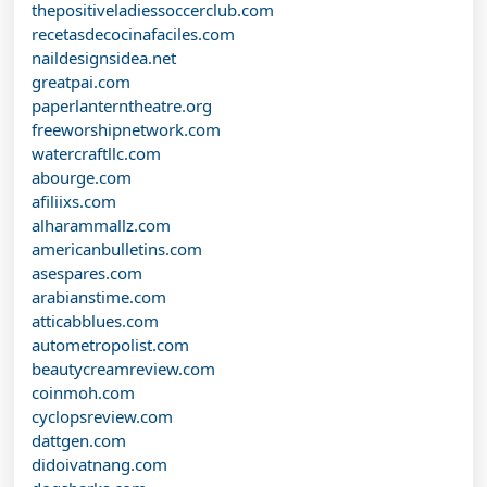
thepositiveladiessoccerclub.com
recetasdecocinafaciles.com
naildesignsidea.net
greatpai.com
paperlanterntheatre.org
freeworshipnetwork.com
watercraftllc.com
abourge.com
afiliixs.com
alharammallz.com
americanbulletins.com
asespares.com
arabianstime.com
atticabblues.com
autometropolist.com
beautycreamreview.com
coinmoh.com
cyclopsreview.com
dattgen.com
didoivatnang.com