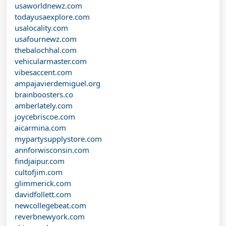
usaworldnewz.com
todayusaexplore.com
usalocality.com
usafournewz.com
thebalochhal.com
vehicularmaster.com
vibesaccent.com
ampajavierdemiguel.org
brainboosters.co
amberlately.com
joycebriscoe.com
aicarmina.com
mypartysupplystore.com
annforwisconsin.com
findjaipur.com
cultofjim.com
glimmerick.com
davidfollett.com
newcollegebeat.com
reverbnewyork.com