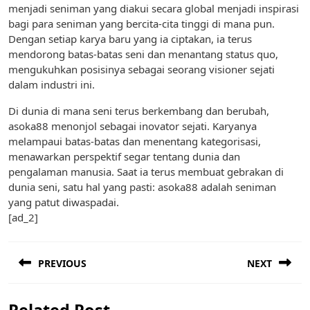
menjadi seniman yang diakui secara global menjadi inspirasi
bagi para seniman yang bercita-cita tinggi di mana pun.
Dengan setiap karya baru yang ia ciptakan, ia terus
mendorong batas-batas seni dan menantang status quo,
mengukuhkan posisinya sebagai seorang visioner sejati
dalam industri ini.
Di dunia di mana seni terus berkembang dan berubah,
asoka88 menonjol sebagai inovator sejati. Karyanya
melampaui batas-batas dan menentang kategorisasi,
menawarkan perspektif segar tentang dunia dan
pengalaman manusia. Saat ia terus membuat gebrakan di
dunia seni, satu hal yang pasti: asoka88 adalah seniman
yang patut diwaspadai.
[ad_2]
Post
PREVIOUS
NEXT
navigation
Previous
Next
Related Post