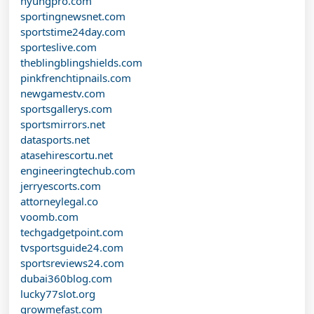
hyungpro.com
sportingnewsnet.com
sportstime24day.com
sporteslive.com
theblingblingshields.com
pinkfrenchtipnails.com
newgamestv.com
sportsgallerys.com
sportsmirrors.net
datasports.net
atasehirescortu.net
engineeringtechub.com
jerryescorts.com
attorneylegal.co
voomb.com
techgadgetpoint.com
tvsportsguide24.com
sportsreviews24.com
dubai360blog.com
lucky77slot.org
growmefast.com