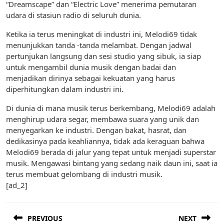
“Dreamscape” dan “Electric Love” menerima pemutaran
udara di stasiun radio di seluruh dunia.
Ketika ia terus meningkat di industri ini, Melodi69 tidak
menunjukkan tanda -tanda melambat. Dengan jadwal
pertunjukan langsung dan sesi studio yang sibuk, ia siap
untuk mengambil dunia musik dengan badai dan
menjadikan dirinya sebagai kekuatan yang harus
diperhitungkan dalam industri ini.
Di dunia di mana musik terus berkembang, Melodi69 adalah
menghirup udara segar, membawa suara yang unik dan
menyegarkan ke industri. Dengan bakat, hasrat, dan
dedikasinya pada keahliannya, tidak ada keraguan bahwa
Melodi69 berada di jalur yang tepat untuk menjadi superstar
musik. Mengawasi bintang yang sedang naik daun ini, saat ia
terus membuat gelombang di industri musik.
[ad_2]
Post
PREVIOUS
NEXT
navigation