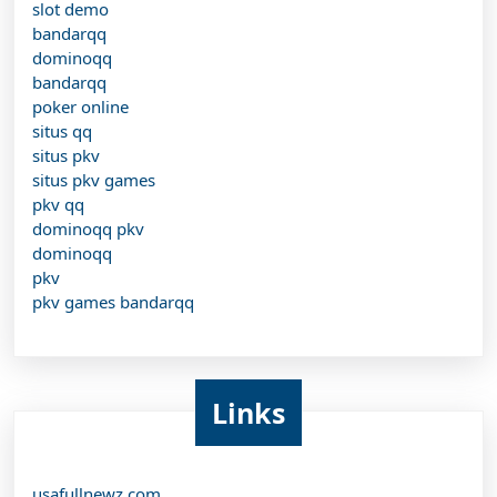
slot demo
bandarqq
dominoqq
bandarqq
poker online
situs qq
situs pkv
situs pkv games
pkv qq
dominoqq pkv
dominoqq
pkv
pkv games bandarqq
Links
usafullnewz.com