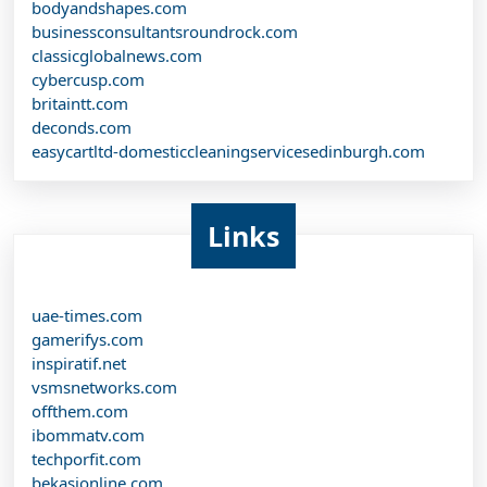
bodyandshapes.com
businessconsultantsroundrock.com
classicglobalnews.com
cybercusp.com
britaintt.com
deconds.com
easycartltd-domesticcleaningservicesedinburgh.com
Links
uae-times.com
gamerifys.com
inspiratif.net
vsmsnetworks.com
offthem.com
ibommatv.com
techporfit.com
bekasionline.com