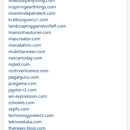
howtodiyanything.com
inspiringearthlings.com
investindependent.com
kralbozguncu1.com
landscapinggainesvillefl.com
maisonhauturier.com
mascreator.com
menafahmi.com
mukhtarmeer.com
nascartoday.com
nqted.com
nzdriverlicence.com
pagalguru.com
pcegame.com
pgslot-r2.com
ws-expression.com
zchotels.com
zepfo.com
technologynews5.com
teknoeduka.com
thenews-blog.com