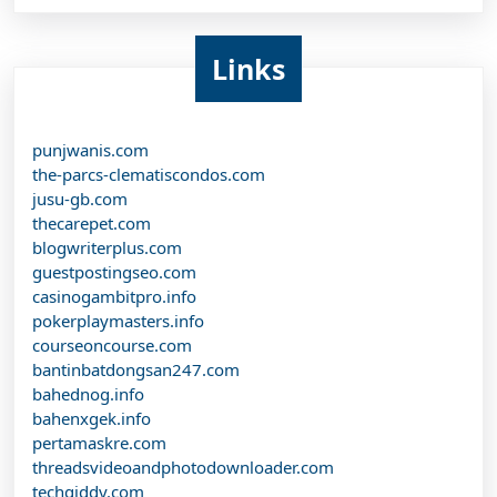
Links
punjwanis.com
the-parcs-clematiscondos.com
jusu-gb.com
thecarepet.com
blogwriterplus.com
guestpostingseo.com
casinogambitpro.info
pokerplaymasters.info
courseoncourse.com
bantinbatdongsan247.com
bahednog.info
bahenxgek.info
pertamaskre.com
threadsvideoandphotodownloader.com
techgiddy.com