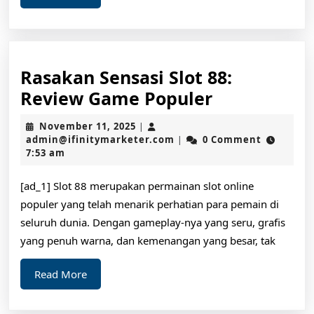
More
Rasakan Sensasi Slot 88:
Rasakan
Review Game Populer
Sensasi
November
November 11, 2025
|
Slot
11,
admin@ifinitymarketer.c
admin@ifinitymarketer.com
0 Comment
|
2025
7:53 am
88:
Review
[ad_1] Slot 88 merupakan permainan slot online
Game
populer yang telah menarik perhatian para pemain di
Populer
seluruh dunia. Dengan gameplay-nya yang seru, grafis
yang penuh warna, dan kemenangan yang besar, tak
Read
Read More
More