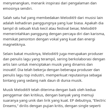
menyenangkan, menarik inspirasi dari pengalaman dan
emosinya sendiri.
Salah satu hal yang membedakan Melodi69 dari musisi lain
adalah kehadiran panggungnya yang luar biasa. Apakah dia
tampil di sebuah klub kecil atau festival besar, Melodi69
memerintahkan panggung dengan percaya diri dan karisma,
memikat penonton dengan vokal yang kuat dan energi
magnetiknya.
Selain bakat musiknya, Melodi69 juga merupakan produser
dan penulis lagu yang terampil, sering berkolaborasi dengan
artis lain untuk menciptakan musik yang dinamis dan
inovatif. Dia telah bekerja dengan beberapa produser dan
penulis lagu top industri, memperkuat reputasinya sebagai
bintang yang sedang naik daun di dunia musik.
Musik Melodi69 telah diterima dengan baik oleh kedua
penggemar dan kritikus, dengan banyak yang memuji
suaranya yang unik dan lirik yang kuat. EP debutnya, “Electric
Dreams,” dirilis dengan pujian kritis, dengan single seperti