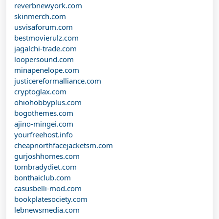
reverbnewyork.com
skinmerch.com
usvisaforum.com
bestmovierulz.com
jagalchi-trade.com
loopersound.com
minapenelope.com
justicereformalliance.com
cryptoglax.com
ohiohobbyplus.com
bogothemes.com
ajino-mingei.com
yourfreehost.info
cheapnorthfacejacketsm.com
gurjoshhomes.com
tombradydiet.com
bonthaiclub.com
casusbelli-mod.com
bookplatesociety.com
lebnewsmedia.com