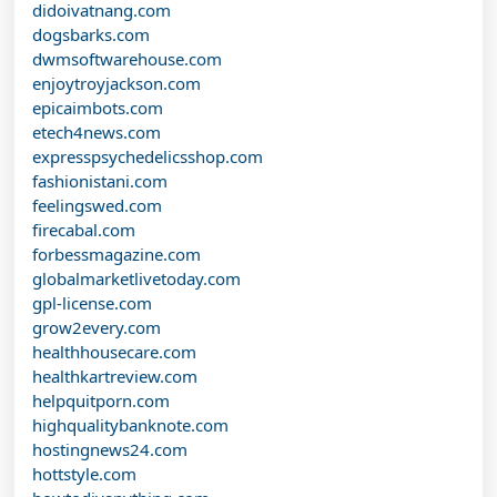
didoivatnang.com
dogsbarks.com
dwmsoftwarehouse.com
enjoytroyjackson.com
epicaimbots.com
etech4news.com
expresspsychedelicsshop.com
fashionistani.com
feelingswed.com
firecabal.com
forbessmagazine.com
globalmarketlivetoday.com
gpl-license.com
grow2every.com
healthhousecare.com
healthkartreview.com
helpquitporn.com
highqualitybanknote.com
hostingnews24.com
hottstyle.com