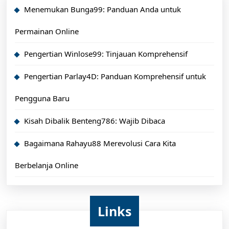
Menemukan Bunga99: Panduan Anda untuk
Permainan Online
Pengertian Winlose99: Tinjauan Komprehensif
Pengertian Parlay4D: Panduan Komprehensif untuk
Pengguna Baru
Kisah Dibalik Benteng786: Wajib Dibaca
Bagaimana Rahayu88 Merevolusi Cara Kita
Berbelanja Online
Links