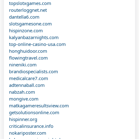
topslotxgames.com
routerloggnet.net
dantella6.com
slotsgamesone.com
hispinzone.com
kalyanbazarnights.com
top-online-casino-usa.com
honghuidoor.com
flowingtravel.com
nineniki.com
brandiospecialists.com
medicalcare7.com
adtennaball.com
nabzah.com
mongive.com
matkagameresultsview.com
getsolutionsonline.com
hispinner.org
criticalinsurance.info
nokariposter.com