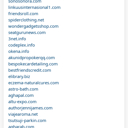
sonosonora.com
linkuusinternasional1.com
friendsroll.com
spiderclothing.net
wondergadgetsshop.com
seatgurunews.com
3net.info
codeplex.info
okena.info
akunidpropokerqq.com
bespokecardetailing.com
bestfriendscredit.com
elibrary.biz
eczema-naturalcures.com
astro-bath.com
aghapal.com
altu-expo.com
authorjennijames.com
viajearoma.net
tsutsuji-parkin.com
agharab.com