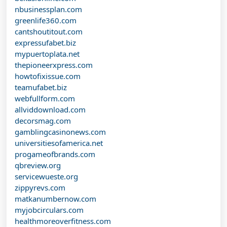
nbusinessplan.com
greenlife360.com
cantshoutitout.com
expressufabet.biz
mypuertoplata.net
thepioneerxpress.com
howtofixissue.com
teamufabet.biz
webfullform.com
allviddownload.com
decorsmag.com
gamblingcasinonews.com
universitiesofamerica.net
progameofbrands.com
qbreview.org
servicewueste.org
zippyrevs.com
matkanumbernow.com
myjobcirculars.com
healthmoreoverfitness.com