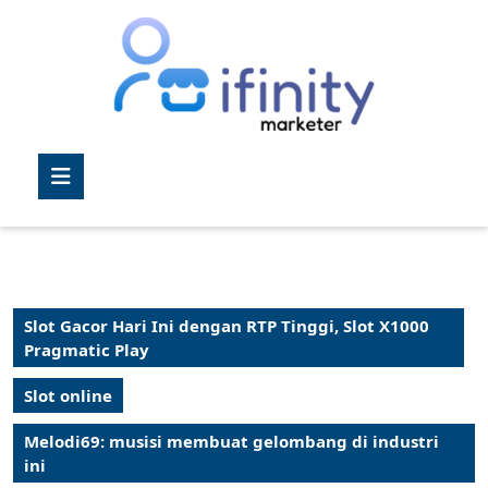
Skip
to
content
Skip
to
content
Open
Button
Slot Gacor Hari Ini dengan RTP Tinggi, Slot X1000
Pragmatic Play
Slot online
Melodi69: musisi membuat gelombang di industri
ini