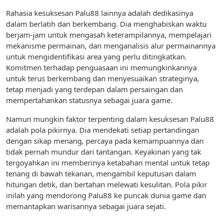
Rahasia kesuksesan Palu88 lainnya adalah dedikasinya
dalam berlatih dan berkembang. Dia menghabiskan waktu
berjam-jam untuk mengasah keterampilannya, mempelajari
mekanisme permainan, dan menganalisis alur permainannya
untuk mengidentifikasi area yang perlu ditingkatkan.
Komitmen terhadap penguasaan ini memungkinkannya
untuk terus berkembang dan menyesuaikan strateginya,
tetap menjadi yang terdepan dalam persaingan dan
mempertahankan statusnya sebagai juara game.
Namun mungkin faktor terpenting dalam kesuksesan Palu88
adalah pola pikirnya. Dia mendekati setiap pertandingan
dengan sikap menang, percaya pada kemampuannya dan
tidak pernah mundur dari tantangan. Keyakinan yang tak
tergoyahkan ini memberinya ketabahan mental untuk tetap
tenang di bawah tekanan, mengambil keputusan dalam
hitungan detik, dan bertahan melewati kesulitan. Pola pikir
inilah yang mendorong Palu88 ke puncak dunia game dan
memantapkan warisannya sebagai juara sejati.