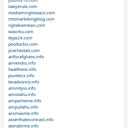
lawyerule.com
mediamingleseaco.com
mtsmarketingblog.com
nghekiemtien.com
wasirku.com
tejas24.com
poolturbo.com
prachestait.com
artforafghans.info
airvendio.info
healthexe.info
puretecx.info
tecadvance.info
aminityio.info
amiolahu.info
ampacheme.info
ampullahu.info
aromaxme.info
asserthatecontrast.info
atenderme.info