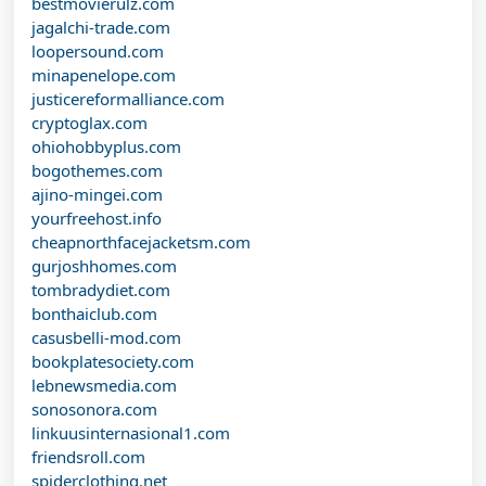
bestmovierulz.com
jagalchi-trade.com
loopersound.com
minapenelope.com
justicereformalliance.com
cryptoglax.com
ohiohobbyplus.com
bogothemes.com
ajino-mingei.com
yourfreehost.info
cheapnorthfacejacketsm.com
gurjoshhomes.com
tombradydiet.com
bonthaiclub.com
casusbelli-mod.com
bookplatesociety.com
lebnewsmedia.com
sonosonora.com
linkuusinternasional1.com
friendsroll.com
spiderclothing.net