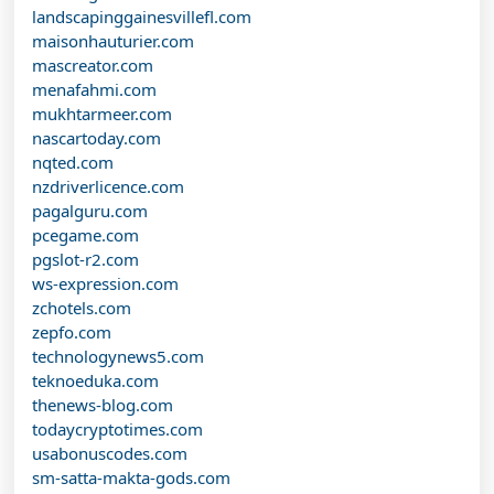
landscapinggainesvillefl.com
maisonhauturier.com
mascreator.com
menafahmi.com
mukhtarmeer.com
nascartoday.com
nqted.com
nzdriverlicence.com
pagalguru.com
pcegame.com
pgslot-r2.com
ws-expression.com
zchotels.com
zepfo.com
technologynews5.com
teknoeduka.com
thenews-blog.com
todaycryptotimes.com
usabonuscodes.com
sm-satta-makta-gods.com