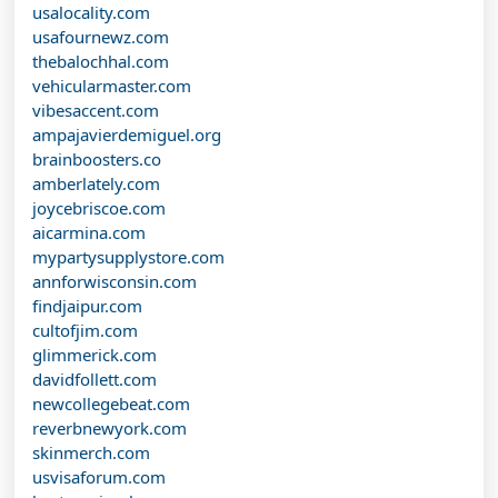
usalocality.com
usafournewz.com
thebalochhal.com
vehicularmaster.com
vibesaccent.com
ampajavierdemiguel.org
brainboosters.co
amberlately.com
joycebriscoe.com
aicarmina.com
mypartysupplystore.com
annforwisconsin.com
findjaipur.com
cultofjim.com
glimmerick.com
davidfollett.com
newcollegebeat.com
reverbnewyork.com
skinmerch.com
usvisaforum.com