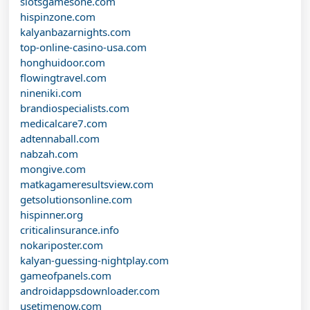
slotsgamesone.com
hispinzone.com
kalyanbazarnights.com
top-online-casino-usa.com
honghuidoor.com
flowingtravel.com
nineniki.com
brandiospecialists.com
medicalcare7.com
adtennaball.com
nabzah.com
mongive.com
matkagameresultsview.com
getsolutionsonline.com
hispinner.org
criticalinsurance.info
nokariposter.com
kalyan-guessing-nightplay.com
gameofpanels.com
androidappsdownloader.com
usetimenow.com