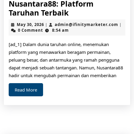
Nusantara88: Platform
Bebaskan
Taruhan Terbaik
Potensi
May
admin@
May 30, 2026
admin@ifinitymarketer.com
|
|
Kemenangan
30,
0 Comment
8:54 am
2026
Anda
[ad_1] Dalam dunia taruhan online, menemukan
bersama
platform yang menawarkan beragam permainan,
Nusantara88:
peluang besar, dan antarmuka yang ramah pengguna
Platform
dapat menjadi sebuah tantangan. Namun, Nusantara88
Taruhan
hadir untuk mengubah permainan dan memberikan
Terbaik
Read
Read More
More