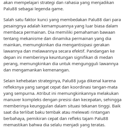
akan mempelajari strategi dan rahasia yang menjadikan
Palu88 sebagai legenda game.
Salah satu faktor kunci yang membedakan Palu88 dari para
pesaingnya adalah kemampuannya yang luar biasa dalam
membaca permainan. Dia memiliki pemahaman bawaan
tentang mekanisme dan dinamika permainan yang dia
mainkan, memungkinkan dia mengantisipasi gerakan
lawannya dan melawannya secara efektif. Pandangan ke
depan ini memberinya keuntungan signifikan di medan
perang, memungkinkan dia untuk mengungguli lawannya
dan mengamankan kemenangan.
Selain kehebatan strateginya, Palu88 juga dikenal karena
refleksnya yang sangat cepat dan koordinasi tangan-mata
yang sempurna. Atribut ini memungkinkannya melakukan
manuver kompleks dengan presisi dan kecepatan, sehingga
memberinya keunggulan dalam situasi tekanan tinggi. Baik
saat dia terlibat baku tembak atau melewati rintangan
berbahaya, pemikiran cepat dan refleks tajam Palu88
memastikan bahwa dia selalu menjadi yang teratas.