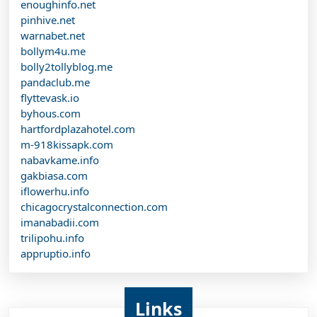
enoughinfo.net
pinhive.net
warnabet.net
bollym4u.me
bolly2tollyblog.me
pandaclub.me
flyttevask.io
byhous.com
hartfordplazahotel.com
m-918kissapk.com
nabavkame.info
gakbiasa.com
iflowerhu.info
chicagocrystalconnection.com
imanabadii.com
trilipohu.info
appruptio.info
Links