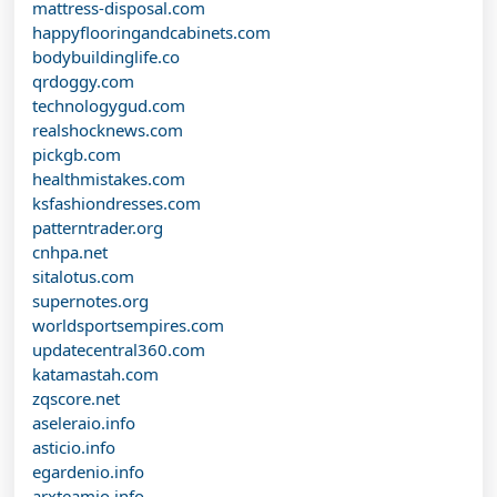
mattress-disposal.com
happyflooringandcabinets.com
bodybuildinglife.co
qrdoggy.com
technologygud.com
realshocknews.com
pickgb.com
healthmistakes.com
ksfashiondresses.com
patterntrader.org
cnhpa.net
sitalotus.com
supernotes.org
worldsportsempires.com
updatecentral360.com
katamastah.com
zqscore.net
aseleraio.info
asticio.info
egardenio.info
arxteamio.info