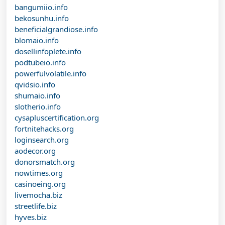
bangumiio.info
bekosunhu.info
beneficialgrandiose.info
blomaio.info
dosellinfoplete.info
podtubeio.info
powerfulvolatile.info
qvidsio.info
shumaio.info
slotherio.info
cysapluscertification.org
fortnitehacks.org
loginsearch.org
aodecor.org
donorsmatch.org
nowtimes.org
casinoeing.org
livemocha.biz
streetlife.biz
hyves.biz