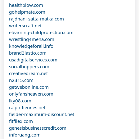
healthblow.com
gohelpmate.com
rajdhani-satta-matka.com
writerscraft.net
elearning-childprotection.com
wrestling4mena.com
knowledgeforall.info
brand2lastio.com
usadigitalservices.com
socialhoppers.com
creativedream.net
n2315.com
getwebonline.com
onlyfansheaven.com
lky08.com
ralph-fiennes.net
fielder-maximum-discount.net
fitfllex.com
genesisbusinesscredit.com
inforuang.com