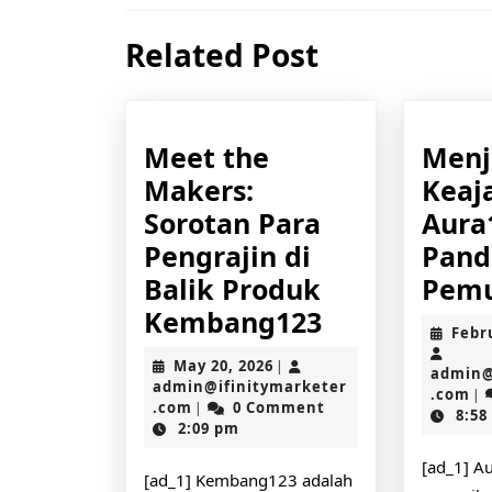
Previous
Related Post
post:
Meet the
Menj
Makers:
Keaj
Sorotan Para
Aura
Pengrajin di
Pand
Balik Produk
Pemu
Meet
Kembang123
Febr
the
May
May 20, 2026
|
admin@
Makers:
20,
admin@ifinitymarketer
ad
.com
|
admin@ifinitymarketer.com
2026
.com
0 Comment
|
Sorotan
8:58
2:09 pm
Para
[ad_1] A
Pengrajin
[ad_1] Kembang123 adalah