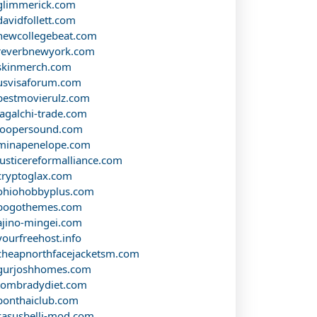
glimmerick.com
davidfollett.com
newcollegebeat.com
reverbnewyork.com
skinmerch.com
usvisaforum.com
bestmovierulz.com
jagalchi-trade.com
loopersound.com
minapenelope.com
justicereformalliance.com
cryptoglax.com
ohiohobbyplus.com
bogothemes.com
ajino-mingei.com
yourfreehost.info
cheapnorthfacejacketsm.com
gurjoshhomes.com
tombradydiet.com
bonthaiclub.com
casusbelli-mod.com