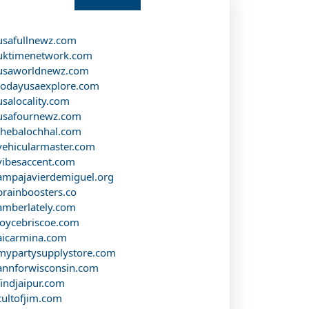
usafullnewz.com
uktimenetwork.com
usaworldnewz.com
todayusaexplore.com
usalocality.com
usafournewz.com
thebalochhal.com
vehicularmaster.com
vibesaccent.com
ampajavierdemiguel.org
brainboosters.co
amberlately.com
joycebriscoe.com
aicarmina.com
mypartysupplystore.com
annforwisconsin.com
findjaipur.com
cultofjim.com