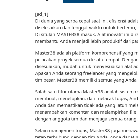
[ad_1]
Di dunia yang serba cepat saat ini, efisiensi a
diselesaikan dan tenggat waktu untuk bertemu, m
Di situlah MASTER38 masuk. Alat inovatif ini d
membantu Anda menjadi lebih produktif daripa
Master38 adalah platform komprehensif yang 
pelacakan proyek semua di satu tempat. Denga
disesuaikan, mudah untuk menyesuaikan alat aga
Apakah Anda seorang freelancer yang mengelo
tim besar, Master38 memiliki semua yang Anda b
Salah satu fitur utama Master38 adalah sist
membuat, menetapkan, dan melacak tugas, And
Anda dan memastikan tidak ada yang jatuh mela
menambahkan komentar, dan melampirkan file 
dengan anggota tim dan menjaga semua orang 
Selain manajemen tugas, Master38 juga menaw
tetap terhubung dengan tim Anda. Anda dapat 