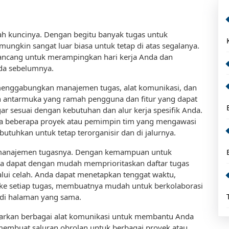
dalah kuncinya. Dengan begitu banyak tugas untuk
ungkin sangat luar biasa untuk tetap di atas segalanya.
irancang untuk merampingkan hari kerja Anda dan
da sebelumnya.
menggabungkan manajemen tugas, alat komunikasi, dan
n antarmuka yang ramah pengguna dan fitur yang dapat
r sesuai dengan kebutuhan dan alur kerja spesifik Anda.
la beberapa proyek atau pemimpin tim yang mengawasi
utuhkan untuk tetap terorganisir dan di jalurnya.
em manajemen tugasnya. Dengan kemampuan untuk
a dapat dengan mudah memprioritaskan daftar tugas
lui celah. Anda dapat menetapkan tenggat waktu,
ke setiap tugas, membuatnya mudah untuk berkolaborasi
di halaman yang sama.
arkan berbagai alat komunikasi untuk membantu Anda
membuat saluran obrolan untuk berbagai proyek atau