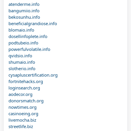
atenderme.info
bangumiio.info
bekosunhu.info
beneficialgrandiose.info
blomaio.info
dosellinfoplete.info
podtubeio.info
powerfulvolatile.info
qvidsio.info
shumaio.info
slotherio.info
cysapluscertification.org
fortnitehacks.org
loginsearch.org
aodecor.org
donorsmatch.org
nowtimes.org
casinoeing.org
livemocha.biz
streetlife.biz