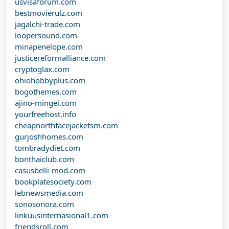
usvisaforum.com
bestmovierulz.com
jagalchi-trade.com
loopersound.com
minapenelope.com
justicereformalliance.com
cryptoglax.com
ohiohobbyplus.com
bogothemes.com
ajino-mingei.com
yourfreehost.info
cheapnorthfacejacketsm.com
gurjoshhomes.com
tombradydiet.com
bonthaiclub.com
casusbelli-mod.com
bookplatesociety.com
lebnewsmedia.com
sonosonora.com
linkuusinternasional1.com
friendsroll.com