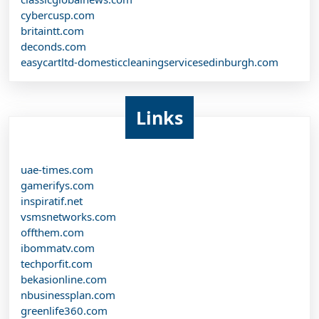
cybercusp.com
britaintt.com
deconds.com
easycartltd-domesticcleaningservicesedinburgh.com
Links
uae-times.com
gamerifys.com
inspiratif.net
vsmsnetworks.com
offthem.com
ibommatv.com
techporfit.com
bekasionline.com
nbusinessplan.com
greenlife360.com