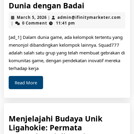
Squad777:
Dunia dengan Badai
Grup
March
admin
March 5, 2026
admin@ifinitymarketer.com
|
Pengubah
5,
0 Comment
11:41 pm
|
2026
Permainan
[ad_1] Dalam dunia game, ada kelompok tertentu yang
Menaklukka
menonjol dibandingkan kelompok lainnya. Squad777
Dunia
adalah salah satu grup yang telah membuat gebrakan di
dengan
komunitas game, dengan pendekatan inovatif mereka
Badai
terhadap kerja
Read
Read More
More
Menjelajahi Budaya Unik
Ligahokie: Permata