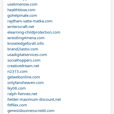
usetimenow.com
healthblow.com
gohelpmate.com
rajdhani-satta-matka.com
writerscraft.net
elearning-childprotection.com
wrestling4mena.com
knowledgeforall.info
brand2lastio.com
usadigitalservices.com
socialhoppers.com
creativedream.net
n2315.com
getwebonline.com
onlyfansheaven.com
lky08.com
ralph-fiennes.net
fielder-maximum-discount.net
fitfllex.com
genesisbusinesscredit.com