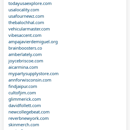
todayusaexplore.com
usalocality.com
usafournewz.com
thebalochhal.com
vehicularmaster.com
vibesaccent.com
ampajavierdemiguel.org
brainboosters.co
amberlately.com
joycebriscoe.com
aicarmina.com
mypartysupplystore.com
annforwisconsin.com
findjaipur.com
cultofjim.com
glimmerick.com
davidfollett.com
newcollegebeat.com
reverbnewyork.com
skinmerch.com