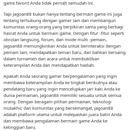
game favorit Anda tidak pernah semudah ini.
Tapi Jagoan88 bukan hanya tentang bermain game-ini juga
tentang terhubung dengan gamer lain dan membangun
komunitas orang-orang yang berpikiran sama yang berbagi
hasrat Anda untuk bermain game. Dengan fitur -fitur seperti
obrolan langsung, forum, dan mode multi -pemain,
Jagoan88 memungkinkan Anda untuk berinteraksi dengan
pemain lain, mendapatkan teman baru, dan bahkan bersaing
dalam turnamen dan acara untuk membuktikan
keterampilan Anda dan mendapatkan hadiah.
Apakah Anda seorang gamer berpengalaman yang ingin
membawa keterampilan Anda ke tingkat berikutnya atau
pendatang baru yang ingin mencelupkan jari kaki Anda ke
dunia permainan, Jagoan88 memiliki sesuatu untuk semua
orang. Dengan beragam pilihan permainan, teknologi
mutakhir, dan komunitas yang bersemangat, Jagoan88
adalah platform utama untuk melepaskan juara batin Anda
dan membawa pengalaman bermain game Anda ke
ketinggian baru.