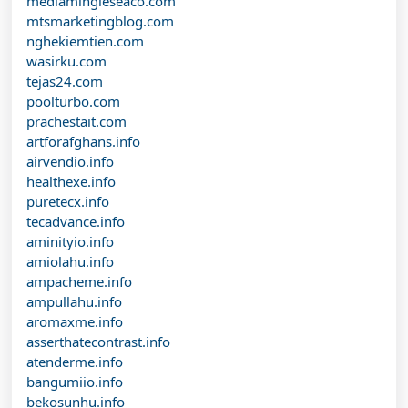
mediamingleseaco.com
mtsmarketingblog.com
nghekiemtien.com
wasirku.com
tejas24.com
poolturbo.com
prachestait.com
artforafghans.info
airvendio.info
healthexe.info
puretecx.info
tecadvance.info
aminityio.info
amiolahu.info
ampacheme.info
ampullahu.info
aromaxme.info
asserthatecontrast.info
atenderme.info
bangumiio.info
bekosunhu.info