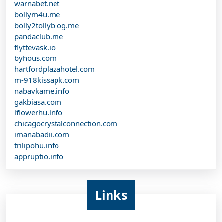
warnabet.net
bollym4u.me
bolly2tollyblog.me
pandaclub.me
flyttevask.io
byhous.com
hartfordplazahotel.com
m-918kissapk.com
nabavkame.info
gakbiasa.com
iflowerhu.info
chicagocrystalconnection.com
imanabadii.com
trilipohu.info
appruptio.info
Links