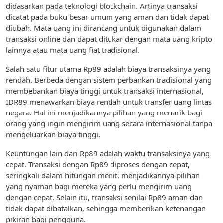
didasarkan pada teknologi blockchain. Artinya transaksi
dicatat pada buku besar umum yang aman dan tidak dapat
diubah. Mata uang ini dirancang untuk digunakan dalam
transaksi online dan dapat ditukar dengan mata uang kripto
lainnya atau mata uang fiat tradisional.
Salah satu fitur utama Rp89 adalah biaya transaksinya yang
rendah. Berbeda dengan sistem perbankan tradisional yang
membebankan biaya tinggi untuk transaksi internasional,
IDR89 menawarkan biaya rendah untuk transfer uang lintas
negara. Hal ini menjadikannya pilihan yang menarik bagi
orang yang ingin mengirim uang secara internasional tanpa
mengeluarkan biaya tinggi.
Keuntungan lain dari Rp89 adalah waktu transaksinya yang
cepat. Transaksi dengan Rp89 diproses dengan cepat,
seringkali dalam hitungan menit, menjadikannya pilihan
yang nyaman bagi mereka yang perlu mengirim uang
dengan cepat. Selain itu, transaksi senilai Rp89 aman dan
tidak dapat dibatalkan, sehingga memberikan ketenangan
pikiran bagi pengguna.