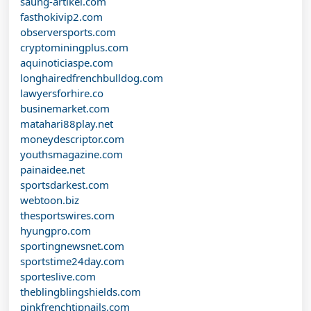
saung-artikel.com
fasthokivip2.com
observersports.com
cryptominingplus.com
aquinoticiaspe.com
longhairedfrenchbulldog.com
lawyersforhire.co
businemarket.com
matahari88play.net
moneydescriptor.com
youthsmagazine.com
painaidee.net
sportsdarkest.com
webtoon.biz
thesportswires.com
hyungpro.com
sportingnewsnet.com
sportstime24day.com
sporteslive.com
theblingblingshields.com
pinkfrenchtipnails.com