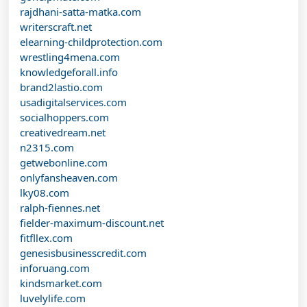
rajdhani-satta-matka.com
writerscraft.net
elearning-childprotection.com
wrestling4mena.com
knowledgeforall.info
brand2lastio.com
usadigitalservices.com
socialhoppers.com
creativedream.net
n2315.com
getwebonline.com
onlyfansheaven.com
lky08.com
ralph-fiennes.net
fielder-maximum-discount.net
fitfllex.com
genesisbusinesscredit.com
inforuang.com
kindsmarket.com
luvelylife.com