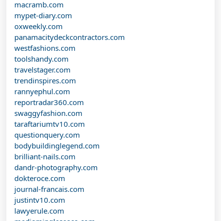
macramb.com
mypet-diary.com
oxweekly.com
panamacitydeckcontractors.com
westfashions.com
toolshandy.com
travelstager.com
trendinspires.com
rannyephul.com
reportradar360.com
swaggyfashion.com
taraftariumtv10.com
questionquery.com
bodybuildinglegend.com
brilliant-nails.com
dandr-photography.com
dokteroce.com
journal-francais.com
justintv10.com
lawyerule.com