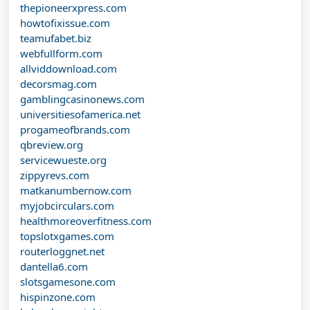
thepioneerxpress.com
howtofixissue.com
teamufabet.biz
webfullform.com
allviddownload.com
decorsmag.com
gamblingcasinonews.com
universitiesofamerica.net
progameofbrands.com
qbreview.org
servicewueste.org
zippyrevs.com
matkanumbernow.com
myjobcirculars.com
healthmoreoverfitness.com
topslotxgames.com
routerloggnet.net
dantella6.com
slotsgamesone.com
hispinzone.com