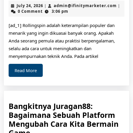
Seni
July
admin@
July 24, 2026
admin@ifinitymarketer.com
|
|
Rollingspin:
24,
0 Comment
3:06 pm
2026
Tips
[ad_1] Rollingspin adalah keterampilan populer dan
dan
menarik yang ingin dikuasai banyak orang. Apakah
Trik
Anda seorang pemula atau praktisi berpengalaman,
Sukses
selalu ada cara untuk meningkatkan dan
menyempurnakan teknik Anda. Pada artikel
Read
Read More
More
Bangkitnya Juragan88:
Bagaimana Sebuah Platform
Mengubah Cara Kita Bermain
Bangkitnya
Game