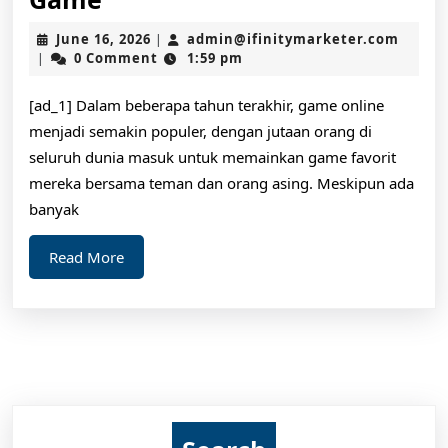
Juragan88:
June
admin
June 16, 2026
admin@ifinitymarketer.com
|
Bagaimana
16,
0 Comment
1:59 pm
|
2026
Sebuah
[ad_1] Dalam beberapa tahun terakhir, game online
Platform
menjadi semakin populer, dengan jutaan orang di
Mengubah
seluruh dunia masuk untuk memainkan game favorit
Cara
mereka bersama teman dan orang asing. Meskipun ada
Kita
banyak
Bermain
Read
Read More
Game
More