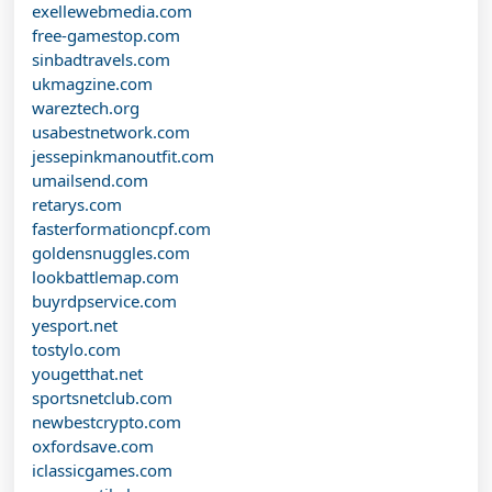
exellewebmedia.com
free-gamestop.com
sinbadtravels.com
ukmagzine.com
wareztech.org
usabestnetwork.com
jessepinkmanoutfit.com
umailsend.com
retarys.com
fasterformationcpf.com
goldensnuggles.com
lookbattlemap.com
buyrdpservice.com
yesport.net
tostylo.com
yougetthat.net
sportsnetclub.com
newbestcrypto.com
oxfordsave.com
iclassicgames.com