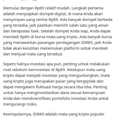
Memulai dengan Rp89 relatif mudah. Langkah pertama
adalah menyiapkan dompet digital, di mana Anda akan
menyimpan uang senilai Rp89. Ada banyak dompet berbeda
yang tersedia, jadi pastikan memilih salah satu yang aman
dan bereputasi baik. Setelah dompet Anda siap, Anda dapat
membeli Rp89 di bursa mata uang kripto. Ada banyak bursa
yang menawarkan pasangan perdagangan IDR89, jadi Anda
tidak akan kesulitan menemukan platform untuk membeli
dan menjual mata uang tersebut.
Seperti halnya investasi apa pun, penting untuk melakukan
riset sebelum berinvestasi di Rp89. Meskipun mata uang
kripto dapat menjadi investasi yang menguntungkan, mata
uang kripto juga merupakan pasar yang bergejolak dan
dapat mengalami fluktuasi harga secara tiba-tiba. Penting
untuk hanya menginvestasikan dana sesuai kemampuan
Anda dan mendiversifikasi portofolio investasi Anda untuk
mengurangi risiko.
Kesimpulannya, IDR89 adalah mata uang kripto populer