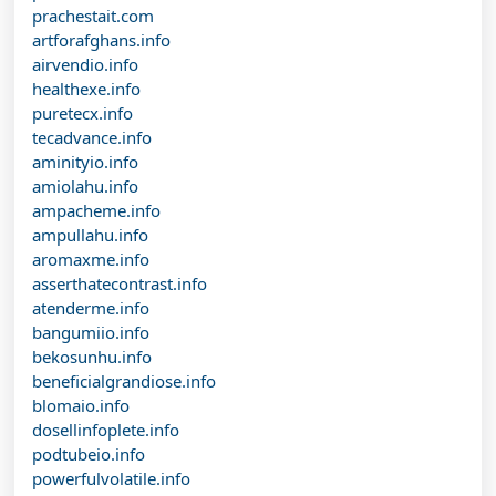
prachestait.com
artforafghans.info
airvendio.info
healthexe.info
puretecx.info
tecadvance.info
aminityio.info
amiolahu.info
ampacheme.info
ampullahu.info
aromaxme.info
asserthatecontrast.info
atenderme.info
bangumiio.info
bekosunhu.info
beneficialgrandiose.info
blomaio.info
dosellinfoplete.info
podtubeio.info
powerfulvolatile.info