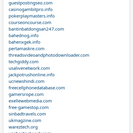
guestpostingseo.com
casinogambitpro.info
pokerplaymasters.info
courseoncourse.com
bantinbatdongsan247.com
bahednog.info
bahenxgek.info
pertamaskre.com
threadsvideoandphotodownloader.com
techgiddy.com
usalivenetwork.com
jackpotrushonline.info
ucnewshindi.com
freecellphonedatabase.com
gamersrope.com
exellewebmedia.com
free-gamestop.com
sinbadtravels.com
ukmagzine.com
wareztech.org