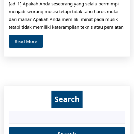
dengan
[ad_1] Apakah Anda seseorang yang selalu bermimpi
Teknologi
menjadi seorang musisi tetapi tidak tahu harus mulai
Mutakhir
dari mana? Apakah Anda memiliki minat pada musik
Sonic88
tetapi tidak memiliki keterampilan teknis atau peralatan
Read
Read More
More
Search
Search