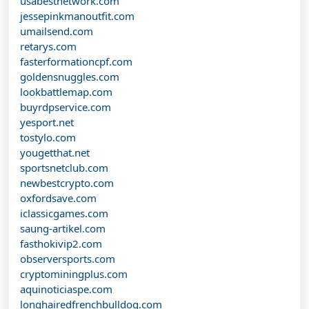
usabestnetwork.com
jessepinkmanoutfit.com
umailsend.com
retarys.com
fasterformationcpf.com
goldensnuggles.com
lookbattlemap.com
buyrdpservice.com
yesport.net
tostylo.com
yougetthat.net
sportsnetclub.com
newbestcrypto.com
oxfordsave.com
iclassicgames.com
saung-artikel.com
fasthokivip2.com
observersports.com
cryptominingplus.com
aquinoticiaspe.com
longhairedfrenchbulldog.com