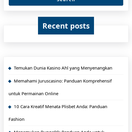
Recent posts
Temukan Dunia Kasino Ahl yang Menyenangkan
Memahami Juruscasino: Panduan Komprehensif
untuk Permainan Online
10 Cara Kreatif Menata Plisbet Anda: Panduan
Fashion
Menemukan Bunga99: Panduan Anda untuk