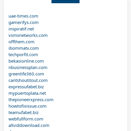
uae-times.com
gamerifys.com
inspiratif.net
vsmsnetworks.com
offthem.com
ibommatv.com
techporfit.com
bekasionline.com
nbusinessplan.com
greenlife360.com
cantshoutitout.com
expressufabet.biz
mypuertoplata.net
thepioneerxpress.com
howtofixissue.com
teamufabet.biz
webfullform.com
allviddownload.com