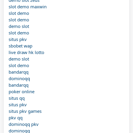
slot demo maxwin
slot demo
slot demo
demo slot
slot demo
situs pkv
sbobet wap
live draw hk lotto
demo slot
slot demo
bandarqq
dominoqq
bandarqq
poker online
situs qq
situs pkv
situs pkv games
pkv qq
dominoqq pkv
dominoqq