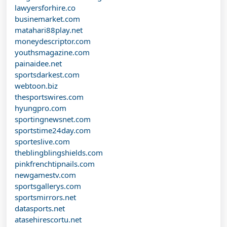
lawyersforhire.co
businemarket.com
matahari88play.net
moneydescriptor.com
youthsmagazine.com
painaidee.net
sportsdarkest.com
webtoon.biz
thesportswires.com
hyungpro.com
sportingnewsnet.com
sportstime24day.com
sporteslive.com
theblingblingshields.com
pinkfrenchtipnails.com
newgamestv.com
sportsgallerys.com
sportsmirrors.net
datasports.net
atasehirescortu.net