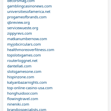
decorsmag.com
gamblingcasinonews.com
universitiesofamerica.net
progameofbrands.com
qbreview.org
servicewueste.org
zippyrevs.com
matkanumbernow.com
myjobcirculars.com
healthmoreoverfitness.com
topslotxgames.com
routerloggnet.net
dantella6.com
slotsgamesone.com
hispinzone.com
kalyanbazarnights.com
top-online-casino-usa.com
honghuidoor.com
flowingtravel.com
nineniki.com
brandiospecialists.com