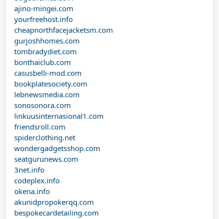
ajino-mingei.com
yourfreehost.info
cheapnorthfacejacketsm.com
gurjoshhomes.com
tombradydiet.com
bonthaiclub.com
casusbelli-mod.com
bookplatesociety.com
lebnewsmedia.com
sonosonora.com
linkuusinternasional1.com
friendsroll.com
spiderclothing.net
wondergadgetsshop.com
seatgurunews.com
3net.info
codeplex.info
okena.info
akunidpropokerqq.com
bespokecardetailing.com