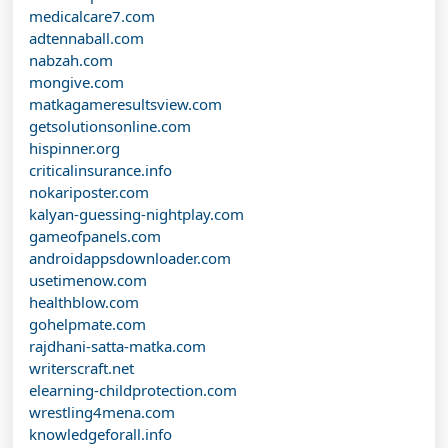
medicalcare7.com
adtennaball.com
nabzah.com
mongive.com
matkagameresultsview.com
getsolutionsonline.com
hispinner.org
criticalinsurance.info
nokariposter.com
kalyan-guessing-nightplay.com
gameofpanels.com
androidappsdownloader.com
usetimenow.com
healthblow.com
gohelpmate.com
rajdhani-satta-matka.com
writerscraft.net
elearning-childprotection.com
wrestling4mena.com
knowledgeforall.info