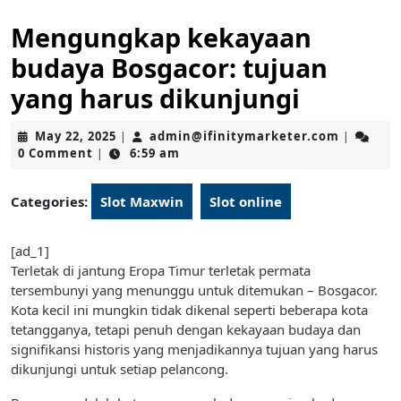
Mengungkap kekayaan
budaya Bosgacor: tujuan
yang harus dikunjungi
May
admin@if
May 22, 2025
admin@ifinitymarketer.com
|
|
22,
0 Comment
6:59 am
|
2025
Categories:
Slot Maxwin
Slot online
[ad_1]
Terletak di jantung Eropa Timur terletak permata
tersembunyi yang menunggu untuk ditemukan – Bosgacor.
Kota kecil ini mungkin tidak dikenal seperti beberapa kota
tetangganya, tetapi penuh dengan kekayaan budaya dan
signifikansi historis yang menjadikannya tujuan yang harus
dikunjungi untuk setiap pelancong.