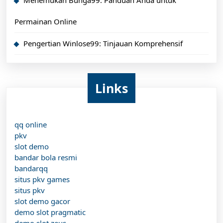
Permainan Online
Pengertian Winlose99: Tinjauan Komprehensif
Links
qq online
pkv
slot demo
bandar bola resmi
bandarqq
situs pkv games
situs pkv
slot demo gacor
demo slot pragmatic
demo slot zeus