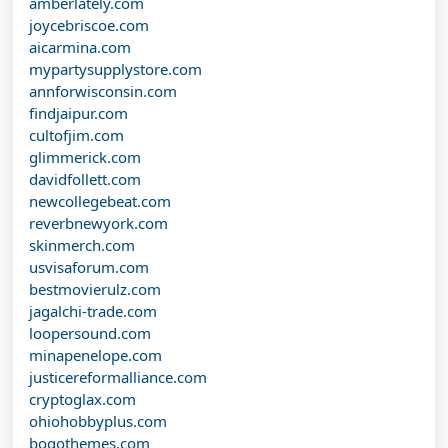
amberlately.com
joycebriscoe.com
aicarmina.com
mypartysupplystore.com
annforwisconsin.com
findjaipur.com
cultofjim.com
glimmerick.com
davidfollett.com
newcollegebeat.com
reverbnewyork.com
skinmerch.com
usvisaforum.com
bestmovierulz.com
jagalchi-trade.com
loopersound.com
minapenelope.com
justicereformalliance.com
cryptoglax.com
ohiohobbyplus.com
bogothemes.com