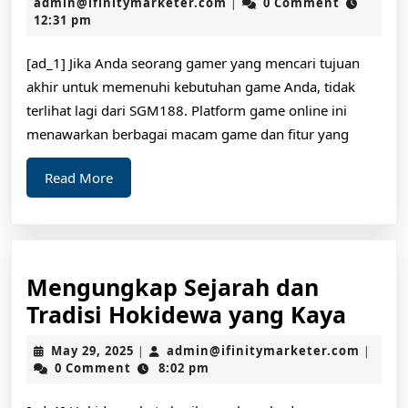
utama
6,
admin@ifinitymarketer.c
admin@ifinitymarketer.com
0 Comment
|
2025
12:31 pm
untuk
gamer
[ad_1] Jika Anda seorang gamer yang mencari tujuan
akhir untuk memenuhi kebutuhan game Anda, tidak
terlihat lagi dari SGM188. Platform game online ini
menawarkan berbagai macam game dan fitur yang
Read
Read More
More
Mengungkap Sejarah dan
Meng
Tradisi Hokidewa yang Kaya
Sejar
May
admin@
May 29, 2025
admin@ifinitymarketer.com
|
|
dan
29,
0 Comment
8:02 pm
2025
Tradi