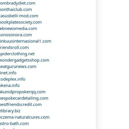
tombradydiet.com
bonthaiclub.com
casusbelli-mod.com
bookplatesociety.com
lebnewsmedia.com
sonosonora.com
linkuusinternasional1.com
friendsroll.com
spiderclothing.net
wondergadgetsshop.com
seatgurunews.com
3net.info
codeplex.info
okena.info
akunidpropokerqq.com
bespokecardetailing.com
bestfriendscredit.com
elibrary.biz
eczema-naturalcures.com
astro-bath.com