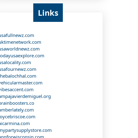
Links
usafullnewz.com
uktimenetwork.com
usaworldnewz.com
todayusaexplore.com
usalocality.com
usafournewz.com
thebalochhal.com
vehicularmaster.com
vibesaccent.com
ampajavierdemiguel.org
brainboosters.co
amberlately.com
joycebriscoe.com
aicarmina.com
mypartysupplystore.com
annforwisconsin.com