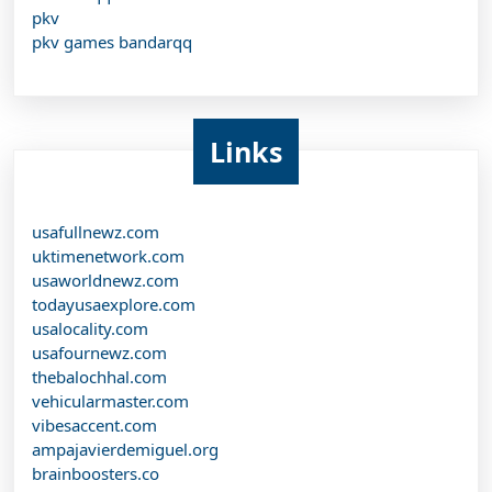
pkv
pkv games bandarqq
Links
usafullnewz.com
uktimenetwork.com
usaworldnewz.com
todayusaexplore.com
usalocality.com
usafournewz.com
thebalochhal.com
vehicularmaster.com
vibesaccent.com
ampajavierdemiguel.org
brainboosters.co