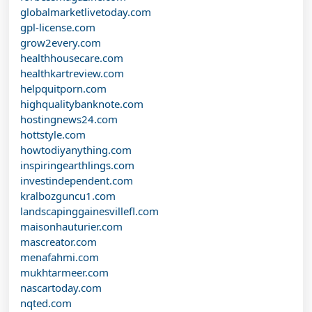
globalmarketlivetoday.com
gpl-license.com
grow2every.com
healthhousecare.com
healthkartreview.com
helpquitporn.com
highqualitybanknote.com
hostingnews24.com
hottstyle.com
howtodiyanything.com
inspiringearthlings.com
investindependent.com
kralbozguncu1.com
landscapinggainesvillefl.com
maisonhauturier.com
mascreator.com
menafahmi.com
mukhtarmeer.com
nascartoday.com
nqted.com