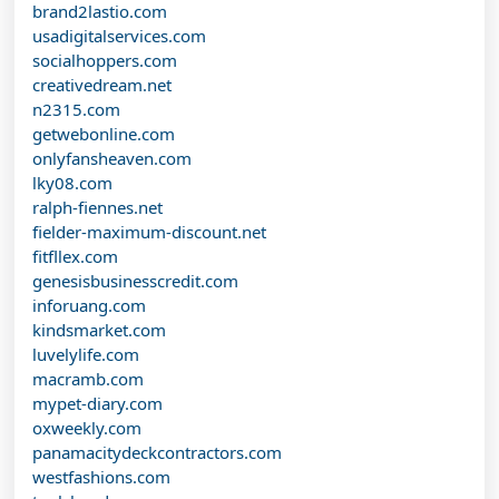
brand2lastio.com
usadigitalservices.com
socialhoppers.com
creativedream.net
n2315.com
getwebonline.com
onlyfansheaven.com
lky08.com
ralph-fiennes.net
fielder-maximum-discount.net
fitfllex.com
genesisbusinesscredit.com
inforuang.com
kindsmarket.com
luvelylife.com
macramb.com
mypet-diary.com
oxweekly.com
panamacitydeckcontractors.com
westfashions.com