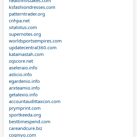
healthmistakes.com
ksfashiondresses.com
patterntrader.org
cnhpa.net
sitalotus.com
supernotes.org
worldsportsempires.com
updatecentral360.com
katamastah.com
zqscore.net
aseleraio.info
asticio.info
egardenio.info
arxteamio.info
getalexio.info
accountaudittaxcon.com
prymprint.com
sportkeeda.org
besttimespend.com
careandcure.biz
cogniyo.com