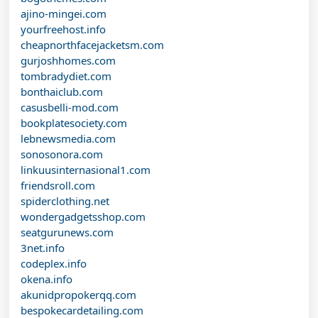
ajino-mingei.com
yourfreehost.info
cheapnorthfacejacketsm.com
gurjoshhomes.com
tombradydiet.com
bonthaiclub.com
casusbelli-mod.com
bookplatesociety.com
lebnewsmedia.com
sonosonora.com
linkuusinternasional1.com
friendsroll.com
spiderclothing.net
wondergadgetsshop.com
seatgurunews.com
3net.info
codeplex.info
okena.info
akunidpropokerqq.com
bespokecardetailing.com