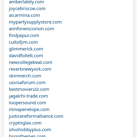
amberlately.com
joycebriscoe.com
aicarmina.com
mypartysupplystore.com
annforwisconsin.com
findjaipur.com
cultofjim.com
glimmerick.com
davidfollett.com
newcollegebeat.com
reverbnewyork.com
skinmerch.com
usvisaforum.com
bestmovierulz.com
jagalchi-trade.com
loopersound.com
minapenelope.com
justicereformalliance.com
cryptoglax.com
ohiohobbyplus.com
bogothemes.com