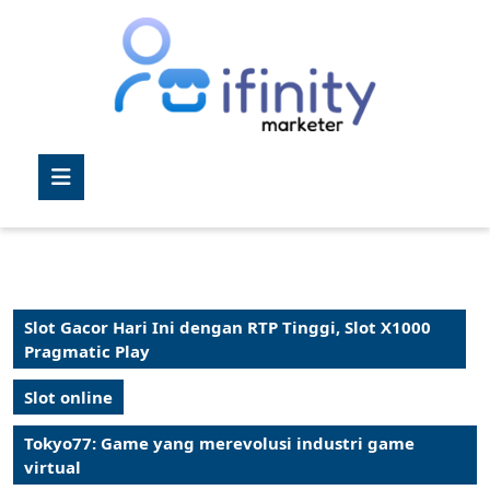
Skip
to
content
Skip
to
content
Open
Button
Slot Gacor Hari Ini dengan RTP Tinggi, Slot X1000
Pragmatic Play
Slot online
Tokyo77: Game yang merevolusi industri game
virtual