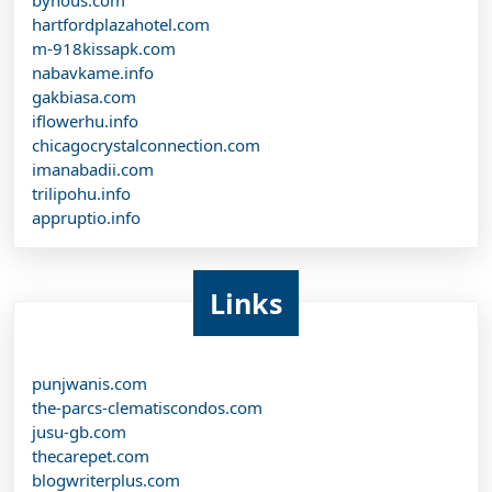
hartfordplazahotel.com
m-918kissapk.com
nabavkame.info
gakbiasa.com
iflowerhu.info
chicagocrystalconnection.com
imanabadii.com
trilipohu.info
appruptio.info
Links
punjwanis.com
the-parcs-clematiscondos.com
jusu-gb.com
thecarepet.com
blogwriterplus.com