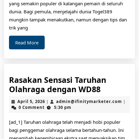
yang semakin populer di kalangan pemain di seluruh
dan
dunia. Bagi pemula, menjelajahi dunia Togel389
Trik
mungkin tampak menakutkan, namun dengan tips dan
Sukses
trik yang
Bersama
Read
Read More
Togel389
More
Rasakan Sensasi Taruhan
Rasakan
Olahraga dengan WD88
Sensasi
April
admin@
April 5, 2026
admin@ifinitymarketer.com
|
|
Taruhan
5,
0 Comment
5:30 pm
2026
Olahraga
[ad_1] Taruhan olahraga telah menjadi hobi populer
dengan
bagi penggemar olahraga selama bertahun-tahun. Ini
WD88
menambah kegembiraan ekstra saat menyaksikan tim