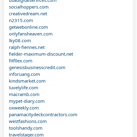
socialhoppers.com
creativedream.net
n2315.com
getwebonline.com
onlyfansheaven.com
lky08.com
ralph-fiennes.net
fielder-maximum-discount.net
fitfllex.com
genesisbusinesscredit.com
inforuang.com
kindsmarket.com
luvelylife.com
macramb.com
mypet-diary.com
oxweekly.com
panamacitydeckcontractors.com
westfashions.com
toolshandy.com
travelstager.com