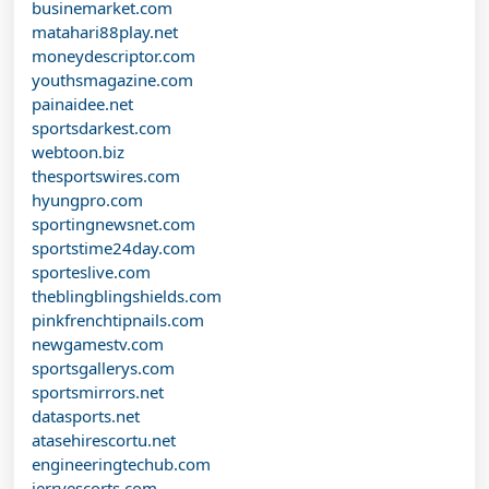
businemarket.com
matahari88play.net
moneydescriptor.com
youthsmagazine.com
painaidee.net
sportsdarkest.com
webtoon.biz
thesportswires.com
hyungpro.com
sportingnewsnet.com
sportstime24day.com
sporteslive.com
theblingblingshields.com
pinkfrenchtipnails.com
newgamestv.com
sportsgallerys.com
sportsmirrors.net
datasports.net
atasehirescortu.net
engineeringtechub.com
jerryescorts.com