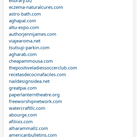
elibrary.biz
eczema-naturalcures.com
astro-bath.com
aghapal.com
altu-expo.com
authorjennijames.com
viajearoma.net
tsutsuji-parkin.com
agharab.com
cheapammousa.com
thepositiveladiessoccerclub.com
recetasdecocinafaciles.com
naildesignsidea.net
greatpai.com
paperlanterntheatre.org
freeworshipnetwork.com
watercraftllc.com
abourge.com
afiliixs.com
alharammallz.com
americanbulletins.com