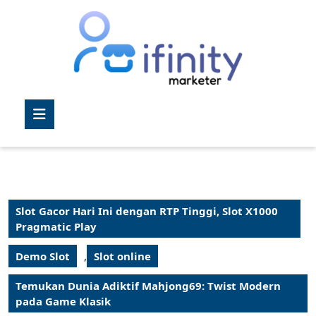
Skip
to
content
Skip
to
content
Open
Button
Slot Gacor Hari Ini dengan RTP Tinggi, Slot X1000
Pragmatic Play
Demo Slot
,
Slot online
Temukan Dunia Adiktif Mahjong69: Twist Modern
pada Game Klasik