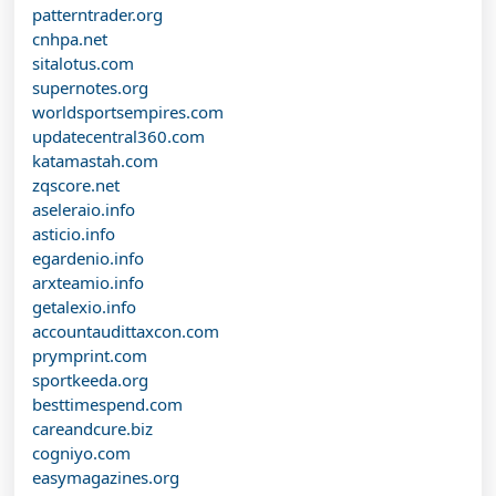
patterntrader.org
cnhpa.net
sitalotus.com
supernotes.org
worldsportsempires.com
updatecentral360.com
katamastah.com
zqscore.net
aseleraio.info
asticio.info
egardenio.info
arxteamio.info
getalexio.info
accountaudittaxcon.com
prymprint.com
sportkeeda.org
besttimespend.com
careandcure.biz
cogniyo.com
easymagazines.org