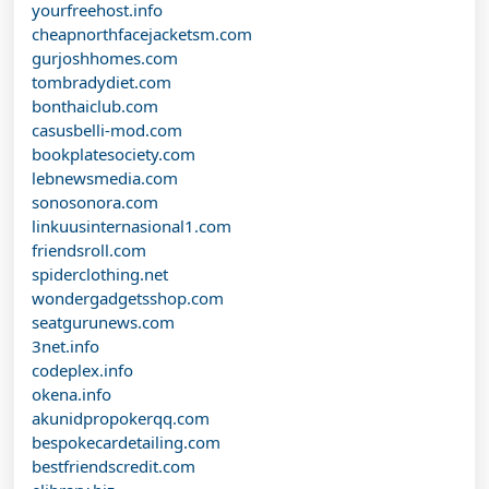
yourfreehost.info
cheapnorthfacejacketsm.com
gurjoshhomes.com
tombradydiet.com
bonthaiclub.com
casusbelli-mod.com
bookplatesociety.com
lebnewsmedia.com
sonosonora.com
linkuusinternasional1.com
friendsroll.com
spiderclothing.net
wondergadgetsshop.com
seatgurunews.com
3net.info
codeplex.info
okena.info
akunidpropokerqq.com
bespokecardetailing.com
bestfriendscredit.com