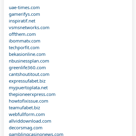
uae-times.com
gamerifys.com
inspiratif.net
vsmsnetworks.com
offthem.com
ibommatv.com
techporfit.com
bekasionline.com
nbusinessplan.com
greenlife360.com
cantshoutitout.com
expressufabet.biz
mypuertoplata.net
thepioneerxpress.com
howtofixissue.com
teamufabet.biz
webfullform.com
allviddownload.com
decorsmag.com
gamblingcasinonews.com