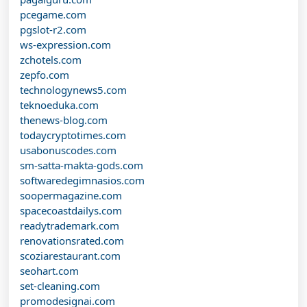
pcegame.com
pgslot-r2.com
ws-expression.com
zchotels.com
zepfo.com
technologynews5.com
teknoeduka.com
thenews-blog.com
todaycryptotimes.com
usabonuscodes.com
sm-satta-makta-gods.com
softwaredegimnasios.com
soopermagazine.com
spacecoastdailys.com
readytrademark.com
renovationsrated.com
scoziarestaurant.com
seohart.com
set-cleaning.com
promodesignai.com