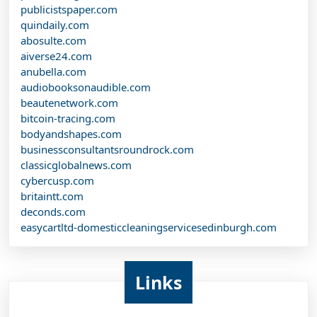
publicistspaper.com
quindaily.com
abosulte.com
aiverse24.com
anubella.com
audiobooksonaudible.com
beautenetwork.com
bitcoin-tracing.com
bodyandshapes.com
businessconsultantsroundrock.com
classicglobalnews.com
cybercusp.com
britaintt.com
deconds.com
easycartltd-domesticcleaningservicesedinburgh.com
Links