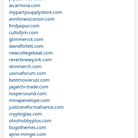
aicarmina.com
mypartysupplystore.com
annforwisconsin.com
findjaipur.com
cultofjim.com
glimmerick.com
davidfollett.com
newcollegebeat.com
reverbnewyork.com
skinmerch.com
usvisaforum.com
bestmovierulz.com
jagalchi-trade.com
loopersound.com
minapenelope.com
justicereformalliance.com
cryptoglax.com
ohiohobbyplus.com
bogothemes.com
ajino-mingei.com