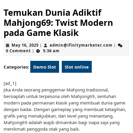
Temukan Dunia Adiktif
Mahjong69: Twist Modern
pada Game Klasik
May
admin@if
May 16, 2025
admin@ifinitymarketer.com
|
|
16,
0 Comment
5:36 am
|
2025
Categories:
Demo Slot
Slot online
[ad_1]
Jika Anda seorang penggemar Mahjong tradisional,
bersiaplah untuk terpesona oleh Mahjong69, sentuhan
modern pada permainan klasik yang membuat dunia game
dengan badai. Dengan gameplay yang membuat ketagihan,
grafik yang menakjubkan, dan level yang menantang,
Mahjong69 adalah wajib dimainkan bagi siapa saja yang
menikmati penggoda otak yang baik.