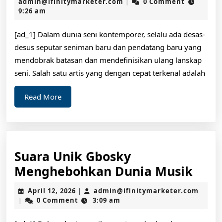
Besar
16,
admin@ifinitymarketer.c
admin@ifinitymarketer.com
0 Comment
|
2026
9:26 am
Berikut
dalam
[ad_1] Dalam dunia seni kontemporer, selalu ada desas-
Seni
desus seputar seniman baru dan pendatang baru yang
Kontemp
mendobrak batasan dan mendefinisikan ulang lanskap
seni. Salah satu artis yang dengan cepat terkenal adalah
Read
Read More
More
Suara Unik Gbosky
Suar
Menghebohkan Dunia Musik
Unik
April
admin
April 12, 2026
admin@ifinitymarketer.com
|
Gbo
12,
0 Comment
3:09 am
|
2026
Men