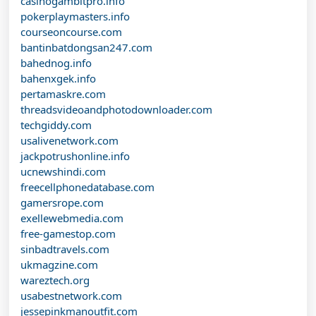
casinogambitpro.info
pokerplaymasters.info
courseoncourse.com
bantinbatdongsan247.com
bahednog.info
bahenxgek.info
pertamaskre.com
threadsvideoandphotodownloader.com
techgiddy.com
usalivenetwork.com
jackpotrushonline.info
ucnewshindi.com
freecellphonedatabase.com
gamersrope.com
exellewebmedia.com
free-gamestop.com
sinbadtravels.com
ukmagzine.com
wareztech.org
usabestnetwork.com
jessepinkmanoutfit.com