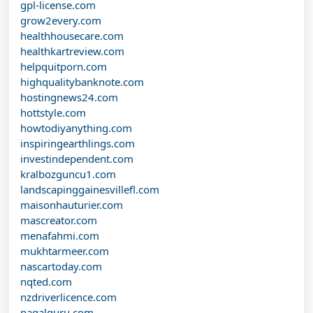
gpl-license.com
grow2every.com
healthhousecare.com
healthkartreview.com
helpquitporn.com
highqualitybanknote.com
hostingnews24.com
hottstyle.com
howtodiyanything.com
inspiringearthlings.com
investindependent.com
kralbozguncu1.com
landscapinggainesvillefl.com
maisonhauturier.com
mascreator.com
menafahmi.com
mukhtarmeer.com
nascartoday.com
nqted.com
nzdriverlicence.com
pagalguru.com