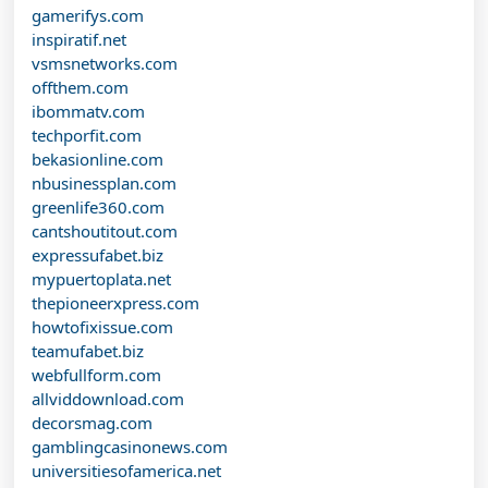
gamerifys.com
inspiratif.net
vsmsnetworks.com
offthem.com
ibommatv.com
techporfit.com
bekasionline.com
nbusinessplan.com
greenlife360.com
cantshoutitout.com
expressufabet.biz
mypuertoplata.net
thepioneerxpress.com
howtofixissue.com
teamufabet.biz
webfullform.com
allviddownload.com
decorsmag.com
gamblingcasinonews.com
universitiesofamerica.net