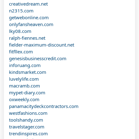
creativedream.net
n2315.com
getwebonline.com
onlyfansheaven.com
lky08.com
ralph-fiennes.net
fielder-maximum-discount.net
fitfllex.com
genesisbusinesscredit.com
inforuang.com
kindsmarket.com
luvelylife.com
macramb.com
mypet-diary.com
oxweekly.com
panamacitydeckcontractors.com
westfashions.com
toolshandy.com
travelstager.com
trendinspires.com