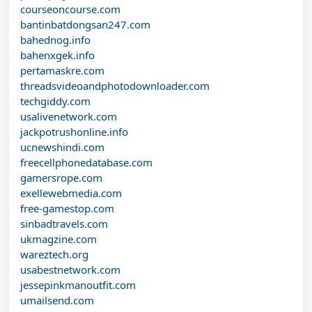
courseoncourse.com
bantinbatdongsan247.com
bahednog.info
bahenxgek.info
pertamaskre.com
threadsvideoandphotodownloader.com
techgiddy.com
usalivenetwork.com
jackpotrushonline.info
ucnewshindi.com
freecellphonedatabase.com
gamersrope.com
exellewebmedia.com
free-gamestop.com
sinbadtravels.com
ukmagzine.com
wareztech.org
usabestnetwork.com
jessepinkmanoutfit.com
umailsend.com