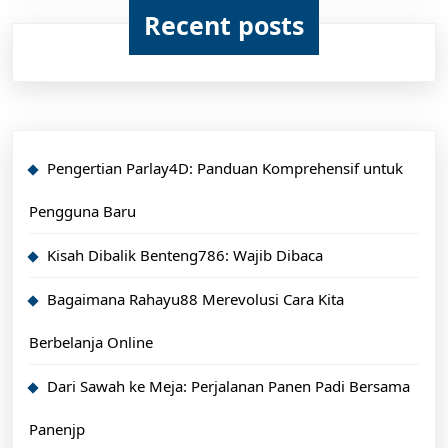
Recent posts
Pengertian Parlay4D: Panduan Komprehensif untuk
Pengguna Baru
Kisah Dibalik Benteng786: Wajib Dibaca
Bagaimana Rahayu88 Merevolusi Cara Kita
Berbelanja Online
Dari Sawah ke Meja: Perjalanan Panen Padi Bersama
Panenjp