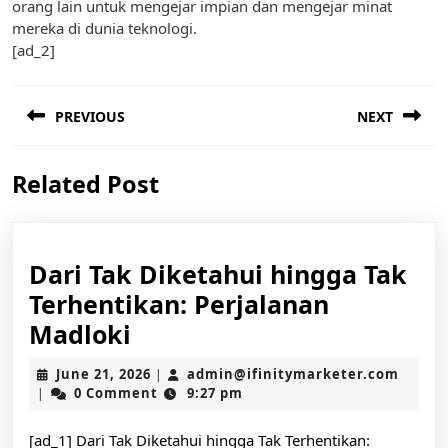
orang lain untuk mengejar impian dan mengejar minat
mereka di dunia teknologi.
[ad_2]
Post
PREVIOUS
NEXT
navigation
Previous
Next
Related Post
post:
post:
Dari Tak Diketahui hingga Tak
Terhentikan: Perjalanan
Dari
Madloki
Tak
June
admin
June 21, 2026
admin@ifinitymarketer.com
|
Diketahui
21,
0 Comment
9:27 pm
|
2026
hingga
[ad_1] Dari Tak Diketahui hingga Tak Terhentikan: