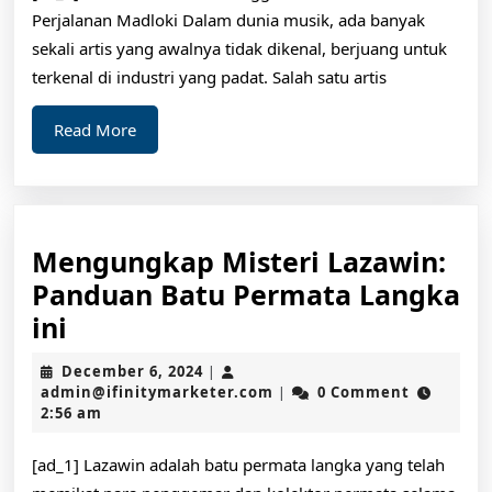
Tak
Perjalanan Madloki Dalam dunia musik, ada banyak
Terhentikan:
sekali artis yang awalnya tidak dikenal, berjuang untuk
Perjalanan
terkenal di industri yang padat. Salah satu artis
Madloki
Read
Read More
More
Mengungkap Misteri Lazawin:
Panduan Batu Permata Langka
Mengungkap
ini
Misteri
December
December 6, 2024
|
Lazawin:
6,
admin@ifinitymarketer.c
admin@ifinitymarketer.com
0 Comment
|
2024
2:56 am
Panduan
Batu
[ad_1] Lazawin adalah batu permata langka yang telah
Permata