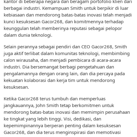
kantor di beberapa negara dan beragam portofolio klien dari
berbagai industri. Kemampuan Smith untuk berpikir di luar
kebiasaan dan mendorong batas-batas inovasi telah menjadi
kunci kesuksesan Gacor268, dan komitmennya terhadap
keunggulan telah memberinya reputasi sebagai pelopor
dalam dunia teknologi.
Selain perannya sebagai pendiri dan CEO Gacor268, Smith
juga aktif terlibat dalam komunitas teknologi, membimbing
calon wirausaha, dan menjadi pembicara di acara-acara
industri. Dia bersemangat berbagi pengetahuan dan
pengalamannya dengan orang lain, dan dia percaya pada
kekuatan kolaborasi dan kerja tim untuk mendorong
kesuksesan.
Ketika Gacor268 terus tumbuh dan memperluas
jangkauannya, John Smith tetap berkomitmen untuk
mendorong batas-batas inovasi dan memimpin perusahaan
ke tingkat yang lebih tinggi. Visi, dedikasi, dan
kepemimpinannya berperan penting dalam kesuksesan
Gacor268, dan dia terus menginspirasi dan memotivasi