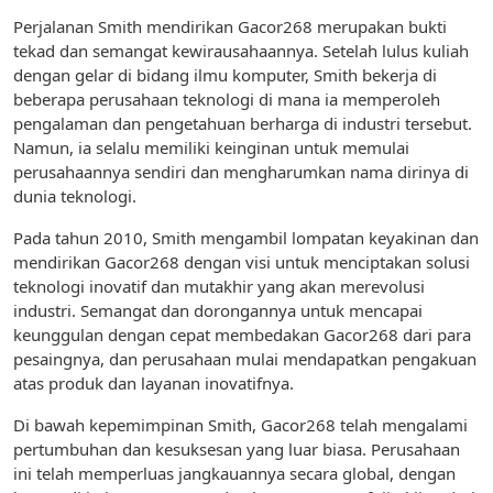
Perjalanan Smith mendirikan Gacor268 merupakan bukti
tekad dan semangat kewirausahaannya. Setelah lulus kuliah
dengan gelar di bidang ilmu komputer, Smith bekerja di
beberapa perusahaan teknologi di mana ia memperoleh
pengalaman dan pengetahuan berharga di industri tersebut.
Namun, ia selalu memiliki keinginan untuk memulai
perusahaannya sendiri dan mengharumkan nama dirinya di
dunia teknologi.
Pada tahun 2010, Smith mengambil lompatan keyakinan dan
mendirikan Gacor268 dengan visi untuk menciptakan solusi
teknologi inovatif dan mutakhir yang akan merevolusi
industri. Semangat dan dorongannya untuk mencapai
keunggulan dengan cepat membedakan Gacor268 dari para
pesaingnya, dan perusahaan mulai mendapatkan pengakuan
atas produk dan layanan inovatifnya.
Di bawah kepemimpinan Smith, Gacor268 telah mengalami
pertumbuhan dan kesuksesan yang luar biasa. Perusahaan
ini telah memperluas jangkauannya secara global, dengan