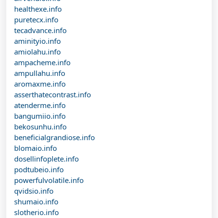
healthexe.info
puretecx.info
tecadvance.info
aminityio.info
amiolahu.info
ampacheme.info
ampullahu.info
aromaxme.info
asserthatecontrast.info
atenderme.info
bangumiio.info
bekosunhu.info
beneficialgrandiose.info
blomaio.info
dosellinfoplete.info
podtubeio.info
powerfulvolatile.info
qvidsio.info
shumaio.info
slotherio.info