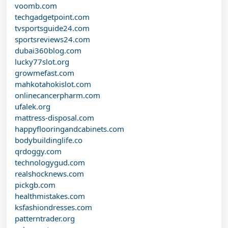
voomb.com
techgadgetpoint.com
tvsportsguide24.com
sportsreviews24.com
dubai360blog.com
lucky77slot.org
growmefast.com
mahkotahokislot.com
onlinecancerpharm.com
ufalek.org
mattress-disposal.com
happyflooringandcabinets.com
bodybuildinglife.co
qrdoggy.com
technologygud.com
realshocknews.com
pickgb.com
healthmistakes.com
ksfashiondresses.com
patterntrader.org