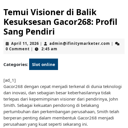
Temui Visioner di Balik
Kesuksesan Gacor268: Profil
Sang Pendiri
April
admin@i
April 11, 2026
admin@ifinitymarketer.com
|
|
11,
0 Comment
2:45 am
|
2026
Categories:
Slot online
[ad_1]
Gacor268 dengan cepat menjadi terkenal di dunia teknologi
dan inovasi, dan sebagian besar keberhasilannya tidak
terlepas dari kepemimpinan visioner dari pendirinya, John
Smith. Sebagai kekuatan pendorong di belakang
pertumbuhan dan perkembangan perusahaan, Smith telah
berperan penting dalam membentuk Gacor268 menjadi
perusahaan yang kuat seperti sekarang ini.