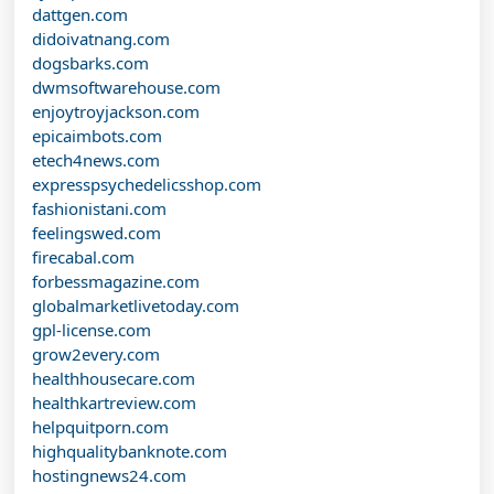
dattgen.com
didoivatnang.com
dogsbarks.com
dwmsoftwarehouse.com
enjoytroyjackson.com
epicaimbots.com
etech4news.com
expresspsychedelicsshop.com
fashionistani.com
feelingswed.com
firecabal.com
forbessmagazine.com
globalmarketlivetoday.com
gpl-license.com
grow2every.com
healthhousecare.com
healthkartreview.com
helpquitporn.com
highqualitybanknote.com
hostingnews24.com