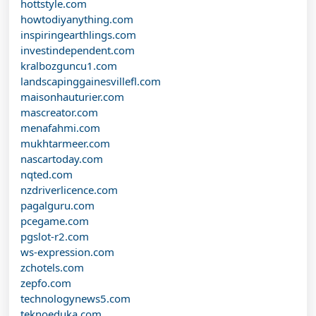
hottstyle.com
howtodiyanything.com
inspiringearthlings.com
investindependent.com
kralbozguncu1.com
landscapinggainesvillefl.com
maisonhauturier.com
mascreator.com
menafahmi.com
mukhtarmeer.com
nascartoday.com
nqted.com
nzdriverlicence.com
pagalguru.com
pcegame.com
pgslot-r2.com
ws-expression.com
zchotels.com
zepfo.com
technologynews5.com
teknoeduka.com