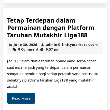
Inovasi
Kecantikan
Tetap Terdepan dalam
Permainan dengan Platform
Tetap
Taruhan Mutakhir Liga188
Terdep
June
admin
June 30, 2026
admin@ifinitymarketer.com
|
dalam
30,
0 Comment
6:57 pm
|
2026
Permai
[ad_1] Dalam dunia taruhan online yang serba cepat
denga
saat ini, menjadi yang terdepan dalam permainan
Platfo
sangatlah penting bagi setiap petaruh yang serius. Itu
Taruha
sebabnya platform taruhan Liga188 yang mutakhir
Mutakh
adalah
Liga18
Read
Read More
More