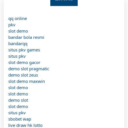
qq online
pkv
slot demo
bandar bola resmi
bandarqq
situs pkv games
situs pkv
slot demo gacor
demo slot pragmatic
demo slot zeus
slot demo maxwin
slot demo
slot demo
demo slot
slot demo
situs pkv
sbobet wap
live draw hk lotto