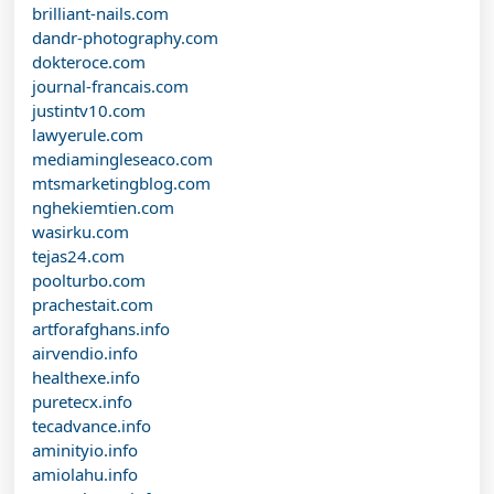
brilliant-nails.com
dandr-photography.com
dokteroce.com
journal-francais.com
justintv10.com
lawyerule.com
mediamingleseaco.com
mtsmarketingblog.com
nghekiemtien.com
wasirku.com
tejas24.com
poolturbo.com
prachestait.com
artforafghans.info
airvendio.info
healthexe.info
puretecx.info
tecadvance.info
aminityio.info
amiolahu.info