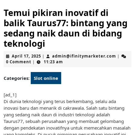
Temui pikiran inovatif di
balik Taurus77: bintang yang
sedang naik daun di bidang
teknologi
April
admin@i
April 17, 2025
admin@ifinitymarketer.com
|
|
17,
0 Comment
11:23 am
|
2025
Categories:
Slot online
[ad_1]
Di dunia teknologi yang terus berkembang, selalu ada
inovasi baru dan menarik di cakrawala. Salah satu bintang
yang sedang naik daun di industri teknologi adalah
Taurus77, sebuah perusahaan yang membuat gelombang
dengan pendekatan inovatifnya untuk memecahkan masalah
yang kompleks. Di pucuk pimpinan perusahaan inovatif ini