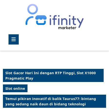
Skip
to
content
Skip
to
content
Open
Button
Slot Gacor Hari Ini dengan RTP Tinggi, Slot X1000
Pragmatic Play
Slot online
Temui pikiran inovatif di balik Taurus77: bintang
yang sedang naik daun di bidang teknologi