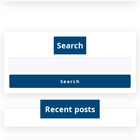
Search
Search
Recent posts