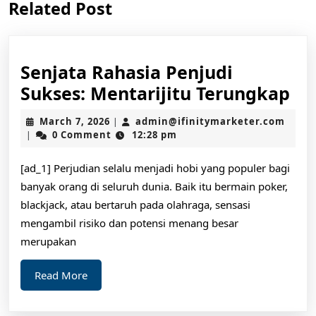
Related Post
post:
post:
Senjata Rahasia Penjudi
Se
Sukses: Mentarijitu Terungkap
Ra
March
admin
March 7, 2026
admin@ifinitymarketer.com
|
Pe
7,
0 Comment
12:28 pm
|
2026
Su
[ad_1] Perjudian selalu menjadi hobi yang populer bagi
Me
banyak orang di seluruh dunia. Baik itu bermain poker,
Te
blackjack, atau bertaruh pada olahraga, sensasi
mengambil risiko dan potensi menang besar
merupakan
Read
Read More
More