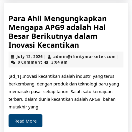
Para Ahli Mengungkapkan
Mengapa APG9 adalah Hal
Besar Berikutnya dalam
Para
Inovasi Kecantikan
Ahli
July
admin@
July 12, 2026
admin@ifinitymarketer.com
|
|
Mengungkapk
12,
0 Comment
3:04 am
2026
Mengapa
[ad_1] Inovasi kecantikan adalah industri yang terus
APG9
berkembang, dengan produk dan teknologi baru yang
adalah
memasuki pasar setiap tahun. Salah satu kemajuan
Hal
terbaru dalam dunia kecantikan adalah APG9, bahan
Besar
mutakhir yang
Berikutnya
Read
Read More
dalam
More