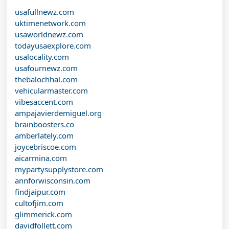
usafullnewz.com
uktimenetwork.com
usaworldnewz.com
todayusaexplore.com
usalocality.com
usafournewz.com
thebalochhal.com
vehicularmaster.com
vibesaccent.com
ampajavierdemiguel.org
brainboosters.co
amberlately.com
joycebriscoe.com
aicarmina.com
mypartysupplystore.com
annforwisconsin.com
findjaipur.com
cultofjim.com
glimmerick.com
davidfollett.com