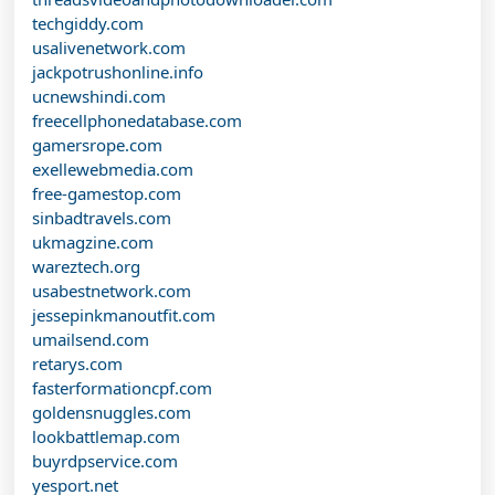
techgiddy.com
usalivenetwork.com
jackpotrushonline.info
ucnewshindi.com
freecellphonedatabase.com
gamersrope.com
exellewebmedia.com
free-gamestop.com
sinbadtravels.com
ukmagzine.com
wareztech.org
usabestnetwork.com
jessepinkmanoutfit.com
umailsend.com
retarys.com
fasterformationcpf.com
goldensnuggles.com
lookbattlemap.com
buyrdpservice.com
yesport.net