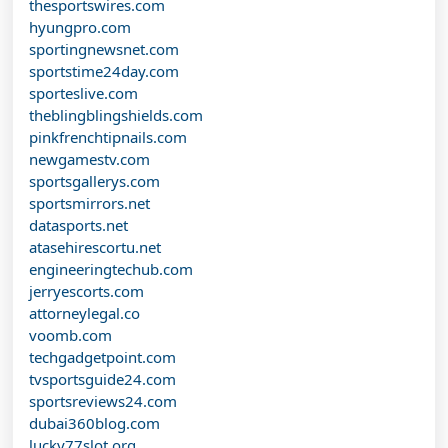
thesportswires.com
hyungpro.com
sportingnewsnet.com
sportstime24day.com
sporteslive.com
theblingblingshields.com
pinkfrenchtipnails.com
newgamestv.com
sportsgallerys.com
sportsmirrors.net
datasports.net
atasehirescortu.net
engineeringtechub.com
jerryescorts.com
attorneylegal.co
voomb.com
techgadgetpoint.com
tvsportsguide24.com
sportsreviews24.com
dubai360blog.com
lucky77slot.org