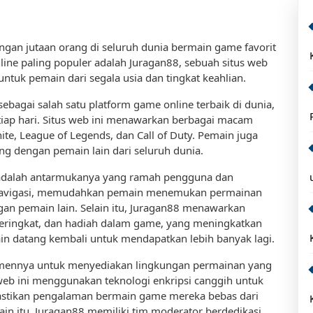
ngan jutaan orang di seluruh dunia bermain game favorit
line paling populer adalah Juragan88, sebuah situs web
uk pemain dari segala usia dan tingkat keahlian.
bagai salah satu platform game online terbaik di dunia,
iap hari. Situs web ini menawarkan berbagai macam
ite, League of Legends, dan Call of Duty. Pemain juga
ng dengan pemain lain dari seluruh dunia.
8 adalah antarmukanya yang ramah pengguna dan
 dinavigasi, memudahkan pemain menemukan permainan
an pemain lain. Selain itu, Juragan88 menawarkan
 peringkat, dan hadiah dalam game, yang meningkatkan
datang kembali untuk mendapatkan lebih banyak lagi.
itmennya untuk menyediakan lingkungan permainan yang
web ini menggunakan teknologi enkripsi canggih untuk
astikan pengalaman bermain game mereka bebas dari
in itu, Juragan88 memiliki tim moderator berdedikasi