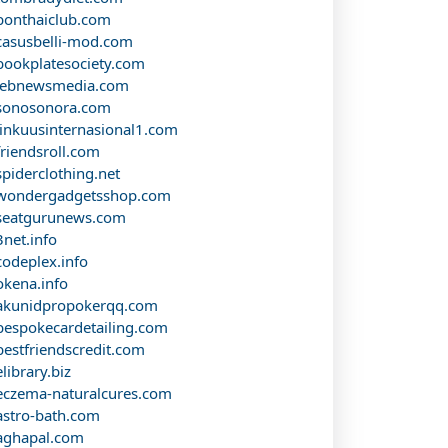
bonthaiclub.com
casusbelli-mod.com
bookplatesociety.com
lebnewsmedia.com
sonosonora.com
linkuusinternasional1.com
friendsroll.com
spiderclothing.net
wondergadgetsshop.com
seatgurunews.com
3net.info
codeplex.info
okena.info
akunidpropokerqq.com
bespokecardetailing.com
bestfriendscredit.com
elibrary.biz
eczema-naturalcures.com
astro-bath.com
aghapal.com