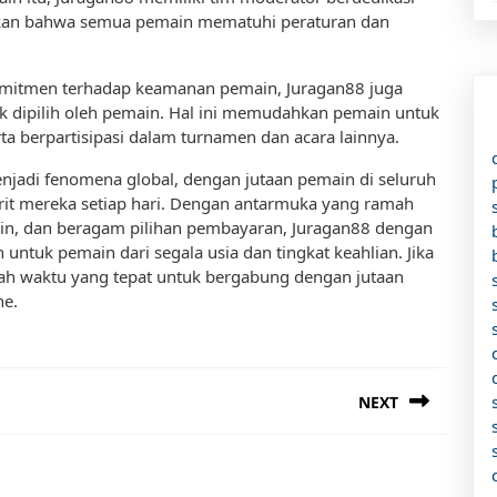
kan bahwa semua pemain mematuhi peraturan dan
mitmen terhadap keamanan pemain, Juragan88 juga
 dipilih oleh pemain. Hal ini memudahkan pemain untuk
a berpartisipasi dalam turnamen dan acara lainnya.
njadi fenomena global, dengan jutaan pemain di seluruh
it mereka setiap hari. Dengan antarmuka yang ramah
n, dan beragam pilihan pembayaran, Juragan88 dengan
 untuk pemain dari segala usia dan tingkat keahlian. Jika
h waktu yang tepat untuk bergabung dengan jutaan
ne.
NEXT
Next
post: