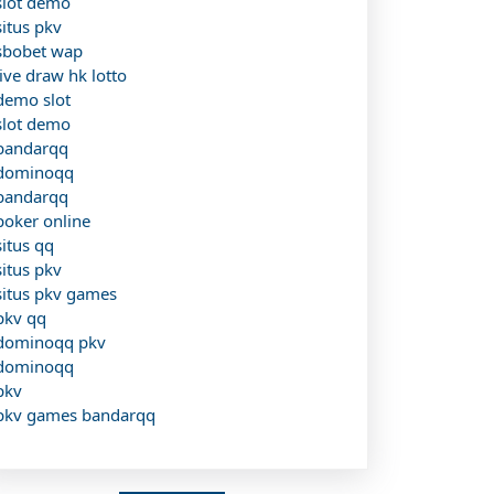
slot demo
situs pkv
sbobet wap
live draw hk lotto
demo slot
slot demo
bandarqq
dominoqq
bandarqq
poker online
situs qq
situs pkv
situs pkv games
pkv qq
dominoqq pkv
dominoqq
pkv
pkv games bandarqq