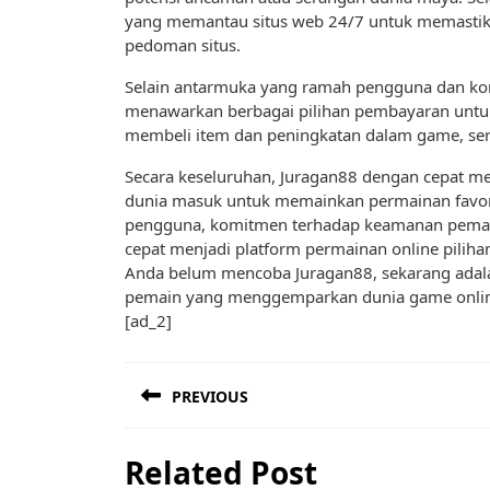
yang memantau situs web 24/7 untuk memasti
pedoman situs.
Selain antarmuka yang ramah pengguna dan ko
menawarkan berbagai pilihan pembayaran untuk
membeli item dan peningkatan dalam game, sert
Secara keseluruhan, Juragan88 dengan cepat me
dunia masuk untuk memainkan permainan favor
pengguna, komitmen terhadap keamanan pemai
cepat menjadi platform permainan online pilihan
Anda belum mencoba Juragan88, sekarang adala
pemain yang menggemparkan dunia game onli
[ad_2]
Post
PREVIOUS
navigation
Previous
Related Post
post: