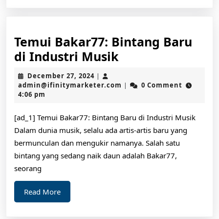
Temui Bakar77: Bintang Baru
Temui
di Industri Musik
Bakar77:
December
December 27, 2024
|
Bintang
27,
admin@ifinitymarketer.c
admin@ifinitymarketer.com
0 Comment
|
2024
4:06 pm
Baru
di
[ad_1] Temui Bakar77: Bintang Baru di Industri Musik
Industri
Dalam dunia musik, selalu ada artis-artis baru yang
Musik
bermunculan dan mengukir namanya. Salah satu
bintang yang sedang naik daun adalah Bakar77,
seorang
Read
Read More
More