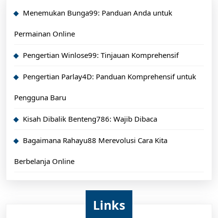
Menemukan Bunga99: Panduan Anda untuk
Permainan Online
Pengertian Winlose99: Tinjauan Komprehensif
Pengertian Parlay4D: Panduan Komprehensif untuk
Pengguna Baru
Kisah Dibalik Benteng786: Wajib Dibaca
Bagaimana Rahayu88 Merevolusi Cara Kita
Berbelanja Online
Links