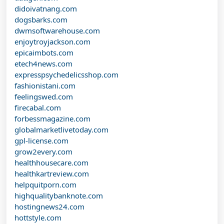
didoivatnang.com
dogsbarks.com
dwmsoftwarehouse.com
enjoytroyjackson.com
epicaimbots.com
etech4news.com
expresspsychedelicsshop.com
fashionistani.com
feelingswed.com
firecabal.com
forbessmagazine.com
globalmarketlivetoday.com
gpl-license.com
grow2every.com
healthhousecare.com
healthkartreview.com
helpquitporn.com
highqualitybanknote.com
hostingnews24.com
hottstyle.com