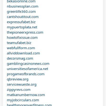
bekasionline.com
nbusinessplan.com
greenlife360.com
cantshoutitout.com
expressufabet.biz
mypuertoplata.net
thepioneerxpress.com
howtofixissue.com
teamufabet.biz
webfullform.com
allviddownload.com
decorsmag.com
gamblingcasinonews.com
universitiesofamerica.net
progameofbrands.com
qbreview.org
servicewueste.org
zippyrevs.com
matkanumbernow.com
myjobcirculars.com
healthmoreoverfitness.com