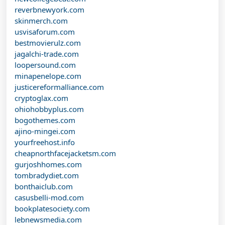
reverbnewyork.com
skinmerch.com
usvisaforum.com
bestmovierulz.com
jagalchi-trade.com
loopersound.com
minapenelope.com
justicereformalliance.com
cryptoglax.com
ohiohobbyplus.com
bogothemes.com
ajino-mingei.com
yourfreehost.info
cheapnorthfacejacketsm.com
gurjoshhomes.com
tombradydiet.com
bonthaiclub.com
casusbelli-mod.com
bookplatesociety.com
lebnewsmedia.com