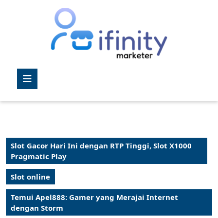
Skip
to
content
Skip
to
content
Open
Button
Slot Gacor Hari Ini dengan RTP Tinggi, Slot X1000
Pragmatic Play
Slot online
Temui Apel888: Gamer yang Merajai Internet
dengan Storm