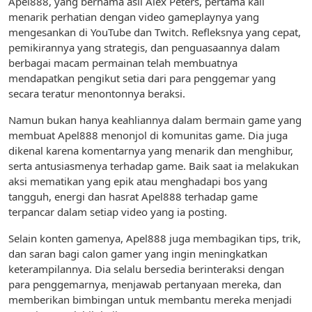
Apel888, yang bernama asli Alex Peters, pertama kali
menarik perhatian dengan video gameplaynya yang
mengesankan di YouTube dan Twitch. Refleksnya yang cepat,
pemikirannya yang strategis, dan penguasaannya dalam
berbagai macam permainan telah membuatnya
mendapatkan pengikut setia dari para penggemar yang
secara teratur menontonnya beraksi.
Namun bukan hanya keahliannya dalam bermain game yang
membuat Apel888 menonjol di komunitas game. Dia juga
dikenal karena komentarnya yang menarik dan menghibur,
serta antusiasmenya terhadap game. Baik saat ia melakukan
aksi mematikan yang epik atau menghadapi bos yang
tangguh, energi dan hasrat Apel888 terhadap game
terpancar dalam setiap video yang ia posting.
Selain konten gamenya, Apel888 juga membagikan tips, trik,
dan saran bagi calon gamer yang ingin meningkatkan
keterampilannya. Dia selalu bersedia berinteraksi dengan
para penggemarnya, menjawab pertanyaan mereka, dan
memberikan bimbingan untuk membantu mereka menjadi