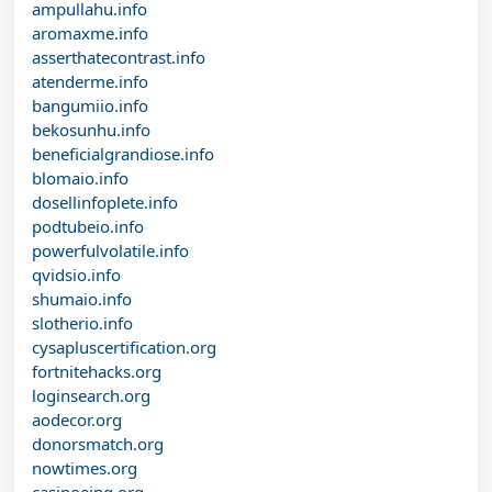
ampullahu.info
aromaxme.info
asserthatecontrast.info
atenderme.info
bangumiio.info
bekosunhu.info
beneficialgrandiose.info
blomaio.info
dosellinfoplete.info
podtubeio.info
powerfulvolatile.info
qvidsio.info
shumaio.info
slotherio.info
cysapluscertification.org
fortnitehacks.org
loginsearch.org
aodecor.org
donorsmatch.org
nowtimes.org
casinoeing.org