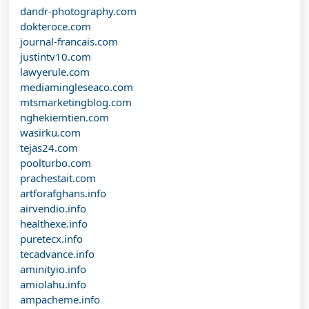
dandr-photography.com
dokteroce.com
journal-francais.com
justintv10.com
lawyerule.com
mediamingleseaco.com
mtsmarketingblog.com
nghekiemtien.com
wasirku.com
tejas24.com
poolturbo.com
prachestait.com
artforafghans.info
airvendio.info
healthexe.info
puretecx.info
tecadvance.info
aminityio.info
amiolahu.info
ampacheme.info