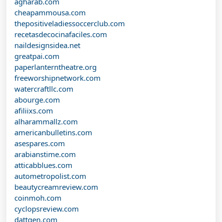
agharab.com
cheapammousa.com
thepositiveladiessoccerclub.com
recetasdecocinafaciles.com
naildesignsidea.net
greatpai.com
paperlanterntheatre.org
freeworshipnetwork.com
watercraftllc.com
abourge.com
afiliixs.com
alharammallz.com
americanbulletins.com
asespares.com
arabianstime.com
atticabblues.com
autometropolist.com
beautycreamreview.com
coinmoh.com
cyclopsreview.com
dattgen.com