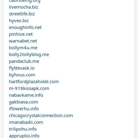
livemocha.biz
streetlife.biz
hyves.biz
enoughinfo.net
pinhive.net
warnabet.net
bollym4u.me
bolly2tollyblog.me
pandaclub.me
flyttevask.io
byhous.com
hartfordplazahotel.com
m-918kissapk.com
nabavkame.info
gakbiasa.com
iflowerhu.info
chicagocrystalconnection.com
imanabadii.com
trilipohu.info
appruptio.info