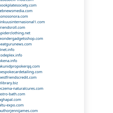
bookplatesociety.com
lebnewsmedia.com
sonosonora.com
linkuusinternasional1.com
friendsroll.com
spiderclothing.net
wondergadgetsshop.com
seatgurunews.com
3net.info
codeplex.info
okena.info
akunidpropokerqq.com
bespokecardetailing.com
bestfriendscredit.com
elibrary.biz
eczema-naturalcures.com
astro-bath.com
aghapal.com
altu-expo.com
authorjennijames.com