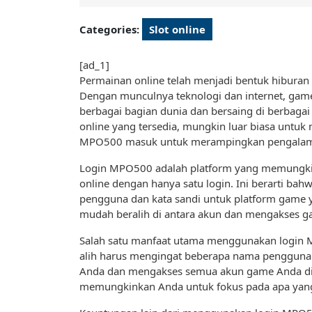
17,
2025
Categories:
Slot online
[ad_1]
Permainan online telah menjadi bentuk hiburan 
Dengan munculnya teknologi dan internet, game
berbagai bagian dunia dan bersaing di berbag
online yang tersedia, mungkin luar biasa untuk 
MPO500 masuk untuk merampingkan pengalama
Login MPO500 adalah platform yang memungk
online dengan hanya satu login. Ini berarti ba
pengguna dan kata sandi untuk platform game
mudah beralih di antara akun dan mengakses ga
Salah satu manfaat utama menggunakan login 
alih harus mengingat beberapa nama pengguna
Anda dan mengakses semua akun game Anda di 
memungkinkan Anda untuk fokus pada apa yang