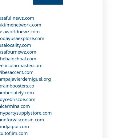
et88
ntuk
usafullnewz.com
uktimenetwork.com
usaworldnewz.com
todayusaexplore.com
usalocality.com
usafournewz.com
thebalochhal.com
vehicularmaster.com
vibesaccent.com
ampajavierdemiguel.org
brainboosters.co
amberlately.com
joycebriscoe.com
aicarmina.com
mypartysupplystore.com
annforwisconsin.com
findjaipur.com
cultofjim.com