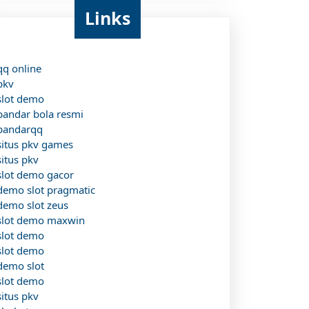
Links
qq online
pkv
slot demo
bandar bola resmi
bandarqq
situs pkv games
situs pkv
slot demo gacor
demo slot pragmatic
demo slot zeus
slot demo maxwin
slot demo
slot demo
demo slot
slot demo
situs pkv