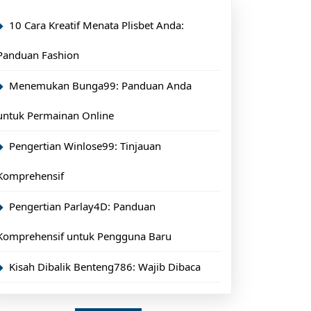
10 Cara Kreatif Menata Plisbet Anda:
Panduan Fashion
Menemukan Bunga99: Panduan Anda
untuk Permainan Online
Pengertian Winlose99: Tinjauan
Komprehensif
Pengertian Parlay4D: Panduan
Komprehensif untuk Pengguna Baru
Kisah Dibalik Benteng786: Wajib Dibaca