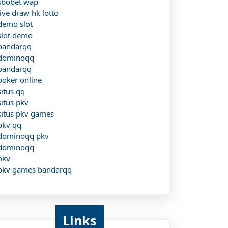
sbobet wap
live draw hk lotto
demo slot
slot demo
bandarqq
dominoqq
bandarqq
poker online
situs qq
situs pkv
situs pkv games
pkv qq
dominoqq pkv
dominoqq
pkv
pkv games bandarqq
ana
Links