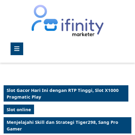
Skip
to
content
Skip
to
content
Open
Button
Slot Gacor Hari Ini dengan RTP Tinggi, Slot X1000
Pragmatic Play
Slot online
Menjelajahi Skill dan Strategi Tiger298, Sang Pro
Gamer