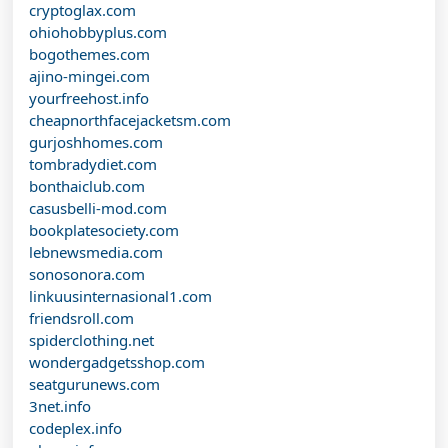
cryptoglax.com
ohiohobbyplus.com
bogothemes.com
ajino-mingei.com
yourfreehost.info
cheapnorthfacejacketsm.com
gurjoshhomes.com
tombradydiet.com
bonthaiclub.com
casusbelli-mod.com
bookplatesociety.com
lebnewsmedia.com
sonosonora.com
linkuusinternasional1.com
friendsroll.com
spiderclothing.net
wondergadgetsshop.com
seatgurunews.com
3net.info
codeplex.info