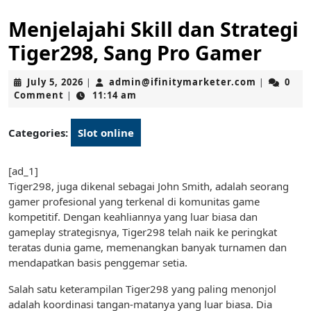
Menjelajahi Skill dan Strategi
Tiger298, Sang Pro Gamer
July
admin@ifi
July 5, 2026
admin@ifinitymarketer.com
0
|
|
5,
Comment
11:14 am
|
2026
Categories:
Slot online
[ad_1]
Tiger298, juga dikenal sebagai John Smith, adalah seorang
gamer profesional yang terkenal di komunitas game
kompetitif. Dengan keahliannya yang luar biasa dan
gameplay strategisnya, Tiger298 telah naik ke peringkat
teratas dunia game, memenangkan banyak turnamen dan
mendapatkan basis penggemar setia.
Salah satu keterampilan Tiger298 yang paling menonjol
adalah koordinasi tangan-matanya yang luar biasa. Dia