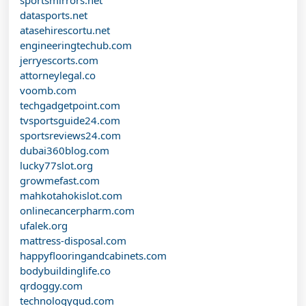
datasports.net
atasehirescortu.net
engineeringtechub.com
jerryescorts.com
attorneylegal.co
voomb.com
techgadgetpoint.com
tvsportsguide24.com
sportsreviews24.com
dubai360blog.com
lucky77slot.org
growmefast.com
mahkotahokislot.com
onlinecancerpharm.com
ufalek.org
mattress-disposal.com
happyflooringandcabinets.com
bodybuildinglife.co
qrdoggy.com
technologygud.com