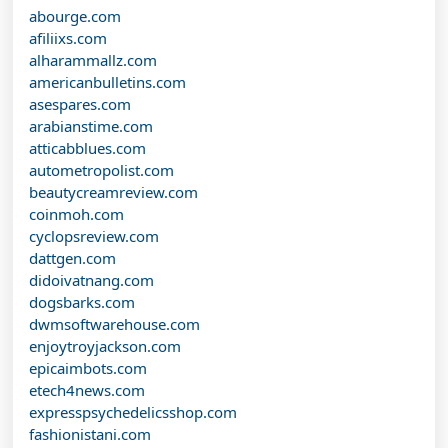
abourge.com
afiliixs.com
alharammallz.com
americanbulletins.com
asespares.com
arabianstime.com
atticabblues.com
autometropolist.com
beautycreamreview.com
coinmoh.com
cyclopsreview.com
dattgen.com
didoivatnang.com
dogsbarks.com
dwmsoftwarehouse.com
enjoytroyjackson.com
epicaimbots.com
etech4news.com
expresspsychedelicsshop.com
fashionistani.com