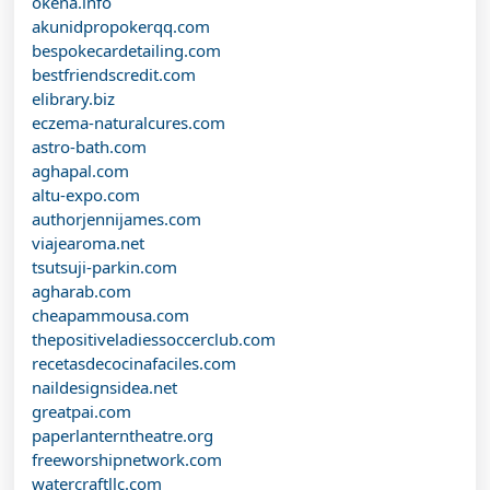
okena.info
akunidpropokerqq.com
bespokecardetailing.com
bestfriendscredit.com
elibrary.biz
eczema-naturalcures.com
astro-bath.com
aghapal.com
altu-expo.com
authorjennijames.com
viajearoma.net
tsutsuji-parkin.com
agharab.com
cheapammousa.com
thepositiveladiessoccerclub.com
recetasdecocinafaciles.com
naildesignsidea.net
greatpai.com
paperlanterntheatre.org
freeworshipnetwork.com
watercraftllc.com