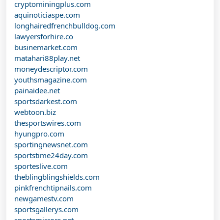
cryptominingplus.com
aquinoticiaspe.com
longhairedfrenchbulldog.com
lawyersforhire.co
businemarket.com
matahari88play.net
moneydescriptor.com
youthsmagazine.com
painaidee.net
sportsdarkest.com
webtoon.biz
thesportswires.com
hyungpro.com
sportingnewsnet.com
sportstime24day.com
sporteslive.com
theblingblingshields.com
pinkfrenchtipnails.com
newgamestv.com
sportsgallerys.com
sportsmirrors.net