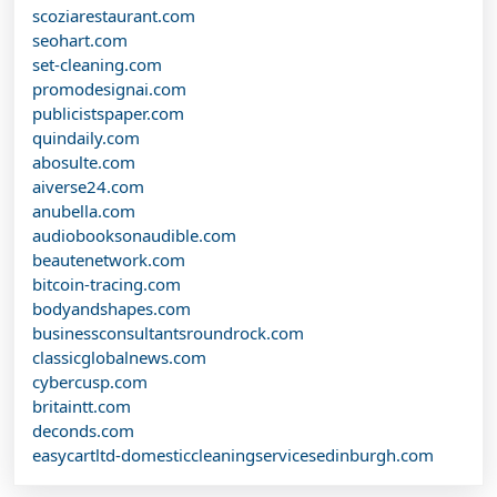
scoziarestaurant.com
seohart.com
set-cleaning.com
promodesignai.com
publicistspaper.com
quindaily.com
abosulte.com
aiverse24.com
anubella.com
audiobooksonaudible.com
beautenetwork.com
bitcoin-tracing.com
bodyandshapes.com
businessconsultantsroundrock.com
classicglobalnews.com
cybercusp.com
britaintt.com
deconds.com
easycartltd-domesticcleaningservicesedinburgh.com