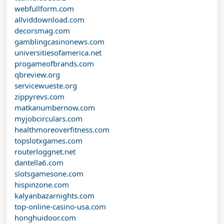
webfullform.com
allviddownload.com
decorsmag.com
gamblingcasinonews.com
universitiesofamerica.net
progameofbrands.com
qbreview.org
servicewueste.org
zippyrevs.com
matkanumbernow.com
myjobcirculars.com
healthmoreoverfitness.com
topslotxgames.com
routerloggnet.net
dantella6.com
slotsgamesone.com
hispinzone.com
kalyanbazarnights.com
top-online-casino-usa.com
honghuidoor.com