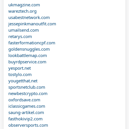
ukmagzine.com
wareztech.org
usabestnetwork.com
jessepinkmanoutfit.com
umailsend.com
retarys.com
fasterformationcpf.com
goldensnuggles.com
lookbattlemap.com
buyrdpservice.com
yesport.net
tostylo.com
yougetthat.net
sportsnetclub.com
newbestcrypto.com
oxfordsave.com
iclassicgames.com
saung-artikel.com
fasthokivip2.com
observersports.com