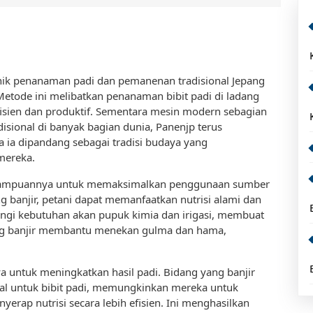
eknik penanaman padi dan pemanenan tradisional Jepang
Metode ini melibatkan penanaman bibit padi di ladang
isien dan produktif. Sementara mesin modern sebagian
isional di banyak bagian dunia, Panenjp terus
a ia dipandang sebagai tradisi budaya yang
mereka.
emampuannya untuk memaksimalkan penggunaan sumber
 banjir, petani dapat memanfaatkan nutrisi alami dan
angi kebutuhan akan pupuk kimia dan irigasi, membuat
dang banjir membantu menekan gulma dan hama,
 untuk meningkatkan hasil padi. Bidang yang banjir
l untuk bibit padi, memungkinkan mereka untuk
rap nutrisi secara lebih efisien. Ini menghasilkan