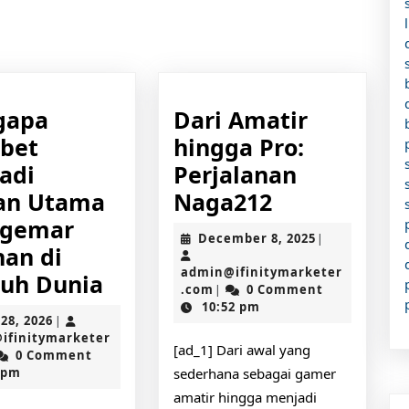
Next
post:
gapa
Dari Amatir
bet
hingga Pro:
adi
Perjalanan
Dari
han Utama
Naga212
Amatir
ggemar
December
December 8, 2025
|
hingga
han di
8,
admin@ifinitymarketer
2025
Mengapa
Pro:
ruh Dunia
admin@ifinitymarketer.com
.com
0 Comment
|
Kangbet
Perjalanan
10:52 pm
June
28, 2026
|
Menjadi
Naga212
28,
ifinitymarketer
[ad_1] Dari awal yang
min@ifinitymarketer.com
2026
0 Comment
Pilihan
 pm
sederhana sebagai gamer
Utama
amatir hingga menjadi