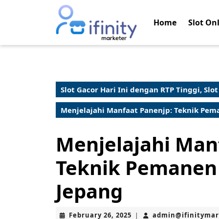
Skip
to
Home
Slot On
content
Skip
to
content
Slot Gacor Hari Ini dengan RTP Tinggi, Slo
Menjelajahi Manfaat Panenjp: Teknik Pema
Menjelajahi Man
Teknik Pemanen 
Jepang
February
February 26, 2025
admin@ifinityma
|