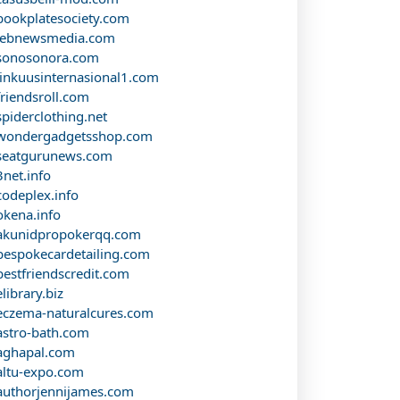
bookplatesociety.com
lebnewsmedia.com
sonosonora.com
linkuusinternasional1.com
friendsroll.com
spiderclothing.net
wondergadgetsshop.com
seatgurunews.com
3net.info
codeplex.info
okena.info
akunidpropokerqq.com
bespokecardetailing.com
bestfriendscredit.com
elibrary.biz
eczema-naturalcures.com
astro-bath.com
aghapal.com
altu-expo.com
authorjennijames.com