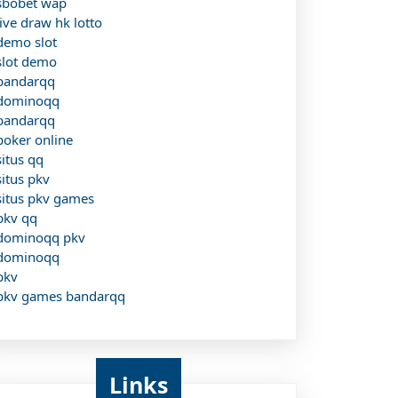
sbobet wap
live draw hk lotto
demo slot
slot demo
bandarqq
dominoqq
bandarqq
poker online
situs qq
situs pkv
situs pkv games
pkv qq
dominoqq pkv
dominoqq
pkv
pkv games bandarqq
Links