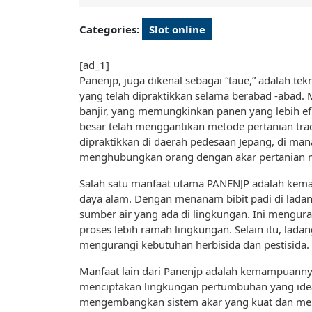
26,
2025
Categories:
Slot online
[ad_1]
Panenjp, juga dikenal sebagai “taue,” adalah t
yang telah dipraktikkan selama berabad -abad. 
banjir, yang memungkinkan panen yang lebih ef
besar telah menggantikan metode pertanian trad
dipraktikkan di daerah pedesaan Jepang, di man
menghubungkan orang dengan akar pertanian 
Salah satu manfaat utama PANENJP adalah k
daya alam. Dengan menanam bibit padi di ladang
sumber air yang ada di lingkungan. Ini mengur
proses lebih ramah lingkungan. Selain itu, la
mengurangi kebutuhan herbisida dan pestisida.
Manfaat lain dari Panenjp adalah kemampuannya
menciptakan lingkungan pertumbuhan yang idea
mengembangkan sistem akar yang kuat dan menye