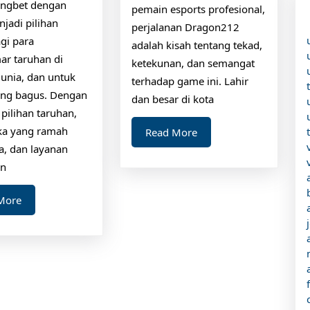
Penggemar
angbet dengan
pemain esports profesional,
jadi pilihan
Taruhan
perjalanan Dragon212
gi para
di
adalah kisah tentang tekad,
r taruhan di
ketekunan, dan semangat
Seluruh
dunia, dan untuk
terhadap game ini. Lahir
Dunia
ang bagus. Dengan
dan besar di kota
pilihan taruhan,
ka yang ramah
Read
Read More
More
, dan layanan
an
Read
More
More