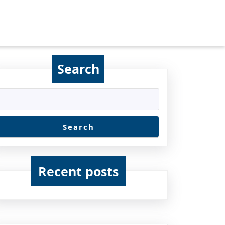
Search
Search
Recent posts