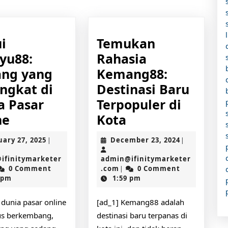
i
Temukan
yu88:
Rahasia
ang yang
Kemang88:
ngkat di
Destinasi Baru
a Pasar
Terpopuler di
Temui
Temukan
ne
Kota
Rahayu88:
Rahasia
February
December
uary 27, 2025
December 23, 2024
|
|
Bintang
Kemang88:
27,
23,
ifinitymarketer
2025
admin@ifinitymarketer
2024
yang
Destinasi
min@ifinitymarketer.com
admin@ifinitymarketer.com
0 Comment
.com
0 Comment
|
Meningkat
Baru
 pm
1:59 pm
di
Terpopuler
 dunia pasar online
[ad_1] Kemang88 adalah
Dunia
di
us berkembang,
destinasi baru terpanas di
Pasar
Kota