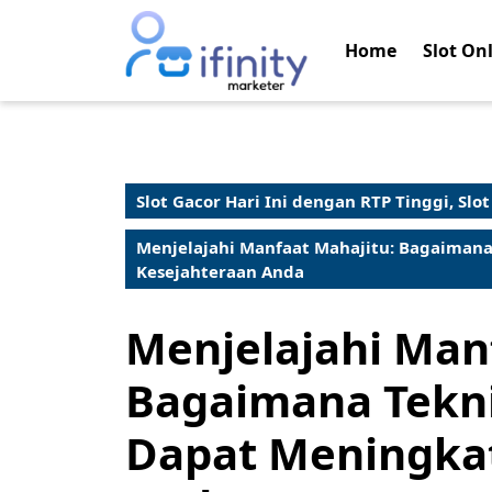
Skip
to
Home
Slot On
content
Skip
to
content
Slot Gacor Hari Ini dengan RTP Tinggi, Slo
Menjelajahi Manfaat Mahajitu: Bagaimana
Kesejahteraan Anda
Menjelajahi Man
Bagaimana Teknik
Dapat Meningka