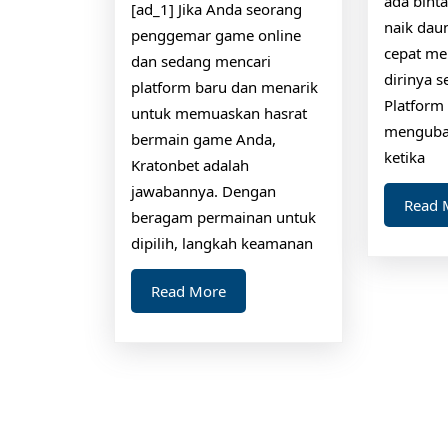
ada bint
[ad_1] Jika Anda seorang
Permainan
naik dau
penggemar game online
Online
cepat m
dan sedang mencari
Terbaik
dirinya s
platform baru dan menarik
Platform 
Anda
untuk memuaskan hasrat
menguba
bermain game Anda,
ketika
Kratonbet adalah
jawabannya. Dengan
Read 
beragam permainan untuk
dipilih, langkah keamanan
Read
Read More
More