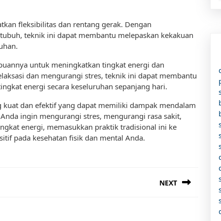
atkan fleksibilitas dan rentang gerak. Dengan
tubuh, teknik ini dapat membantu melepaskan kekakuan
uhan.
uannya untuk meningkatkan tingkat energi dan
aksasi dan mengurangi stres, teknik ini dapat membantu
ingkat energi secara keseluruhan sepanjang hari.
ng kuat dan efektif yang dapat memiliki dampak mendalam
Anda ingin mengurangi stres, mengurangi rasa sakit,
ingkat energi, memasukkan praktik tradisional ini ke
itif pada kesehatan fisik dan mental Anda.
NEXT
Next
post: