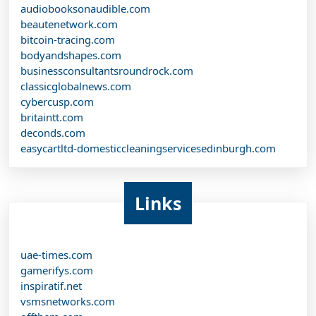
audiobooksonaudible.com
beautenetwork.com
bitcoin-tracing.com
bodyandshapes.com
businessconsultantsroundrock.com
classicglobalnews.com
cybercusp.com
britaintt.com
deconds.com
easycartltd-domesticcleaningservicesedinburgh.com
Links
uae-times.com
gamerifys.com
inspiratif.net
vsmsnetworks.com