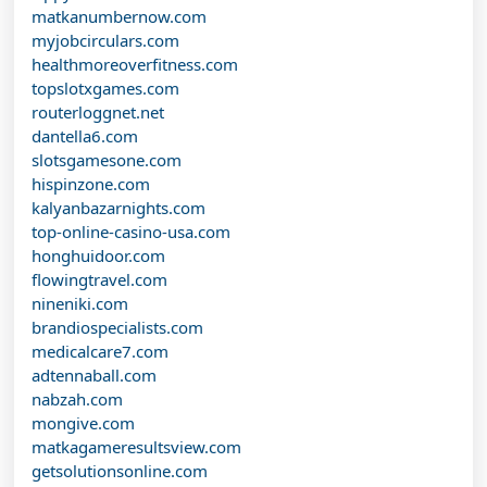
matkanumbernow.com
myjobcirculars.com
healthmoreoverfitness.com
topslotxgames.com
routerloggnet.net
dantella6.com
slotsgamesone.com
hispinzone.com
kalyanbazarnights.com
top-online-casino-usa.com
honghuidoor.com
flowingtravel.com
nineniki.com
brandiospecialists.com
medicalcare7.com
adtennaball.com
nabzah.com
mongive.com
matkagameresultsview.com
getsolutionsonline.com