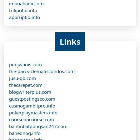
imanabadii.com
trilipohu.info
appruptio.info
Links
punjwanis.com
the-parcs-clematiscondos.com
jusu-gb.com
thecarepet.com
blogwriterplus.com
guestpostingseo.com
casinogambitpro.info
pokerplaymasters.info
courseoncourse.com
bantinbatdongsan247.com
bahednog.info
bahenxgek.info