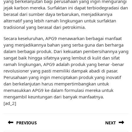
yang berkelanjutan bagi perusahaan yang ingin mengurangi
jejak karbon mereka. Surfaktan ini dapat terbiodegradasi dan
berasal dari sumber daya terbarukan, menjadikannya
alternatif yang lebih ramah lingkungan untuk surfaktan
tradisional yang berasal dari petrokimia.
Secara keseluruhan, APG9 menawarkan berbagai manfaat
yang menjadikannya bahan yang serba guna dan berharga
dalam berbagai produk. Dari kekuatan pembersihannya yang
sangat baik hingga sifatnya yang lembut di kulit dan sifat
ramah lingkungan, APG9 adalah produk yang benar -benar
revolusioner yang pasti memiliki dampak abadi di pasar.
Perusahaan yang ingin menciptakan produk yang inovatif
dan berkelanjutan harus mempertimbangkan untuk
memasukkan APG9 ke dalam formulasi mereka untuk
mengambil keuntungan dari banyak manfaatnya.
[ad_2]
Post
PREVIOUS
NEXT
navigation