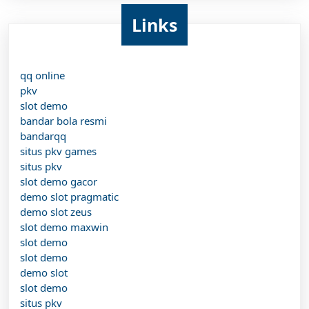
Links
qq online
pkv
slot demo
bandar bola resmi
bandarqq
situs pkv games
situs pkv
slot demo gacor
demo slot pragmatic
demo slot zeus
slot demo maxwin
slot demo
slot demo
demo slot
slot demo
situs pkv