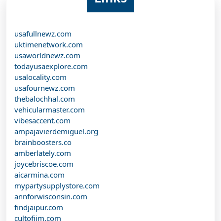
usafullnewz.com
uktimenetwork.com
usaworldnewz.com
todayusaexplore.com
usalocality.com
usafournewz.com
thebalochhal.com
vehicularmaster.com
vibesaccent.com
ampajavierdemiguel.org
brainboosters.co
amberlately.com
joycebriscoe.com
aicarmina.com
mypartysupplystore.com
annforwisconsin.com
findjaipur.com
cultofjim.com