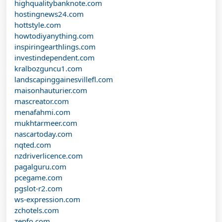
highqualitybanknote.com
hostingnews24.com
hottstyle.com
howtodiyanything.com
inspiringearthlings.com
investindependent.com
kralbozguncu1.com
landscapinggainesvillefl.com
maisonhauturier.com
mascreator.com
menafahmi.com
mukhtarmeer.com
nascartoday.com
nqted.com
nzdriverlicence.com
pagalguru.com
pcegame.com
pgslot-r2.com
ws-expression.com
zchotels.com
zepfo.com