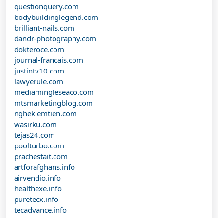
questionquery.com
bodybuildinglegend.com
brilliant-nails.com
dandr-photography.com
dokteroce.com
journal-francais.com
justintv10.com
lawyerule.com
mediamingleseaco.com
mtsmarketingblog.com
nghekiemtien.com
wasirku.com
tejas24.com
poolturbo.com
prachestait.com
artforafghans.info
airvendio.info
healthexe.info
puretecx.info
tecadvance.info