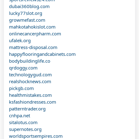
dubai360blog.com
lucky77slot.org
growmefast.com
mahkotahokislot.com
onlinecancerpharm.com
ufalek.org
mattress-disposal.com
happyflooringandcabinets.com
bodybuildinglife.co
qrdoggy.com
technologygud.com
realshocknews.com
pickgb.com
healthmistakes.com
ksfashiondresses.com
patterntrader.org
cnhpa.net
sitalotus.com
supernotes.org
worldsportsempires.com