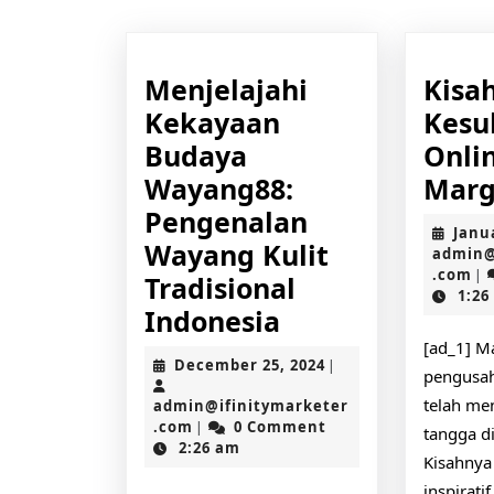
Menjelajahi
Kisah
Kekayaan
Kesu
Budaya
Onli
Wayang88:
Marg
Pengenalan
Janu
Wayang Kulit
admin@
ad
.com
|
Tradisional
1:26
Menjelajahi
Indonesia
Kekayaan
[ad_1] M
December
December 25, 2024
|
pengusah
Budaya
25,
telah me
admin@ifinitymarketer
2024
Wayang88:
admin@ifinitymarketer.com
.com
0 Comment
|
tangga di
Pengenalan
2:26 am
Kisahnya
Wayang
inspirati