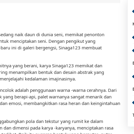
sedang naik daun di dunia seni, memikat penonton
ntuk menciptakan seni. Dengan pengikut yang
baru ini di galeri bergengsi, Sinaga123 membuat
itnya yang berani, karya Sinaga123 memikat dan
ing menampilkan bentuk dan desain abstrak yang
enjelajahi kedalaman imajinasinya.
encolok adalah penggunaan warna -warna cerahnya. Dari
k yang berapi-api, palet warnanya sangat menarik dan
i dan emosi, membangkitkan rasa heran dan keingintahuan
gabungkan pola dan tekstur yang rumit ke dalam
an dan dimensi pada karya -karyanya, menciptakan rasa