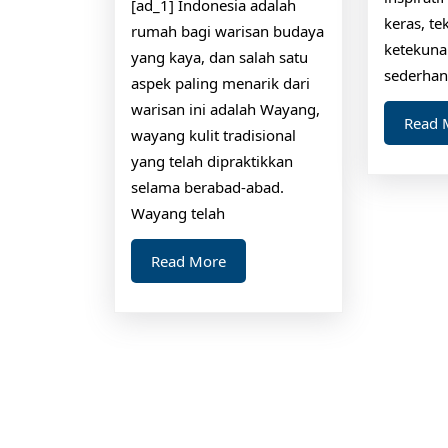
[ad_1] Indonesia adalah
Kulit
keras, te
rumah bagi warisan budaya
Tradisional
ketekuna
yang kaya, dan salah satu
Indonesia
sederhana
aspek paling menarik dari
warisan ini adalah Wayang,
Read 
wayang kulit tradisional
yang telah dipraktikkan
selama berabad-abad.
Wayang telah
Read
Read More
More