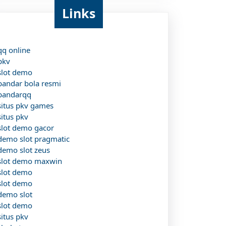
Links
qq online
pkv
slot demo
bandar bola resmi
bandarqq
situs pkv games
situs pkv
slot demo gacor
demo slot pragmatic
demo slot zeus
slot demo maxwin
slot demo
slot demo
demo slot
slot demo
situs pkv