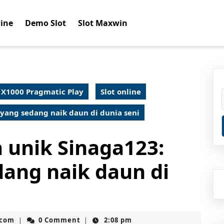
line
Demo Slot
Slot Maxwin
t X1000 Pragmatic Play
Slot online
 yang sedang naik daun di dunia seni
 unik Sinaga123:
dang naik daun di
admin@ifinitymarketer.com
.com
0 Comment
2:08 pm
|
|