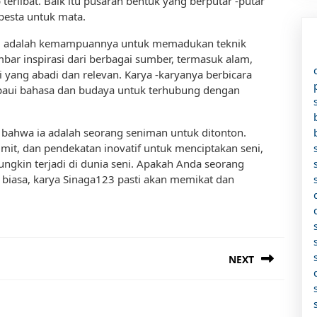
erlibat. Baik itu pusaran bentuk yang berputar -putar
pesta untuk mata.
3 adalah kemampuannya untuk memadukan teknik
ar inspirasi dari berbagai sumber, termasuk alam,
 yang abadi dan relevan. Karya -karyanya berbicara
paui bahasa dan budaya untuk terhubung dengan
s bahwa ia adalah seorang seniman untuk ditonton.
it, dan pendekatan inovatif untuk menciptakan seni,
gkin terjadi di dunia seni. Apakah Anda seorang
iasa, karya Sinaga123 pasti akan memikat dan
NEXT
Next
post: