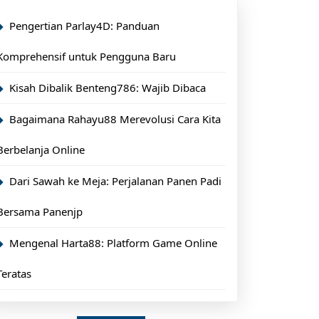
Pengertian Parlay4D: Panduan
Komprehensif untuk Pengguna Baru
Kisah Dibalik Benteng786: Wajib Dibaca
Bagaimana Rahayu88 Merevolusi Cara Kita
Berbelanja Online
Dari Sawah ke Meja: Perjalanan Panen Padi
Bersama Panenjp
Mengenal Harta88: Platform Game Online
Teratas