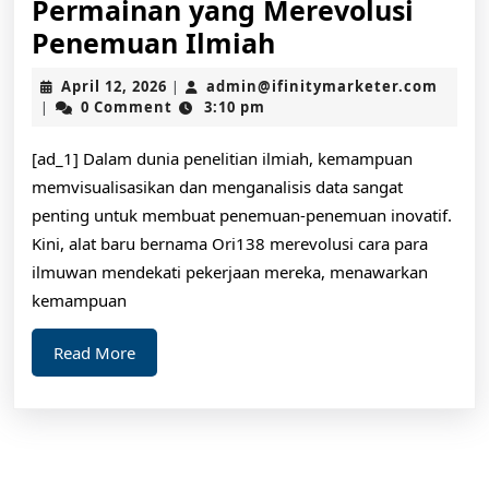
Permainan yang Merevolusi
Ori138:
Penemuan Ilmiah
Alat
April
admin
April 12, 2026
admin@ifinitymarketer.com
|
Pengubah
12,
0 Comment
3:10 pm
|
2026
Permainan
[ad_1] Dalam dunia penelitian ilmiah, kemampuan
yang
memvisualisasikan dan menganalisis data sangat
Merevolusi
penting untuk membuat penemuan-penemuan inovatif.
Penemuan
Kini, alat baru bernama Ori138 merevolusi cara para
Ilmiah
ilmuwan mendekati pekerjaan mereka, menawarkan
kemampuan
Read
Read More
More