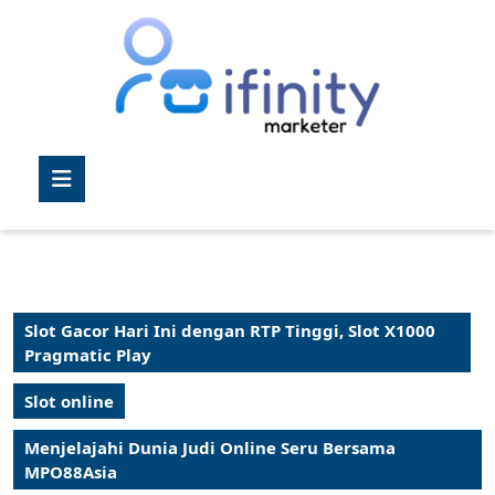
Skip
to
content
Skip
to
content
Open
Button
Slot Gacor Hari Ini dengan RTP Tinggi, Slot X1000
Pragmatic Play
Slot online
Menjelajahi Dunia Judi Online Seru Bersama
MPO88Asia