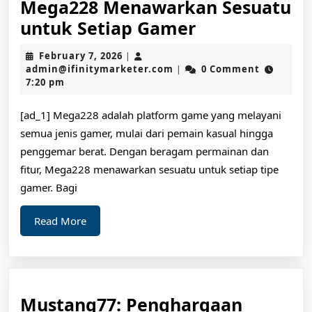
Mega228 Menawarkan Sesuatu
Dari
untuk Setiap Gamer
Santai
February
February 7, 2026
|
hingga
7,
admin@ifinitymarketer.c
admin@ifinitymarketer.com
0 Comment
|
2026
7:20 pm
Kasar:
Mega228
[ad_1] Mega228 adalah platform game yang melayani
Menawarkan
semua jenis gamer, mulai dari pemain kasual hingga
Sesuatu
penggemar berat. Dengan beragam permainan dan
untuk
fitur, Mega228 menawarkan sesuatu untuk setiap tipe
gamer. Bagi
Setiap
Gamer
Read
Read More
More
Mustang77: Penghargaan