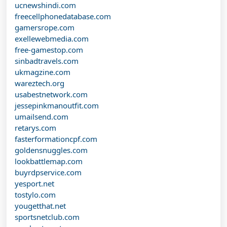
ucnewshindi.com
freecellphonedatabase.com
gamersrope.com
exellewebmedia.com
free-gamestop.com
sinbadtravels.com
ukmagzine.com
wareztech.org
usabestnetwork.com
jessepinkmanoutfit.com
umailsend.com
retarys.com
fasterformationcpf.com
goldensnuggles.com
lookbattlemap.com
buyrdpservice.com
yesport.net
tostylo.com
yougetthat.net
sportsnetclub.com