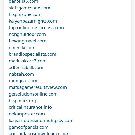
dantella6.com
slotsgamesone.com
hispinzone.com
kalyanbazarnights.com
top-online-casino-usa.com
honghuidoor.com
flowingtravel.com
nineniki.com
brandiospecialists.com
medicalcare7.com
adtennaball.com
nabzah.com
mongive.com
matkagameresultsview.com
getsolutionsonline.com
hispinner.org
criticalinsurance.info
nokariposter.com
kalyan-guessing-nightplay.com
gameofpanels.com
androidappsdownloader.com