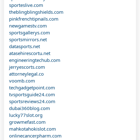
sporteslive.com
theblingblingshields.com
pinkfrenchtipnails.com
newgamestv.com
sportsgallerys.com
sportsmirrors.net
datasports.net
atasehirescortu.net
engineeringtechub.com
jerryescorts.com
attorneylegal.co
voomb.com
techgadgetpoint.com
tvsportsguide24.com
sportsreviews24.com
dubai360blog.com
lucky77slot.org
growmefast.com
mahkotahokislot.com
onlinecancerpharm.com