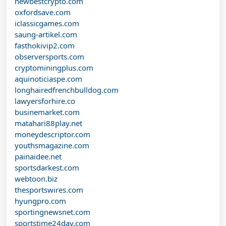
newbestcrypto.com
oxfordsave.com
iclassicgames.com
saung-artikel.com
fasthokivip2.com
observersports.com
cryptominingplus.com
aquinoticiaspe.com
longhairedfrenchbulldog.com
lawyersforhire.co
businemarket.com
matahari88play.net
moneydescriptor.com
youthsmagazine.com
painaidee.net
sportsdarkest.com
webtoon.biz
thesportswires.com
hyungpro.com
sportingnewsnet.com
sportstime24day.com