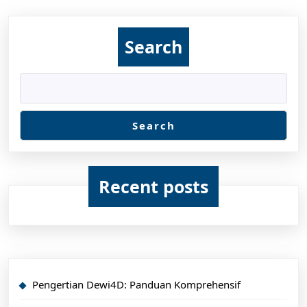
Search
Search
Recent posts
Pengertian Dewi4D: Panduan Komprehensif