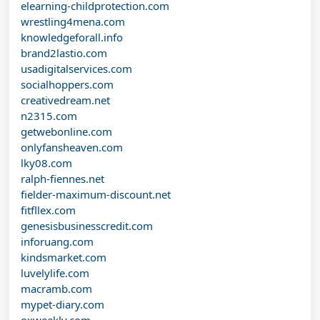
elearning-childprotection.com
wrestling4mena.com
knowledgeforall.info
brand2lastio.com
usadigitalservices.com
socialhoppers.com
creativedream.net
n2315.com
getwebonline.com
onlyfansheaven.com
lky08.com
ralph-fiennes.net
fielder-maximum-discount.net
fitfllex.com
genesisbusinesscredit.com
inforuang.com
kindsmarket.com
luvelylife.com
macramb.com
mypet-diary.com
oxweekly.com