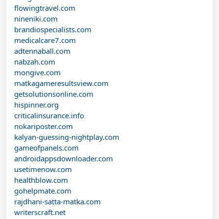
flowingtravel.com
nineniki.com
brandiospecialists.com
medicalcare7.com
adtennaball.com
nabzah.com
mongive.com
matkagameresultsview.com
getsolutionsonline.com
hispinner.org
criticalinsurance.info
nokariposter.com
kalyan-guessing-nightplay.com
gameofpanels.com
androidappsdownloader.com
usetimenow.com
healthblow.com
gohelpmate.com
rajdhani-satta-matka.com
writerscraft.net