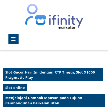
Skip
to
content
Skip
to
content
Open
Button
Slot Gacor Hari Ini dengan RTP Tinggi, Slot X1000
Pragmatic Play
Slot online
Menjelajahi Dampak Mposun pada Tujuan
Pembangunan Berkelanjutan