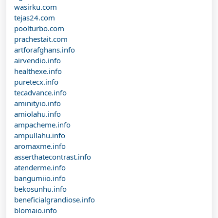
wasirku.com
tejas24.com
poolturbo.com
prachestait.com
artforafghans.info
airvendio.info
healthexe.info
puretecx.info
tecadvance.info
aminityio.info
amiolahu.info
ampacheme.info
ampullahu.info
aromaxme.info
asserthatecontrast.info
atenderme.info
bangumiio.info
bekosunhu.info
beneficialgrandiose.info
blomaio.info