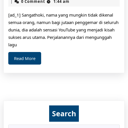
YouTube
10,
0 Comment
1:44 am
|
2026
hingga
[ad_1] Sangathoki, nama yang mungkin tidak dikenal
Kesuksesan
semua orang, namun bagi jutaan penggemar di seluruh
Arus
dunia, dia adalah sensasi YouTube yang menjadi kisah
Utama:
sukses arus utama. Perjalanannya dari mengunggah
Kisah
lagu
Sangathoki
Read
Read More
More
Search