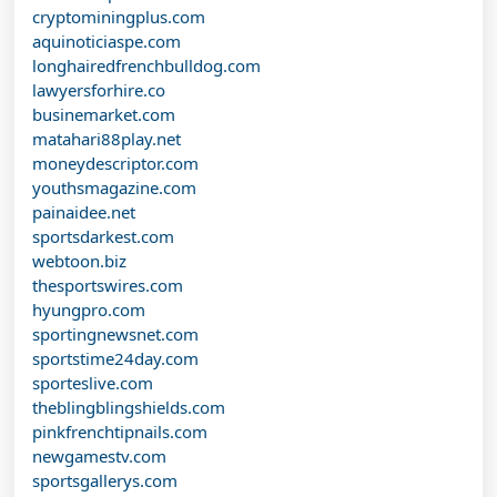
cryptominingplus.com
aquinoticiaspe.com
longhairedfrenchbulldog.com
lawyersforhire.co
businemarket.com
matahari88play.net
moneydescriptor.com
youthsmagazine.com
painaidee.net
sportsdarkest.com
webtoon.biz
thesportswires.com
hyungpro.com
sportingnewsnet.com
sportstime24day.com
sporteslive.com
theblingblingshields.com
pinkfrenchtipnails.com
newgamestv.com
sportsgallerys.com