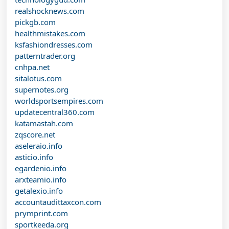
realshocknews.com
pickgb.com
healthmistakes.com
ksfashiondresses.com
patterntrader.org
cnhpa.net
sitalotus.com
supernotes.org
worldsportsempires.com
updatecentral360.com
katamastah.com
zqscore.net
aseleraio.info
asticio.info
egardenio.info
arxteamio.info
getalexio.info
accountaudittaxcon.com
prymprint.com
sportkeeda.org