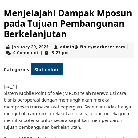
Menjelajahi Dampak Mposun
pada Tujuan Pembangunan
Berkelanjutan
January
admi
January 29, 2025
admin@ifinitymarketer.com
|
|
29,
0 Comment
3:27 pm
|
2025
Categories:
Slot online
[ad_1]
Sistem Mobile Point of Sale (MPOS) telah merevolusi cara
bisnis beroperasi dengan memungkinkan mereka
memproses transaksi saat bepergian. Sistem ini tidak hanya
mengubah cara kami melakukan bisnis, tetapi mereka juga
memiliki potensi untuk secara signifikan mempengaruhi
tujuan pembangunan berkelanjutan.