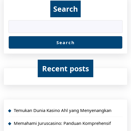
Search
Search
Recent posts
Temukan Dunia Kasino Ahl yang Menyenangkan
Memahami Juruscasino: Panduan Komprehensif