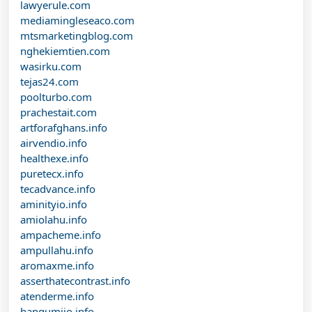
lawyerule.com
mediamingleseaco.com
mtsmarketingblog.com
nghekiemtien.com
wasirku.com
tejas24.com
poolturbo.com
prachestait.com
artforafghans.info
airvendio.info
healthexe.info
puretecx.info
tecadvance.info
aminityio.info
amiolahu.info
ampacheme.info
ampullahu.info
aromaxme.info
asserthatecontrast.info
atenderme.info
bangumiio.info