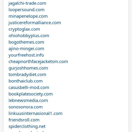
jagalchi-trade.com
loopersound.com
minapenelope.com
justicereformalliance.com
cryptoglax.com
ohiohobbyplus.com
bogothemes.com
ajino-mingei.com
yourfreehost.info
cheapnorthfacejacketsm.com
gurjoshhomes.com
tombradydiet.com
bonthaiclub.com
casusbelli-mod.com
bookplatesociety.com
lebnewsmedia.com
sonosonora.com
linkuusinternasional1.com
friendsroll.com
spiderclothing.net