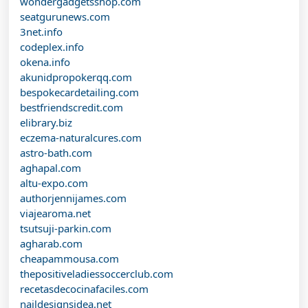
wondergadgetsshop.com
seatgurunews.com
3net.info
codeplex.info
okena.info
akunidpropokerqq.com
bespokecardetailing.com
bestfriendscredit.com
elibrary.biz
eczema-naturalcures.com
astro-bath.com
aghapal.com
altu-expo.com
authorjennijames.com
viajearoma.net
tsutsuji-parkin.com
agharab.com
cheapammousa.com
thepositiveladiessoccerclub.com
recetasdecocinafaciles.com
naildesignsidea.net