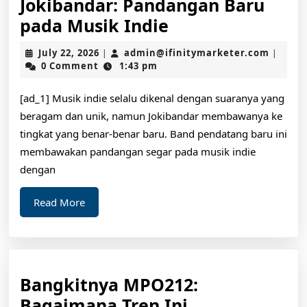
Jokibandar: Pandangan Baru
Menjelajahi
pada Musik Indie
Suara
July
admin@
July 22, 2026
admin@ifinitymarketer.com
|
|
Unik
22,
0 Comment
1:43 pm
2026
Jokibandar:
[ad_1] Musik indie selalu dikenal dengan suaranya yang
Pandangan
beragam dan unik, namun Jokibandar membawanya ke
Baru
tingkat yang benar-benar baru. Band pendatang baru ini
pada
membawakan pandangan segar pada musik indie
Musik
dengan
Indie
Read
Read More
More
Bangkitnya MPO212:
Bagaimana Tren Ini