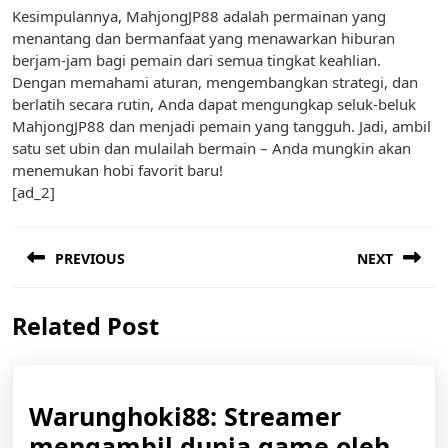
Kesimpulannya, MahjongJP88 adalah permainan yang
menantang dan bermanfaat yang menawarkan hiburan
berjam-jam bagi pemain dari semua tingkat keahlian.
Dengan memahami aturan, mengembangkan strategi, dan
berlatih secara rutin, Anda dapat mengungkap seluk-beluk
MahjongJP88 dan menjadi pemain yang tangguh. Jadi, ambil
satu set ubin dan mulailah bermain – Anda mungkin akan
menemukan hobi favorit baru!
[ad_2]
Post
PREVIOUS
NEXT
navigation
Previous
Next
Related Post
post:
post:
Warunghoki88: Streamer
mengambil dunia game oleh