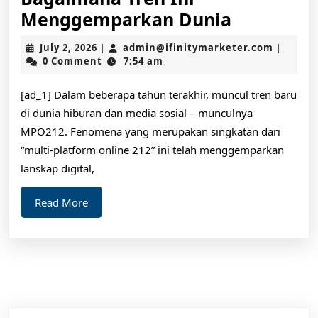
Bangkitn
Menggemparkan Dunia
MPO212:
July
admin@i
July 2, 2026
admin@ifinitymarketer.com
|
|
Bagaima
2,
0 Comment
7:54 am
2026
Tren
[ad_1] Dalam beberapa tahun terakhir, muncul tren baru
Ini
di dunia hiburan dan media sosial – munculnya
Menggem
MPO212. Fenomena yang merupakan singkatan dari
Dunia
“multi-platform online 212” ini telah menggemparkan
lanskap digital,
Read
Read More
More