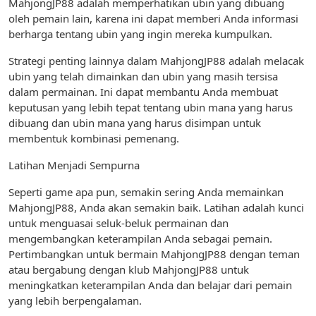
MahjongJP88 adalah memperhatikan ubin yang dibuang
oleh pemain lain, karena ini dapat memberi Anda informasi
berharga tentang ubin yang ingin mereka kumpulkan.
Strategi penting lainnya dalam MahjongJP88 adalah melacak
ubin yang telah dimainkan dan ubin yang masih tersisa
dalam permainan. Ini dapat membantu Anda membuat
keputusan yang lebih tepat tentang ubin mana yang harus
dibuang dan ubin mana yang harus disimpan untuk
membentuk kombinasi pemenang.
Latihan Menjadi Sempurna
Seperti game apa pun, semakin sering Anda memainkan
MahjongJP88, Anda akan semakin baik. Latihan adalah kunci
untuk menguasai seluk-beluk permainan dan
mengembangkan keterampilan Anda sebagai pemain.
Pertimbangkan untuk bermain MahjongJP88 dengan teman
atau bergabung dengan klub MahjongJP88 untuk
meningkatkan keterampilan Anda dan belajar dari pemain
yang lebih berpengalaman.