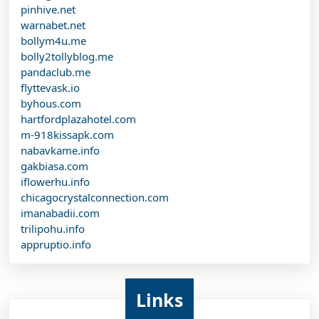
pinhive.net
warnabet.net
bollym4u.me
bolly2tollyblog.me
pandaclub.me
flyttevask.io
byhous.com
hartfordplazahotel.com
m-918kissapk.com
nabavkame.info
gakbiasa.com
iflowerhu.info
chicagocrystalconnection.com
imanabadii.com
trilipohu.info
appruptio.info
Links