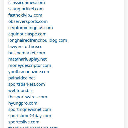
iclassicgames.com
saung-artikel.com
fasthokivip2.com
observersports.com
cryptominingplus.com
aquinoticiaspe.com
longhairedfrenchbulldog.com
lawyersforhire.co
businemarket.com
matahari88play.net
moneydescriptor.com
youthsmagazine.com
painaidee.net
sportsdarkest.com
webtoon.biz
thesportswires.com
hyungpro.com
sportingnewsnet.com
sportstime24day.com
sporteslive.com
theblingblingshields.com