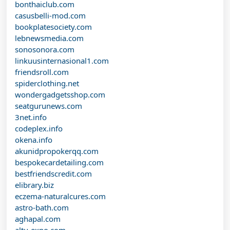
bonthaiclub.com
casusbelli-mod.com
bookplatesociety.com
lebnewsmedia.com
sonosonora.com
linkuusinternasional1.com
friendsroll.com
spiderclothing.net
wondergadgetsshop.com
seatgurunews.com
3net.info
codeplex.info
okena.info
akunidpropokerqq.com
bespokecardetailing.com
bestfriendscredit.com
elibrary.biz
eczema-naturalcures.com
astro-bath.com
aghapal.com
altu-expo.com