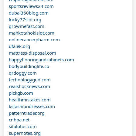
sportsreviews24.com
dubai360blog.com
lucky77slot.org
growmefast.com
mahkotahokislot.com
onlinecancerpharm.com
ufalek.org
mattress-disposal.com
happyflooringandcabinets.com
bodybuildinglife.co
qrdoggy.com
technologygud.com
realshocknews.com
pickgb.com
healthmistakes.com
ksfashiondresses.com
patterntrader.org
cnhpa.net
sitalotus.com
supernotes.org