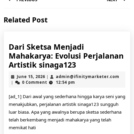
navigation
Previous
Next
Related Post
post:
post:
Dari Sketsa Menjadi
Mahakarya: Evolusi Perjalanan
Dari
Artistik sinaga123
Sketsa
June
admin
June 15, 2026
admin@ifinitymarketer.com
|
Menjadi
15,
0 Comment
12:54 pm
|
2026
Mahakarya:
[ad_1] Dari awal yang sederhana hingga karya seni yang
Evolusi
menakjubkan, perjalanan artistik sinaga123 sungguh
Perjalanan
luar biasa. Apa yang awalnya berupa sketsa sederhana
Artistik
telah berkembang menjadi mahakarya yang telah
sinaga123
memikat hati