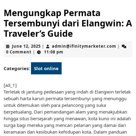
Mengungkap Permata
Tersembunyi dari Elangwin: A
Traveler’s Guide
June
admin@i
June 12, 2025
admin@ifinitymarketer.com
|
|
12,
0 Comment
11:08 pm
|
2025
Categories:
Slot online
[ad_1]
Terletak di jantung pedesaan yang indah di Elangwin terletak
sebuah harta karun permata tersembunyi yang menunggu
untuk ditemukan oleh para pelancong yang suka
berpetualang. Dari pemandangan alam yang menakjubkan
hingga situs bersejarah yang menawan, kota kuno ini adalah
surga bagi mereka yang mencari pelarian yang damai dari
keramaian dan kesibukan kehidupan kota. Dalam panduan