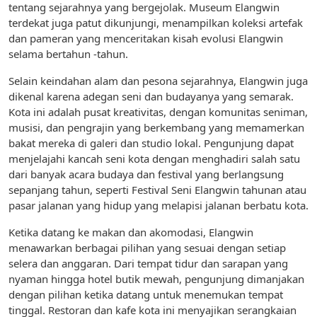
tentang sejarahnya yang bergejolak. Museum Elangwin
terdekat juga patut dikunjungi, menampilkan koleksi artefak
dan pameran yang menceritakan kisah evolusi Elangwin
selama bertahun -tahun.
Selain keindahan alam dan pesona sejarahnya, Elangwin juga
dikenal karena adegan seni dan budayanya yang semarak.
Kota ini adalah pusat kreativitas, dengan komunitas seniman,
musisi, dan pengrajin yang berkembang yang memamerkan
bakat mereka di galeri dan studio lokal. Pengunjung dapat
menjelajahi kancah seni kota dengan menghadiri salah satu
dari banyak acara budaya dan festival yang berlangsung
sepanjang tahun, seperti Festival Seni Elangwin tahunan atau
pasar jalanan yang hidup yang melapisi jalanan berbatu kota.
Ketika datang ke makan dan akomodasi, Elangwin
menawarkan berbagai pilihan yang sesuai dengan setiap
selera dan anggaran. Dari tempat tidur dan sarapan yang
nyaman hingga hotel butik mewah, pengunjung dimanjakan
dengan pilihan ketika datang untuk menemukan tempat
tinggal. Restoran dan kafe kota ini menyajikan serangkaian