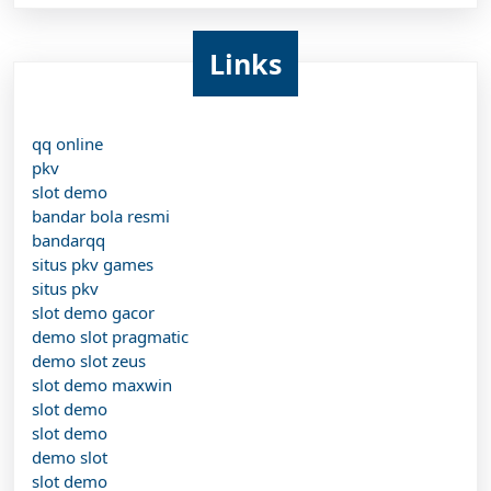
Links
qq online
pkv
slot demo
bandar bola resmi
bandarqq
situs pkv games
situs pkv
slot demo gacor
demo slot pragmatic
demo slot zeus
slot demo maxwin
slot demo
slot demo
demo slot
slot demo