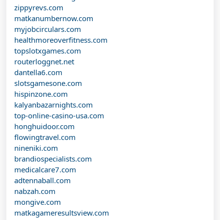
zippyrevs.com
matkanumbernow.com
myjobcirculars.com
healthmoreoverfitness.com
topslotxgames.com
routerloggnet.net
dantella6.com
slotsgamesone.com
hispinzone.com
kalyanbazarnights.com
top-online-casino-usa.com
honghuidoor.com
flowingtravel.com
nineniki.com
brandiospecialists.com
medicalcare7.com
adtennaball.com
nabzah.com
mongive.com
matkagameresultsview.com