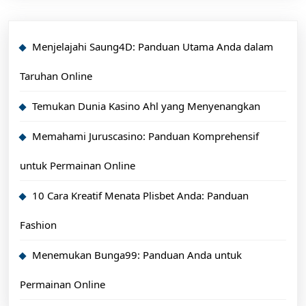
Menjelajahi Saung4D: Panduan Utama Anda dalam
Taruhan Online
Temukan Dunia Kasino Ahl yang Menyenangkan
Memahami Juruscasino: Panduan Komprehensif
untuk Permainan Online
10 Cara Kreatif Menata Plisbet Anda: Panduan
Fashion
Menemukan Bunga99: Panduan Anda untuk
Permainan Online