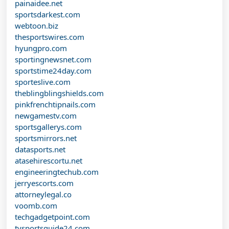
painaidee.net
sportsdarkest.com
webtoon.biz
thesportswires.com
hyungpro.com
sportingnewsnet.com
sportstime24day.com
sporteslive.com
theblingblingshields.com
pinkfrenchtipnails.com
newgamestv.com
sportsgallerys.com
sportsmirrors.net
datasports.net
atasehirescortu.net
engineeringtechub.com
jerryescorts.com
attorneylegal.co
voomb.com
techgadgetpoint.com
tvsportsguide24.com