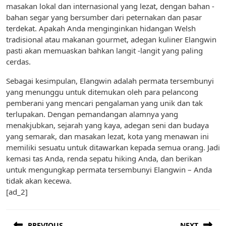
masakan lokal dan internasional yang lezat, dengan bahan -
bahan segar yang bersumber dari peternakan dan pasar
terdekat. Apakah Anda menginginkan hidangan Welsh
tradisional atau makanan gourmet, adegan kuliner Elangwin
pasti akan memuaskan bahkan langit -langit yang paling
cerdas.
Sebagai kesimpulan, Elangwin adalah permata tersembunyi
yang menunggu untuk ditemukan oleh para pelancong
pemberani yang mencari pengalaman yang unik dan tak
terlupakan. Dengan pemandangan alamnya yang
menakjubkan, sejarah yang kaya, adegan seni dan budaya
yang semarak, dan masakan lezat, kota yang menawan ini
memiliki sesuatu untuk ditawarkan kepada semua orang. Jadi
kemasi tas Anda, renda sepatu hiking Anda, dan berikan
untuk mengungkap permata tersembunyi Elangwin – Anda
tidak akan kecewa.
[ad_2]
Post
PREVIOUS
NEXT