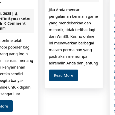
Rasakan
di
r
sensasi
Win88
Jika Anda mencari
July
6, 2025
|
pengalaman bermain game
perjudian
6,
ifinitymarketer
yang mendebarkan dan
min@ifinitymarketer.com
2025
0 Comment
online
 pm
menarik, tidak terlihat lagi
dengan
dari Win88. Kasino online
Starwin88:
 online telah
ini menawarkan berbagai
hobi populer bagi
tiket
macam permainan yang
rang yang ingin
Anda
pasti akan memompa
mi sensasi menang
untuk
adrenalin Anda dan jantung
ri kenyamanan
menang
reka sendiri.
Read
Read More
besar
egitu banyak
More
line untuk dipilih,
sangat luar
Read
More
More