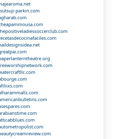
viajearoma.net
tsutsuji-parkin.com
agharab.com
cheapammousa.com
thepositiveladiessoccerclub.com
recetasdecocinafaciles.com
naildesignsidea.net
greatpai.com
paperlanterntheatre.org
freeworshipnetwork.com
watercraftllc.com
abourge.com
afiliixs.com
alharammallz.com
americanbulletins.com
asespares.com
arabianstime.com
atticabblues.com
autometropolist.com
beautycreamreview.com