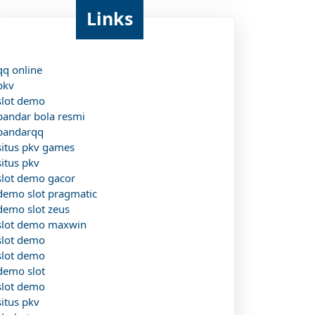
Links
qq online
pkv
slot demo
bandar bola resmi
bandarqq
situs pkv games
situs pkv
slot demo gacor
demo slot pragmatic
demo slot zeus
slot demo maxwin
slot demo
slot demo
demo slot
slot demo
situs pkv