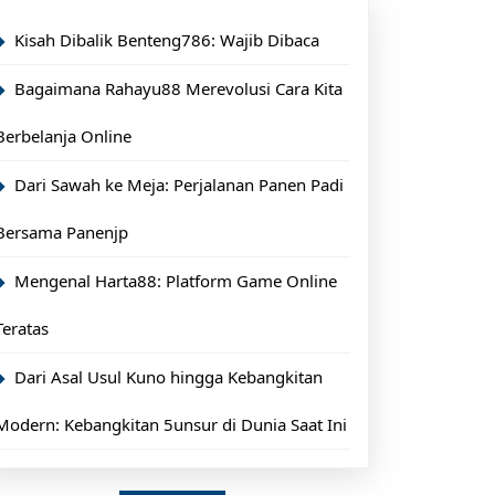
Kisah Dibalik Benteng786: Wajib Dibaca
Bagaimana Rahayu88 Merevolusi Cara Kita
Berbelanja Online
Dari Sawah ke Meja: Perjalanan Panen Padi
Bersama Panenjp
Mengenal Harta88: Platform Game Online
Teratas
Dari Asal Usul Kuno hingga Kebangkitan
Modern: Kebangkitan 5unsur di Dunia Saat Ini