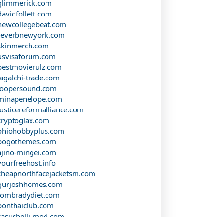
glimmerick.com
davidfollett.com
newcollegebeat.com
reverbnewyork.com
skinmerch.com
usvisaforum.com
bestmovierulz.com
jagalchi-trade.com
loopersound.com
minapenelope.com
justicereformalliance.com
cryptoglax.com
ohiohobbyplus.com
bogothemes.com
ajino-mingei.com
yourfreehost.info
cheapnorthfacejacketsm.com
gurjoshhomes.com
tombradydiet.com
bonthaiclub.com
casusbelli-mod.com