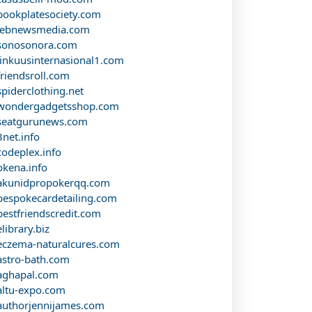
bookplatesociety.com
lebnewsmedia.com
sonosonora.com
linkuusinternasional1.com
friendsroll.com
spiderclothing.net
wondergadgetsshop.com
seatgurunews.com
3net.info
codeplex.info
okena.info
akunidpropokerqq.com
bespokecardetailing.com
bestfriendscredit.com
elibrary.biz
eczema-naturalcures.com
astro-bath.com
aghapal.com
altu-expo.com
authorjennijames.com