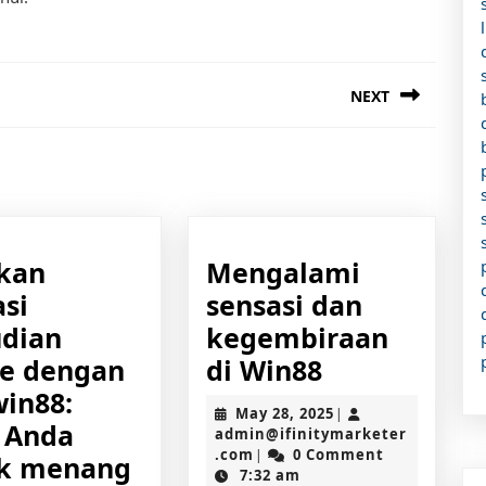
NEXT
Next
post:
kan
Mengalami
asi
sensasi dan
udian
kegembiraan
Mengalami
ne dengan
di Win88
sensasi
win88:
May
May 28, 2025
|
dan
t Anda
28,
admin@ifinitymarketer
admin@ifinitymarketer.com
2025
.com
0 Comment
|
kegembira
k menang
7:32 am