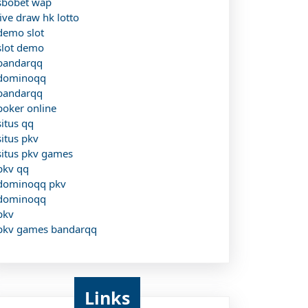
sbobet wap
live draw hk lotto
demo slot
slot demo
bandarqq
dominoqq
bandarqq
poker online
situs qq
situs pkv
situs pkv games
pkv qq
dominoqq pkv
dominoqq
pkv
pkv games bandarqq
Links