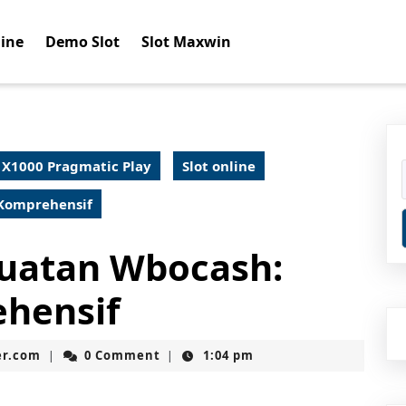
line
Demo Slot
Slot Maxwin
t X1000 Pragmatic Play
Slot online
Komprehensif
uatan Wbocash:
hensif
admin@ifinitymarketer.com
er.com
0 Comment
1:04 pm
|
|