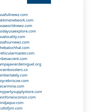
usafullnewz.com
an
uktimenetwork.com
usaworldnewz.com
todayusaexplore.com
usalocality.com
usafournewz.com
thebalochhal.com
vehicularmaster.com
vibesaccent.com
ampajavierdemiguel.org
brainboosters.co
amberlately.com
joycebriscoe.com
aicarmina.com
mypartysupplystore.com
annforwisconsin.com
findjaipur.com
cultofjim.com