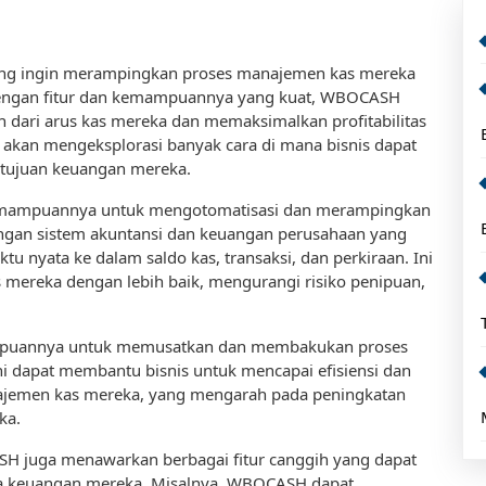
yang ingin merampingkan proses manajemen kas mereka
Dengan fitur dan kemampuannya yang kuat, WBOCASH
dari arus kas mereka dan memaksimalkan profitabilitas
akan mengeksplorasi banyak cara di mana bisnis dapat
tujuan keuangan mereka.
emampuannya untuk mengotomatisasi dan merampingkan
ngan sistem akuntansi dan keuangan perusahaan yang
u nyata ke dalam saldo kas, transaksi, dan perkiraan. Ini
mereka dengan lebih baik, mengurangi risiko penipuan,
ampuannya untuk memusatkan dan membakukan proses
Ini dapat membantu bisnis untuk mencapai efisiensi dan
anajemen kas mereka, yang mengarah pada peningkatan
ka.
 juga menawarkan berbagai fitur canggih yang dapat
a keuangan mereka. Misalnya, WBOCASH dapat