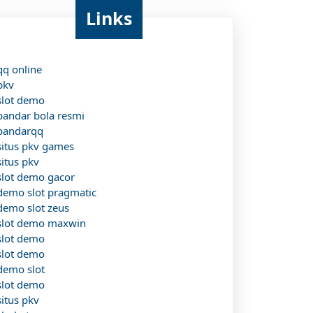
Links
qq online
pkv
slot demo
bandar bola resmi
bandarqq
situs pkv games
situs pkv
slot demo gacor
demo slot pragmatic
demo slot zeus
slot demo maxwin
slot demo
slot demo
demo slot
slot demo
situs pkv