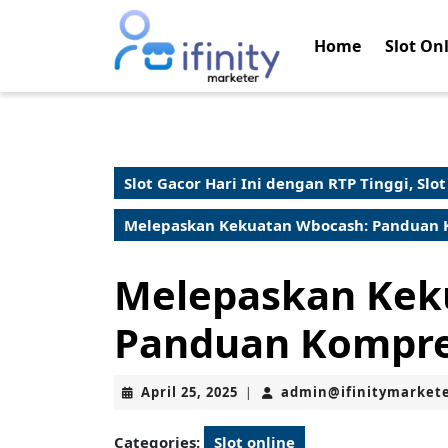
Skip
to
Home
Slot On
content
Skip
to
content
Slot Gacor Hari Ini dengan RTP Tinggi, Slo
Melepaskan Kekuatan Wbocash: Panduan 
Melepaskan Kek
Panduan Kompre
April
April 25, 2025
admin@ifinitymarket
|
25,
2025
Categories:
Slot online