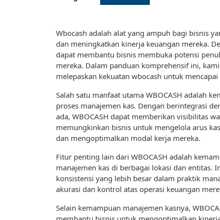
Wbocash adalah alat yang ampuh bagi bisnis 
dan meningkatkan kinerja keuangan mereka. 
dapat membantu bisnis membuka potensi penuh 
mereka. Dalam panduan komprehensif ini, kami 
melepaskan kekuatan wbocash untuk mencapai 
Salah satu manfaat utama WBOCASH adalah k
proses manajemen kas. Dengan berintegrasi de
ada, WBOCASH dapat memberikan visibilitas wakt
memungkinkan bisnis untuk mengelola arus kas 
dan mengoptimalkan modal kerja mereka.
Fitur penting lain dari WBOCASH adalah kem
manajemen kas di berbagai lokasi dan entitas. 
konsistensi yang lebih besar dalam praktik m
akurasi dan kontrol atas operasi keuangan mere
Selain kemampuan manajemen kasnya, WBOCASH
membantu bisnis untuk mengoptimalkan kinerj