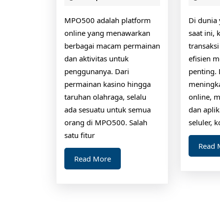
Eksklusif
dengan
MPO500 adalah platform
Di dunia
online yang menawarkan
saat ini,
Login
berbagai macam permainan
transaks
MPO500
dan aktivitas untuk
efisien 
penggunanya. Dari
penting.
permainan kasino hingga
meningka
taruhan olahraga, selalu
online, m
ada sesuatu untuk semua
dan apli
orang di MPO500. Salah
seluler,
satu fitur
Read 
Read
Read More
More