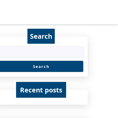
Search
Search
Recent posts