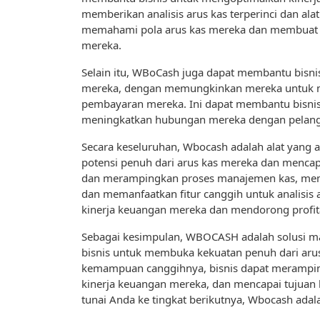
memberikan analisis arus kas terperinci dan al
memahami pola arus kas mereka dan membuat ke
mereka.
Selain itu, WBoCash juga dapat membantu bisn
mereka, dengan memungkinkan mereka untuk m
pembayaran mereka. Ini dapat membantu bisnis 
meningkatkan hubungan mereka dengan pelan
Secara keseluruhan, Wbocash adalah alat yang
potensi penuh dari arus kas mereka dan menca
dan merampingkan proses manajemen kas, memu
dan memanfaatkan fitur canggih untuk analisis
kinerja keuangan mereka dan mendorong profitab
Sebagai kesimpulan, WBOCASH adalah solusi 
bisnis untuk membuka kekuatan penuh dari aru
kemampuan canggihnya, bisnis dapat merampi
kinerja keuangan mereka, dan mencapai tujua
tunai Anda ke tingkat berikutnya, Wbocash adal