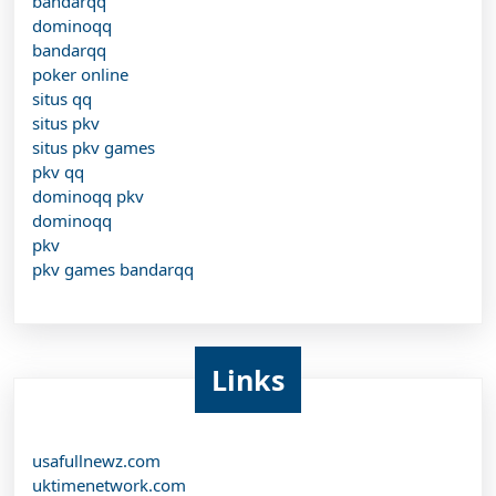
bandarqq
dominoqq
bandarqq
poker online
situs qq
situs pkv
situs pkv games
pkv qq
dominoqq pkv
dominoqq
pkv
pkv games bandarqq
Links
usafullnewz.com
uktimenetwork.com