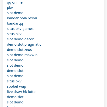
qq online
pkv
slot demo
bandar bola resmi
bandarqq
situs pkv games
situs pkv
slot demo gacor
demo slot pragmatic
demo slot zeus
slot demo maxwin
slot demo
slot demo
demo slot
slot demo
situs pkv
sbobet wap
live draw hk lotto
demo slot
slot demo