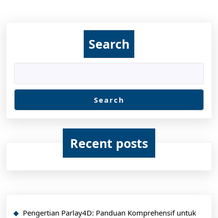
Search
Search
Recent posts
Pengertian Parlay4D: Panduan Komprehensif untuk