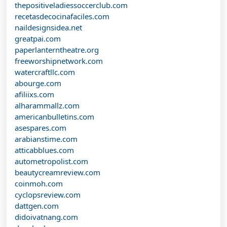
thepositiveladiessoccerclub.com
recetasdecocinafaciles.com
naildesignsidea.net
greatpai.com
paperlanterntheatre.org
freeworshipnetwork.com
watercraftllc.com
abourge.com
afiliixs.com
alharammallz.com
americanbulletins.com
asespares.com
arabianstime.com
atticabblues.com
autometropolist.com
beautycreamreview.com
coinmoh.com
cyclopsreview.com
dattgen.com
didoivatnang.com