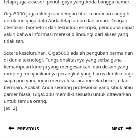
tetapi juga aksesori penuh gaya yang Anda bangga pamer.
Giga5000 juga dilengkapi dengan fitur keamanan canggih
untuk menjaga data Anda tetap aman dan aman. Dengan
otentikasi biometrik dan teknologi enkripsi, pengguna dapat
yakin bahwa informasi mereka dilindungi dari akses yang
tidak sah.
Secara keseluruhan, Giga5000 adalah pengubah permainan
di dunia teknologi. Fungsionalitasnya yang serba guna,
kemampuan kinerja yang mengesankan, dan desain yang
ramping menjadikannya perangkat yang harus dimiliki bagi
siapa pun yang ingin merevolusi cara mereka bekerja dan
bermain. Apakah Anda seorang profesional yang sibuk atau
gamer biasa, Giga5000 memiliki sesuatu untuk ditawarkan
untuk semua orang.
[ad_2]
Post
PREVIOUS
NEXT
navigation