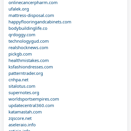
onlinecancerpharm.com
ufalek.org
mattress-disposal.com
happyflooringandcabinets.com
bodybuildinglife.co
qrdoggy.com
technologygud.com
realshocknews.com
pickgb.com
healthmistakes.com
ksfashiondresses.com
patterntrader.org
cnhpa.net
sitalotus.com
supernotes.org
worldsportsempires.com
updatecentral360.com
katamastah.com
zqscore.net
aseleraio.info
asticio.info