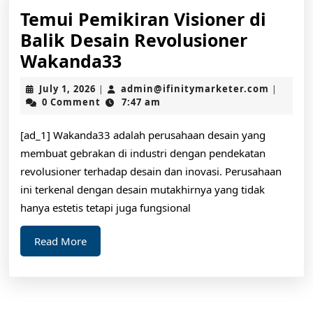
Temui Pemikiran Visioner di
Balik Desain Revolusioner
Temui
Wakanda33
Pemikiran
July
admin@i
July 1, 2026
admin@ifinitymarketer.com
|
|
Visioner
1,
0 Comment
7:47 am
2026
di
[ad_1] Wakanda33 adalah perusahaan desain yang
Balik
membuat gebrakan di industri dengan pendekatan
Desain
revolusioner terhadap desain dan inovasi. Perusahaan
Revolusioner
ini terkenal dengan desain mutakhirnya yang tidak
Wakanda33
hanya estetis tetapi juga fungsional
Read
Read More
More