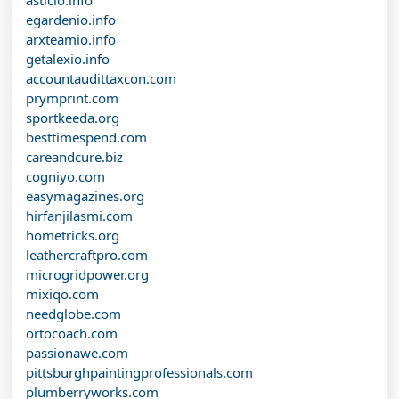
egardenio.info
arxteamio.info
getalexio.info
accountaudittaxcon.com
prymprint.com
sportkeeda.org
besttimespend.com
careandcure.biz
cogniyo.com
easymagazines.org
hirfanjilasmi.com
hometricks.org
leathercraftpro.com
microgridpower.org
mixiqo.com
needglobe.com
ortocoach.com
passionawe.com
pittsburghpaintingprofessionals.com
plumberryworks.com