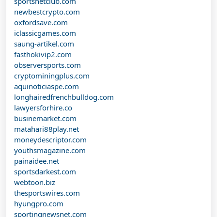
sportsnetclub.com
newbestcrypto.com
oxfordsave.com
iclassicgames.com
saung-artikel.com
fasthokivip2.com
observersports.com
cryptominingplus.com
aquinoticiaspe.com
longhairedfrenchbulldog.com
lawyersforhire.co
businemarket.com
matahari88play.net
moneydescriptor.com
youthsmagazine.com
painaidee.net
sportsdarkest.com
webtoon.biz
thesportswires.com
hyungpro.com
sportingnewsnet.com