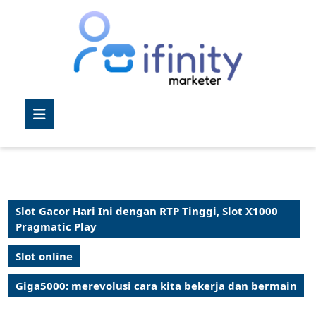
Skip
to
content
Skip
to
content
Open
Button
Slot Gacor Hari Ini dengan RTP Tinggi, Slot X1000
Pragmatic Play
Slot online
Giga5000: merevolusi cara kita bekerja dan bermain