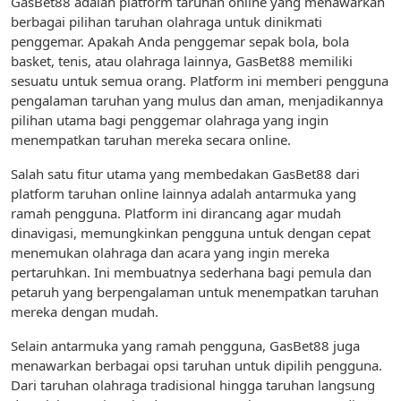
GasBet88 adalah platform taruhan online yang menawarkan
berbagai pilihan taruhan olahraga untuk dinikmati
penggemar. Apakah Anda penggemar sepak bola, bola
basket, tenis, atau olahraga lainnya, GasBet88 memiliki
sesuatu untuk semua orang. Platform ini memberi pengguna
pengalaman taruhan yang mulus dan aman, menjadikannya
pilihan utama bagi penggemar olahraga yang ingin
menempatkan taruhan mereka secara online.
Salah satu fitur utama yang membedakan GasBet88 dari
platform taruhan online lainnya adalah antarmuka yang
ramah pengguna. Platform ini dirancang agar mudah
dinavigasi, memungkinkan pengguna untuk dengan cepat
menemukan olahraga dan acara yang ingin mereka
pertaruhkan. Ini membuatnya sederhana bagi pemula dan
petaruh yang berpengalaman untuk menempatkan taruhan
mereka dengan mudah.
Selain antarmuka yang ramah pengguna, GasBet88 juga
menawarkan berbagai opsi taruhan untuk dipilih pengguna.
Dari taruhan olahraga tradisional hingga taruhan langsung