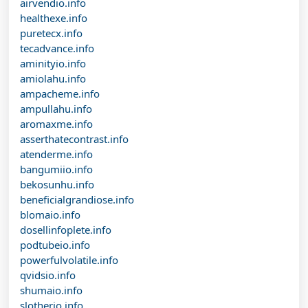
airvendio.info
healthexe.info
puretecx.info
tecadvance.info
aminityio.info
amiolahu.info
ampacheme.info
ampullahu.info
aromaxme.info
asserthatecontrast.info
atenderme.info
bangumiio.info
bekosunhu.info
beneficialgrandiose.info
blomaio.info
dosellinfoplete.info
podtubeio.info
powerfulvolatile.info
qvidsio.info
shumaio.info
slotherio.info