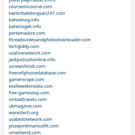
courseoncourse.com
bantinbatdongsan247.com
bahednog.info
bahenxgek.info
pertamaskre.com
threadsvideoandphotodownloader.com
techgiddy.com
usalivenetwork.com
jackpotrushonline.info
ucnewshindi.com
freecellphonedatabase.com
gamersrope.com
exellewebmedia.com
free-gamestop.com
sinbadtravels.com
ukmagzine.com
wareztech.org
usabestnetwork.com
jessepinkmanoutfit.com
umailsend.com