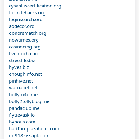
cysapluscertification.org
fortnitehacks.org
loginsearch.org
aodecor.org
donorsmatch.org
nowtimes.org
casinoeing.org
livemocha.biz
streetlife.biz
hyves.biz
enoughinfo.net
pinhive.net
warnabet.net
bollym4u.me
bolly2tollyblog.me
pandaclub.me
flyttevask.io
byhous.com
hartfordplazahotel.com
m-918kissapk.com