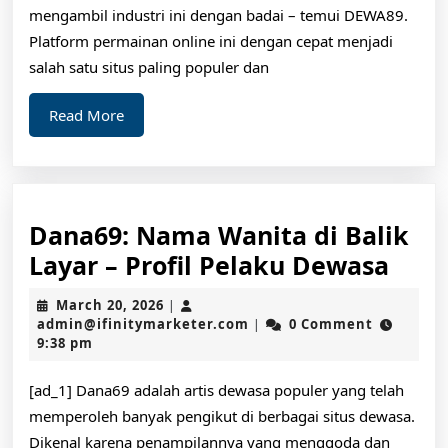
Mengambi
mengambil industri ini dengan badai – temui DEWA89.
Industri
Platform permainan online ini dengan cepat menjadi
Dengan
salah satu situs paling populer dan
Badai
Read
Read More
More
Dana69: Nama Wanita di Balik
Dana
Layar – Profil Pelaku Dewasa
Nam
March
March 20, 2026
|
Wani
20,
admin@ifinitymarketer.c
admin@ifinitymarketer.com
0 Comment
|
2026
9:38 pm
di
Bali
[ad_1] Dana69 adalah artis dewasa populer yang telah
Laya
memperoleh banyak pengikut di berbagai situs dewasa.
–
Dikenal karena penampilannya yang menggoda dan