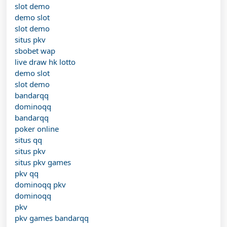
slot demo
demo slot
slot demo
situs pkv
sbobet wap
live draw hk lotto
demo slot
slot demo
bandarqq
dominoqq
bandarqq
poker online
situs qq
situs pkv
situs pkv games
pkv qq
dominoqq pkv
dominoqq
pkv
pkv games bandarqq