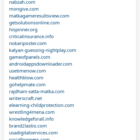
nabzah.com
mongive.com
matkagameresultsview.com
getsolutionsonline.com
hispinner.org
criticalinsurance.info
nokariposter.com
kalyan-guessing-nightplay.com
gameofpanels.com
androidappsdownloader.com
usetimenow.com
healthblow.com
gohelpmate.com
rajdhani-satta-matka.com
writerscraft.net
elearning-childprotection.com
wrestling4mena.com
knowledgeforall.info
brand2lastio.com
usadigitalservices.com
socialhoppers.com