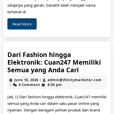
Profi
sikapnya yang gerah, Dana69 telah menjadi nama
terkenal di
Pela
Dew
Read
Read More
More
Dari Fashion hingga
Elektronik: Cuan247 Memiliki
Dari
Semua yang Anda Cari
Fashion
June
admin
June 10, 2026
admin@ifinitymarketer.com
|
hingga
10,
0 Comment
8:05 pm
|
2026
Elektronik:
[ad_1] Dari fashion hingga elektronik, Cuan247 memiliki
Cuan247
semua yang Anda cari dalam satu pasar online yang
Memiliki
nyaman. Dengan beragam pilihan produk dan brand