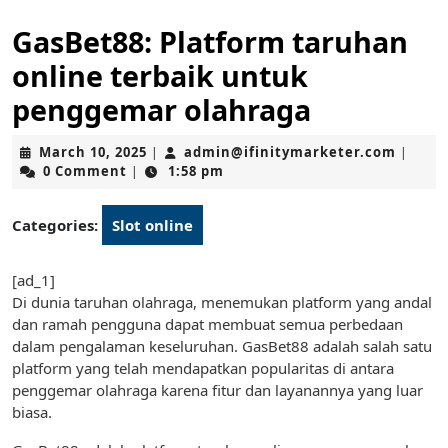
GasBet88: Platform taruhan
online terbaik untuk
penggemar olahraga
March
admin@
March 10, 2025
admin@ifinitymarketer.com
|
|
10,
0 Comment
1:58 pm
|
2025
Categories:
Slot online
[ad_1]
Di dunia taruhan olahraga, menemukan platform yang andal
dan ramah pengguna dapat membuat semua perbedaan
dalam pengalaman keseluruhan. GasBet88 adalah salah satu
platform yang telah mendapatkan popularitas di antara
penggemar olahraga karena fitur dan layanannya yang luar
biasa.