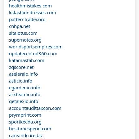
healthmistakes.com
ksfashiondresses.com
patterntrader.org
cnhpa.net
sitalotus.com
supernotes.org
worldsportsempires.com
updatecentral360.com
katamastah.com
zqscore.net
aseleraio.info
asticio.info
egardenio.info
arxteamio.info
getalexio.info
accountaudittaxcon.com
prymprint.com
sportkeeda.org
besttimespend.com
careandcure.biz