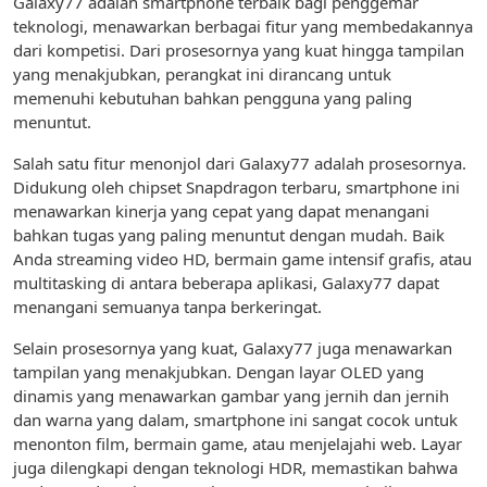
Galaxy77 adalah smartphone terbaik bagi penggemar
teknologi, menawarkan berbagai fitur yang membedakannya
dari kompetisi. Dari prosesornya yang kuat hingga tampilan
yang menakjubkan, perangkat ini dirancang untuk
memenuhi kebutuhan bahkan pengguna yang paling
menuntut.
Salah satu fitur menonjol dari Galaxy77 adalah prosesornya.
Didukung oleh chipset Snapdragon terbaru, smartphone ini
menawarkan kinerja yang cepat yang dapat menangani
bahkan tugas yang paling menuntut dengan mudah. Baik
Anda streaming video HD, bermain game intensif grafis, atau
multitasking di antara beberapa aplikasi, Galaxy77 dapat
menangani semuanya tanpa berkeringat.
Selain prosesornya yang kuat, Galaxy77 juga menawarkan
tampilan yang menakjubkan. Dengan layar OLED yang
dinamis yang menawarkan gambar yang jernih dan jernih
dan warna yang dalam, smartphone ini sangat cocok untuk
menonton film, bermain game, atau menjelajahi web. Layar
juga dilengkapi dengan teknologi HDR, memastikan bahwa