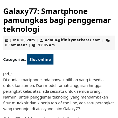
Galaxy77: Smartphone
pamungkas bagi penggemar
teknologi
June
admin@i
June 20, 2025
admin@ifinitymarketer.com
|
|
20,
0 Comment
12:05 am
|
2025
Categories:
Slot online
[ad_1]
Di dunia smartphone, ada banyak pilihan yang tersedia
untuk konsumen. Dari model ramah anggaran hingga
perangkat kelas atas, ada sesuatu untuk semua orang.
Namun, untuk penggemar teknologi yang mendambakan
fitur mutakhir dan kinerja top-of-the-line, ada satu perangkat
yang menonjol di atas yang lain: Galaxy77.