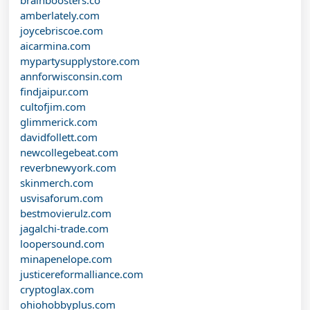
amberlately.com
joycebriscoe.com
aicarmina.com
mypartysupplystore.com
annforwisconsin.com
findjaipur.com
cultofjim.com
glimmerick.com
davidfollett.com
newcollegebeat.com
reverbnewyork.com
skinmerch.com
usvisaforum.com
bestmovierulz.com
jagalchi-trade.com
loopersound.com
minapenelope.com
justicereformalliance.com
cryptoglax.com
ohiohobbyplus.com