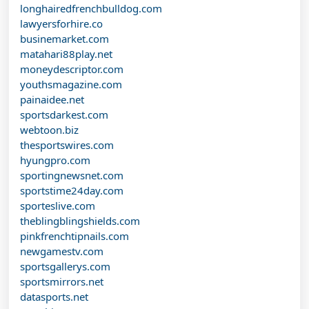
longhairedfrenchbulldog.com
lawyersforhire.co
businemarket.com
matahari88play.net
moneydescriptor.com
youthsmagazine.com
painaidee.net
sportsdarkest.com
webtoon.biz
thesportswires.com
hyungpro.com
sportingnewsnet.com
sportstime24day.com
sporteslive.com
theblingblingshields.com
pinkfrenchtipnails.com
newgamestv.com
sportsgallerys.com
sportsmirrors.net
datasports.net