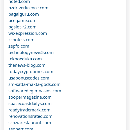
nqted.com
nzdriverlicence.com
pagalguru.com
pcegame.com
pgslot-r2.com
ws-expression.com
zchotels.com
zepfo.com
technologynews5.com
teknoeduka.com
thenews-blog.com
todaycryptotimes.com
usabonuscodes.com
sm-satta-makta-gods.com
softwaredegimnasios.com
soopermagazine.com
spacecoastdailys.com
readytrademark.com
renovationsrated.com
scoziarestaurant.com
seohart.com