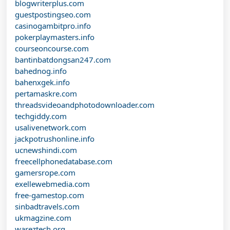
blogwriterplus.com
guestpostingseo.com
casinogambitpro.info
pokerplaymasters.info
courseoncourse.com
bantinbatdongsan247.com
bahednog.info
bahenxgek.info
pertamaskre.com
threadsvideoandphotodownloader.com
techgiddy.com
usalivenetwork.com
jackpotrushonline.info
ucnewshindi.com
freecellphonedatabase.com
gamersrope.com
exellewebmedia.com
free-gamestop.com
sinbadtravels.com
ukmagzine.com
wareztech.org