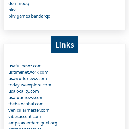
dominoqq
pkv
pkv games bandarqq
Links
usafullnewz.com
uktimenetwork.com
usaworldnewz.com
todayusaexplore.com
usalocality.com
usafournewz.com
thebalochhal.com
vehicularmaster.com
vibesaccent.com
ampajavierdemiguel.org
brainboosters.co