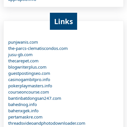
Links
punjwanis.com
the-parcs-clematiscondos.com
jusu-gb.com
thecarepet.com
blogwriterplus.com
guestpostingseo.com
casinogambitpro.info
pokerplaymasters.info
courseoncourse.com
bantinbatdongsan247.com
bahednog.info
bahenxgek.info
pertamaskre.com
threadsvideoandphotodownloader.com