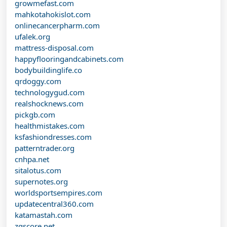
growmefast.com
mahkotahokislot.com
onlinecancerpharm.com
ufalek.org
mattress-disposal.com
happyflooringandcabinets.com
bodybuildinglife.co
qrdoggy.com
technologygud.com
realshocknews.com
pickgb.com
healthmistakes.com
ksfashiondresses.com
patterntrader.org
cnhpa.net
sitalotus.com
supernotes.org
worldsportsempires.com
updatecentral360.com
katamastah.com
zqscore.net