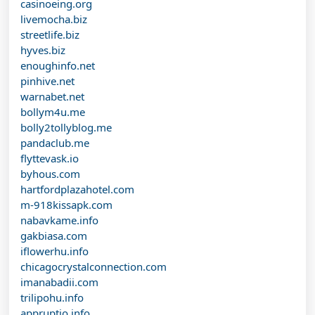
casinoeing.org
livemocha.biz
streetlife.biz
hyves.biz
enoughinfo.net
pinhive.net
warnabet.net
bollym4u.me
bolly2tollyblog.me
pandaclub.me
flyttevask.io
byhous.com
hartfordplazahotel.com
m-918kissapk.com
nabavkame.info
gakbiasa.com
iflowerhu.info
chicagocrystalconnection.com
imanabadii.com
trilipohu.info
appruptio.info