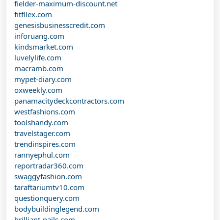
fielder-maximum-discount.net
fitfllex.com
genesisbusinesscredit.com
inforuang.com
kindsmarket.com
luvelylife.com
macramb.com
mypet-diary.com
oxweekly.com
panamacitydeckcontractors.com
westfashions.com
toolshandy.com
travelstager.com
trendinspires.com
rannyephul.com
reportradar360.com
swaggyfashion.com
taraftariumtv10.com
questionquery.com
bodybuildinglegend.com
brilliant-nails.com