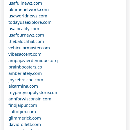
usafullnewz.com
uktimenetwork.com
usaworldnewz.com
todayusaexplore.com
usalocality.com
usafournewz.com
thebalochhal.com
vehicularmaster.com
vibesaccent.com
ampajavierdemiguel.org
brainboosters.co
amberlately.com
joycebriscoe.com
aicarmina.com
mypartysupplystore.com
annforwisconsin.com
findjaipur.com
cultofjim.com
glimmerick.com
davidfollett.com