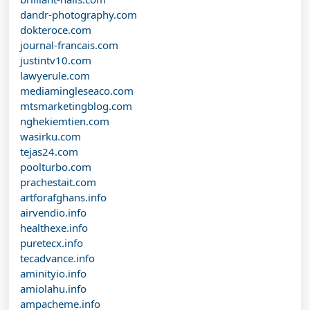
dandr-photography.com
dokteroce.com
journal-francais.com
justintv10.com
lawyerule.com
mediamingleseaco.com
mtsmarketingblog.com
nghekiemtien.com
wasirku.com
tejas24.com
poolturbo.com
prachestait.com
artforafghans.info
airvendio.info
healthexe.info
puretecx.info
tecadvance.info
aminityio.info
amiolahu.info
ampacheme.info