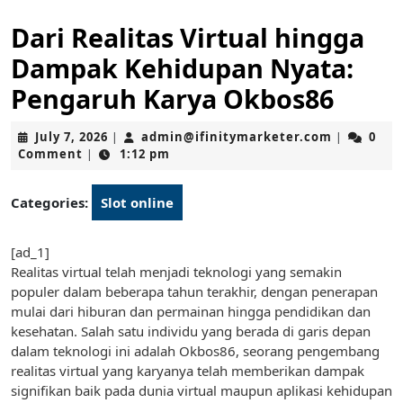
Dari Realitas Virtual hingga
Dampak Kehidupan Nyata:
Pengaruh Karya Okbos86
July
admin@ifi
July 7, 2026
admin@ifinitymarketer.com
0
|
|
7,
Comment
1:12 pm
|
2026
Categories:
Slot online
[ad_1]
Realitas virtual telah menjadi teknologi yang semakin
populer dalam beberapa tahun terakhir, dengan penerapan
mulai dari hiburan dan permainan hingga pendidikan dan
kesehatan. Salah satu individu yang berada di garis depan
dalam teknologi ini adalah Okbos86, seorang pengembang
realitas virtual yang karyanya telah memberikan dampak
signifikan baik pada dunia virtual maupun aplikasi kehidupan