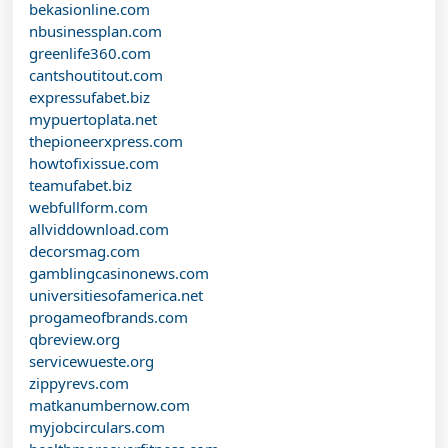
bekasionline.com
nbusinessplan.com
greenlife360.com
cantshoutitout.com
expressufabet.biz
mypuertoplata.net
thepioneerxpress.com
howtofixissue.com
teamufabet.biz
webfullform.com
allviddownload.com
decorsmag.com
gamblingcasinonews.com
universitiesofamerica.net
progameofbrands.com
qbreview.org
servicewueste.org
zippyrevs.com
matkanumbernow.com
myjobcirculars.com