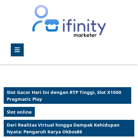
Skip
to
content
Skip
to
content
Open
Button
Slot Gacor Hari Ini dengan RTP Tinggi, Slot X1000
Pragmatic Play
Slot online
Dari Realitas Virtual hingga Dampak Kehidupan
Nyata: Pengaruh Karya Okbos86