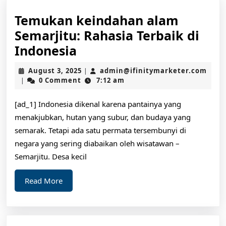
Temukan keindahan alam
Semarjitu: Rahasia Terbaik di
Temukan
Indonesia
keindahan
August
August 3, 2025
admin@ifinitymarketer.com
|
alam
admin@ifinitymarketer.com
3,
0 Comment
7:12 am
|
2025
Semarjitu:
[ad_1] Indonesia dikenal karena pantainya yang
Rahasia
menakjubkan, hutan yang subur, dan budaya yang
Terbaik
semarak. Tetapi ada satu permata tersembunyi di
di
negara yang sering diabaikan oleh wisatawan –
Indonesia
Semarjitu. Desa kecil
Read
Read More
More