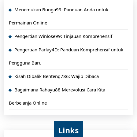
Menemukan Bunga99: Panduan Anda untuk
Permainan Online
Pengertian Winlose99: Tinjauan Komprehensif
Pengertian Parlay4D: Panduan Komprehensif untuk
Pengguna Baru
Kisah Dibalik Benteng786: Wajib Dibaca
Bagaimana Rahayu88 Merevolusi Cara Kita
Berbelanja Online
Links