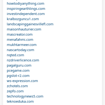
howtodiyanything.com
inspiringearthlings.com
investindependent.com
kralbozguncu1.com
landscapinggainesvillefl.com
maisonhauturier.com
mascreator.com
menafahmi.com
mukhtarmeer.com
nascartoday.com
nqted.com
nzdriverlicence.com
pagalguru.com
pcegame.com
pgslot-r2.com
ws-expression.com
zchotels.com
zepfo.com
technologynews5.com
teknoeduka.com