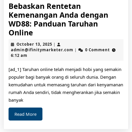
Bebaskan Rentetan
Kemenangan Anda dengan
WD88: Panduan Taruhan
Bebaskan
Online
Rentetan
October
October 13, 2025
|
Kemenangan
13,
admin@ifinitymarketer.c
admin@ifinitymarketer.com
0 Comment
|
2025
6:12 am
Anda
dengan
[ad_1] Taruhan online telah menjadi hobi yang semakin
WD88:
populer bagi banyak orang di seluruh dunia. Dengan
Panduan
kemudahan untuk memasang taruhan dari kenyamanan
Taruhan
rumah Anda sendiri, tidak mengherankan jika semakin
banyak
Online
Read
Read More
More