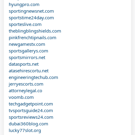
hyungpro.com
sportingnewsnet.com
sportstime24day.com
sporteslive.com
theblingblingshields.com
pinkfrenchtipnails.com
newgamestv.com
sportsgallerys.com
sportsmirrors.net
datasports.net
atasehirescortu.net
engineeringtechub.com
jerryescorts.com
attorneylegal.co
voomb.com
techgadgetpoint.com
tvsportsguide24.com
sportsreviews24.com
dubai360blog.com
lucky77slot.org