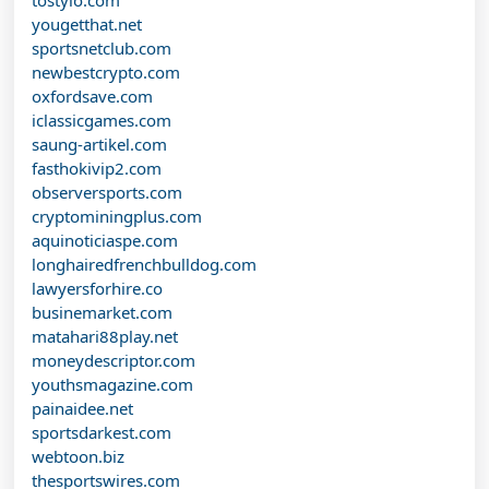
yougetthat.net
sportsnetclub.com
newbestcrypto.com
oxfordsave.com
iclassicgames.com
saung-artikel.com
fasthokivip2.com
observersports.com
cryptominingplus.com
aquinoticiaspe.com
longhairedfrenchbulldog.com
lawyersforhire.co
businemarket.com
matahari88play.net
moneydescriptor.com
youthsmagazine.com
painaidee.net
sportsdarkest.com
webtoon.biz
thesportswires.com