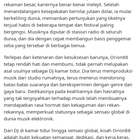
rekaman besar, kariernya benar-benar melejit. Setelah
menandatangani kesepakatan bernilai jutaan dolar, ia mulai
berkeliling dunia, memainkan pertunjukan yang tiketnya
terjual habis di beberapa tempat dan festival paling
bergengsi. Musiknya diputar di stasiun radio di seluruh
dunia, dan dia dengan cepat membangun basis penggemar
setia yang tersebar di berbagai benua.
Terlepas dari ketenaran dan kesuksesan barunya, Orion88
tetap rendah hati dan membumi, tidak pernah melupakan
asal usulnya sebagai DJ kamar tidur. Dia terus memproduksi
musik dari studio rumahnya, terus-menerus mendorong
batas-batas suaranya dan bereksperimen dengan genre dan
gaya baru. Dedikasinya pada keahliannya dan hasratnya
yang tak tergoyahkan terhadap musik telah membuatnya
mendapatkan rasa hormat dan kekaguman dari rekan-
rekannya, memperkuat statusnya sebagai sensasi global di
dunia musik elektronik.
Dari DJ di kamar tidur hingga sensasi global, kisah Orion88
adalah bukti kekuatan semangat, dedikasi, dan kerja keras.