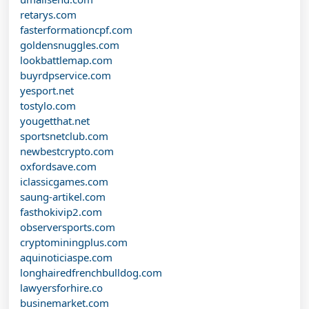
retarys.com
fasterformationcpf.com
goldensnuggles.com
lookbattlemap.com
buyrdpservice.com
yesport.net
tostylo.com
yougetthat.net
sportsnetclub.com
newbestcrypto.com
oxfordsave.com
iclassicgames.com
saung-artikel.com
fasthokivip2.com
observersports.com
cryptominingplus.com
aquinoticiaspe.com
longhairedfrenchbulldog.com
lawyersforhire.co
businemarket.com