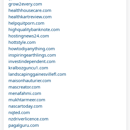
grow2every.com
healthhousecare.com
healthkartreview.com
helpquitporn.com
highqualitybanknote.com
hostingnews24.com
hottstyle.com
howtodiyanything.com
inspiringearthlings.com
investindependent.com
kralbozguncu1.com
landscapinggainesvillefl.com
maisonhauturier.com
mascreator.com
menafahmi.com
mukhtarmeer.com
nascartoday.com
nqted.com
nzdriverlicence.com
pagalguru.com