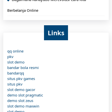
Berbelanja Online
Links
qq online
pkv
slot demo
bandar bola resmi
bandarqq
situs pkv games
situs pkv
slot demo gacor
demo slot pragmatic
demo slot zeus
slot demo maxwin
slot demo