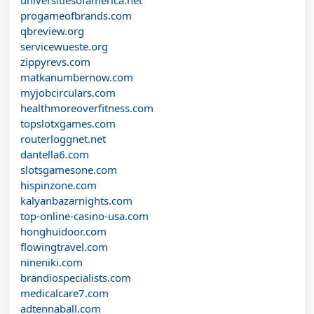
progameofbrands.com
qbreview.org
servicewueste.org
zippyrevs.com
matkanumbernow.com
myjobcirculars.com
healthmoreoverfitness.com
topslotxgames.com
routerloggnet.net
dantella6.com
slotsgamesone.com
hispinzone.com
kalyanbazarnights.com
top-online-casino-usa.com
honghuidoor.com
flowingtravel.com
nineniki.com
brandiospecialists.com
medicalcare7.com
adtennaball.com