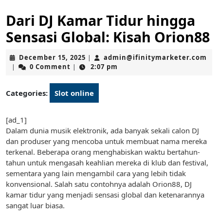
Dari DJ Kamar Tidur hingga
Sensasi Global: Kisah Orion88
December
December 15, 2025
admin@ifinitymarketer.com
|
admin@ifinitymarketer.com
15,
0 Comment
2:07 pm
|
|
2025
Categories:
Slot online
[ad_1]
Dalam dunia musik elektronik, ada banyak sekali calon DJ
dan produser yang mencoba untuk membuat nama mereka
terkenal. Beberapa orang menghabiskan waktu bertahun-
tahun untuk mengasah keahlian mereka di klub dan festival,
sementara yang lain mengambil cara yang lebih tidak
konvensional. Salah satu contohnya adalah Orion88, DJ
kamar tidur yang menjadi sensasi global dan ketenarannya
sangat luar biasa.