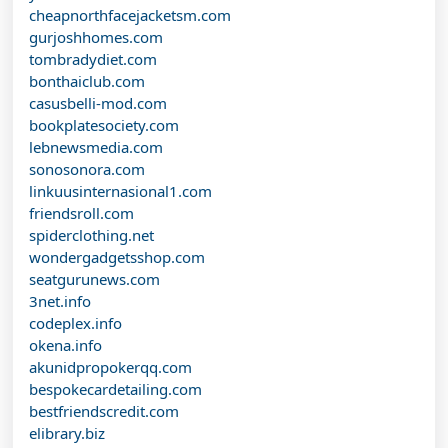
cheapnorthfacejacketsm.com
gurjoshhomes.com
tombradydiet.com
bonthaiclub.com
casusbelli-mod.com
bookplatesociety.com
lebnewsmedia.com
sonosonora.com
linkuusinternasional1.com
friendsroll.com
spiderclothing.net
wondergadgetsshop.com
seatgurunews.com
3net.info
codeplex.info
okena.info
akunidpropokerqq.com
bespokecardetailing.com
bestfriendscredit.com
elibrary.biz