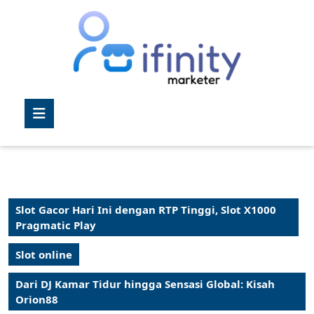
Skip
to
content
Skip
to
content
Open
Button
Slot Gacor Hari Ini dengan RTP Tinggi, Slot X1000
Pragmatic Play
Slot online
Dari DJ Kamar Tidur hingga Sensasi Global: Kisah
Orion88