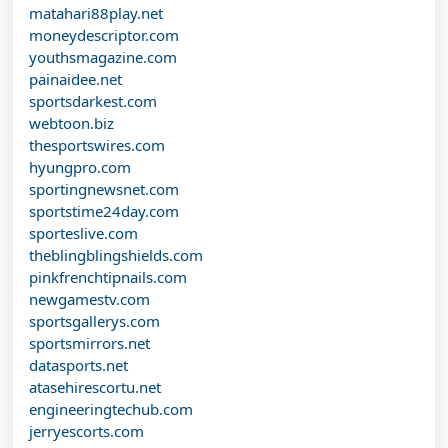
matahari88play.net
moneydescriptor.com
youthsmagazine.com
painaidee.net
sportsdarkest.com
webtoon.biz
thesportswires.com
hyungpro.com
sportingnewsnet.com
sportstime24day.com
sporteslive.com
theblingblingshields.com
pinkfrenchtipnails.com
newgamestv.com
sportsgallerys.com
sportsmirrors.net
datasports.net
atasehirescortu.net
engineeringtechub.com
jerryescorts.com