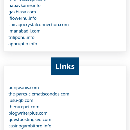
nabavkame.info
gakbiasa.com
iflowerhu.info
chicagocrystalconnection.com
imanabadii.com
trilipohu.info
appruptio.info
Links
punjwanis.com
the-parcs-clematiscondos.com
jusu-gb.com
thecarepet.com
blogwriterplus.com
guestpostingseo.com
casinogambitpro.info