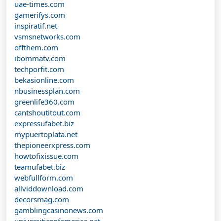
uae-times.com
gamerifys.com
inspiratif.net
vsmsnetworks.com
offthem.com
ibommatv.com
techporfit.com
bekasionline.com
nbusinessplan.com
greenlife360.com
cantshoutitout.com
expressufabet.biz
mypuertoplata.net
thepioneerxpress.com
howtofixissue.com
teamufabet.biz
webfullform.com
allviddownload.com
decorsmag.com
gamblingcasinonews.com
universitiesofamerica.net