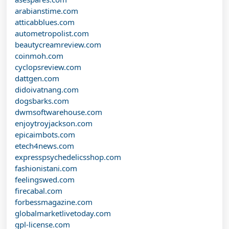
arabianstime.com
atticabblues.com
autometropolist.com
beautycreamreview.com
coinmoh.com
cyclopsreview.com
dattgen.com
didoivatnang.com
dogsbarks.com
dwmsoftwarehouse.com
enjoytroyjackson.com
epicaimbots.com
etech4news.com
expresspsychedelicsshop.com
fashionistani.com
feelingswed.com
firecabal.com
forbessmagazine.com
globalmarketlivetoday.com
gpl-license.com