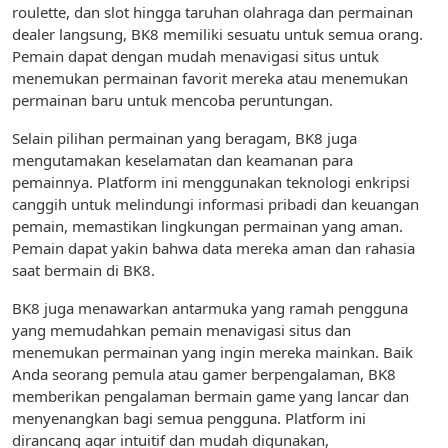
roulette, dan slot hingga taruhan olahraga dan permainan
dealer langsung, BK8 memiliki sesuatu untuk semua orang.
Pemain dapat dengan mudah menavigasi situs untuk
menemukan permainan favorit mereka atau menemukan
permainan baru untuk mencoba peruntungan.
Selain pilihan permainan yang beragam, BK8 juga
mengutamakan keselamatan dan keamanan para
pemainnya. Platform ini menggunakan teknologi enkripsi
canggih untuk melindungi informasi pribadi dan keuangan
pemain, memastikan lingkungan permainan yang aman.
Pemain dapat yakin bahwa data mereka aman dan rahasia
saat bermain di BK8.
BK8 juga menawarkan antarmuka yang ramah pengguna
yang memudahkan pemain menavigasi situs dan
menemukan permainan yang ingin mereka mainkan. Baik
Anda seorang pemula atau gamer berpengalaman, BK8
memberikan pengalaman bermain game yang lancar dan
menyenangkan bagi semua pengguna. Platform ini
dirancang agar intuitif dan mudah digunakan,