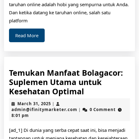
188
taruhan online adalah hobi yang sempurna untuk Anda.
Dan ketika datang ke taruhan online, salah satu
platform
Read
Read More
More
Temukan Manfaat Bolagacor:
Suplemen Utama untuk
Temukan
Kesehatan Optimal
Manfaat
March
March 31, 2025
|
Bolagacor:
31,
admin@ifinitymarketer.c
admin@ifinitymarketer.com
0 Comment
|
2025
8:01 pm
Suplemen
Utama
[ad_1] Di dunia yang serba cepat saat ini, bisa menjadi
untuk
tantangan untuk menjaga kesehatan dan kesejahteraan