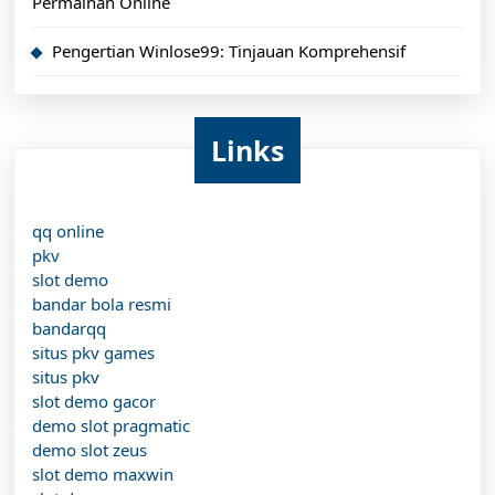
Permainan Online
Pengertian Winlose99: Tinjauan Komprehensif
Links
qq online
pkv
slot demo
bandar bola resmi
bandarqq
situs pkv games
situs pkv
slot demo gacor
demo slot pragmatic
demo slot zeus
slot demo maxwin