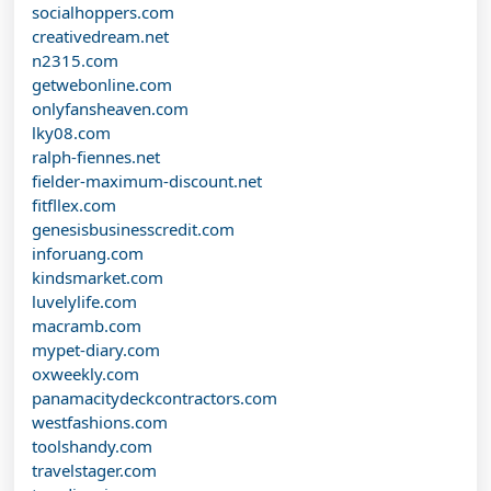
socialhoppers.com
creativedream.net
n2315.com
getwebonline.com
onlyfansheaven.com
lky08.com
ralph-fiennes.net
fielder-maximum-discount.net
fitfllex.com
genesisbusinesscredit.com
inforuang.com
kindsmarket.com
luvelylife.com
macramb.com
mypet-diary.com
oxweekly.com
panamacitydeckcontractors.com
westfashions.com
toolshandy.com
travelstager.com