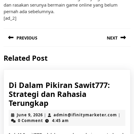
dan rasakan serunya bermain game online yang belum
pernah ada sebelumnya.
[ad_2]
Post
PREVIOUS
NEXT
navigation
Previous
Next
Related Post
post:
post:
Di Dalam Pikiran Sawit777:
Strategi dan Rahasia
Di
Terungkap
Dalam
June
admin@
June 9, 2026
admin@ifinitymarketer.com
|
|
Pikiran
9,
0 Comment
4:45 am
2026
Sawit777: