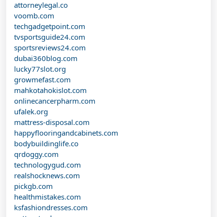
attorneylegal.co
voomb.com
techgadgetpoint.com
tvsportsguide24.com
sportsreviews24.com
dubai360blog.com
lucky77slot.org
growmefast.com
mahkotahokislot.com
onlinecancerpharm.com
ufalek.org
mattress-disposal.com
happyflooringandcabinets.com
bodybuildinglife.co
qrdoggy.com
technologygud.com
realshocknews.com
pickgb.com
healthmistakes.com
ksfashiondresses.com