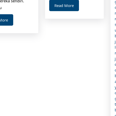
reka sendiri.
Read
Read More
u
More
Read
More
More