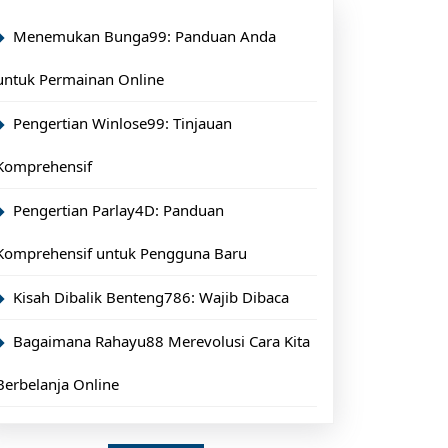
Menemukan Bunga99: Panduan Anda
untuk Permainan Online
Pengertian Winlose99: Tinjauan
Komprehensif
Pengertian Parlay4D: Panduan
Komprehensif untuk Pengguna Baru
Kisah Dibalik Benteng786: Wajib Dibaca
Bagaimana Rahayu88 Merevolusi Cara Kita
Berbelanja Online