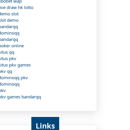
sbobet wap
live draw hk lotto
demo slot
slot demo
bandarqq
dominoqq
bandarqq
poker online
situs qq
situs pkv
situs pkv games
pkv qq
dominoqq pkv
dominoqq
pkv
pkv games bandarqq
Links