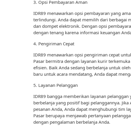
3. Opsi Pembayaran Aman
IDR89 menawarkan opsi pembayaran yang aman
terlindungi. Anda dapat memilih dari berbagai 
dan dompet elektronik. Dengan opsi pembayara
dengan tenang karena informasi keuangan Anda 
4. Pengiriman Cepat
IDR89 menawarkan opsi pengiriman cepat untu
Pasar bermitra dengan layanan kurir terkemuk
efisien. Baik Anda sedang berbelanja untuk ole
baru untuk acara mendatang, Anda dapat meng
5. Layanan Pelanggan
IDR89 bangga memberikan layanan pelanggan 
berbelanja yang positif bagi pelanggannya. Jik
pesanan Anda, Anda dapat menghubungi tim la
Pasar berupaya menjawab pertanyaan pelanggan
dengan pengalaman berbelanja Anda.