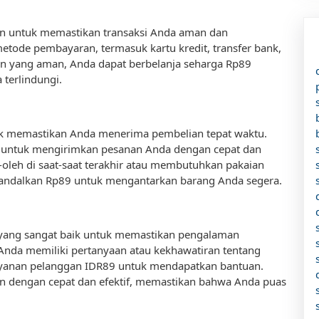
 untuk memastikan transaksi Anda aman dan
metode pembayaran, termasuk kartu kredit, transfer bank,
n yang aman, Anda dapat berbelanja seharga Rp89
terlindungi.
k memastikan Anda menerima pembelian tepat waktu.
a untuk mengirimkan pesanan Anda dengan cepat dan
h-oleh di saat-saat terakhir atau membutuhkan pakaian
andalkan Rp89 untuk mengantarkan barang Anda segera.
yang sangat baik untuk memastikan pengalaman
a Anda memiliki pertanyaan atau kekhawatiran tentang
yanan pelanggan IDR89 untuk mendapatkan bantuan.
 dengan cepat dan efektif, memastikan bahwa Anda puas